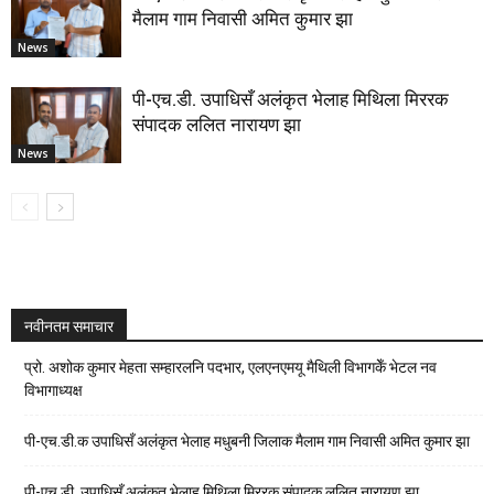
मैलाम गाम निवासी अमित कुमार झा
News
पी-एच.डी. उपाधिसँ अलंकृत भेलाह मिथिला मिररक
संपादक ललित नारायण झा
News
नवीनतम समाचार
प्रो. अशोक कुमार मेहता सम्हारलनि पदभार, एलएनएमयू मैथिली विभागकेँ भेटल नव
विभागाध्यक्ष
पी-एच.डी.क उपाधिसँ अलंकृत भेलाह मधुबनी जिलाक मैलाम गाम निवासी अमित कुमार झा
पी-एच.डी. उपाधिसँ अलंकृत भेलाह मिथिला मिररक संपादक ललित नारायण झा