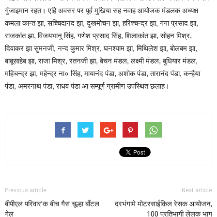
गुंजाइमान रहत। एहि अवसर पर पूर्व मुखिया सह नवाह आयोजक मंडलक अध्यक्ष
कमला कान्त झा, सच्चिदानंद झा, दुखमोचन झा, हरिश्चन्द्र झा, गंगा प्रसाद झा,
राजकांत झा, विजयभानु सिंह, गणेश प्रसाद सिंह, शिलाकांत झा, सोहन मिश्र,
दिवाकर झा सुमनजी, नन्द कुमार मिश्र, घनश्याम झा, मिथिलेश झा, बोलबम झा,
बाबूसाहेब झा, राजा मिश्र, रतनजी झा, बेचन मंडल, लक्ष्मी मंडल, बुधियार मंडल,
महिचन्द्र झा, महेन्द्र ना० सिंह, मायानंद पंडा, अशोक पंडा, तारानंद पंडा, कन्हैया
पंडा, अमरनाथ पंडा, राधव पंडा आ सम्पूर्ण ग्रामीण उपस्थित छलाह।
Previous article
Next article
बीपीएल परिवार’क बीच गैस चूल्हा बाँटल
दरभंगामे मोटरसाईकिल रेसक आयोजन,
गेल
100 प्रतिभागी लेलक भाग