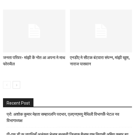
जनता परिवर- मांझी कें नोत आ अपना मे माथ
एनडीए मे सीटक बंटवारा संपन्न, मांझी खुश,
फोरव्वैल
नाराज पासवान
Recent Post
प्रो. अशोक कुमार मेहता सम्हारलनि पदभार, एलएनएमयू मैथिली विभागकेँ भेटल नव
विभागाध्यक्ष
पी-एच.डी.क उपाधिसँ अलंकृत भेलाह मधुबनी जिलाक मैलाम गाम निवासी अमित कुमार झा