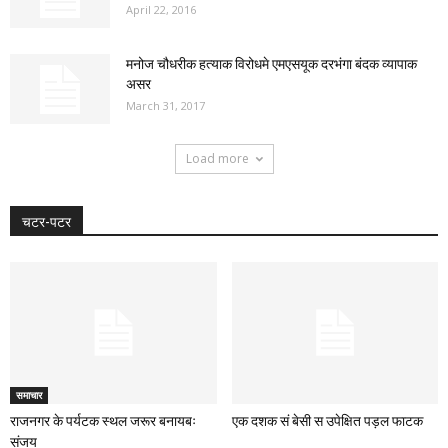
April 22, 2016
मनोज चौधरीक हत्याक विरोधमे एमएसयूक दरभंगा बंदक व्यापाक
असर
March 31, 2017
Load more
चटर-पटर
समाचार
राजनगर के पर्यटक स्थल जरूर बनायबः
एक दशक सं बेसी स उपेक्षित पड़ल फाटक
संजय