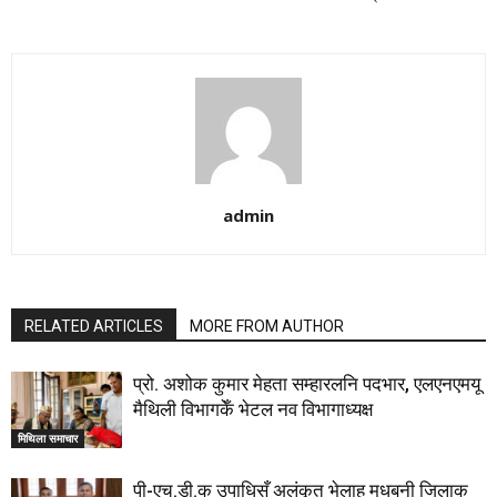
admin
RELATED ARTICLES
MORE FROM AUTHOR
प्रो. अशोक कुमार मेहता सम्हारलनि पदभार, एलएनएमयू
मैथिली विभागकेँ भेटल नव विभागाध्यक्ष
मिथिला समाचार
पी-एच.डी.क उपाधिसँ अलंकृत भेलाह मधुबनी जिलाक