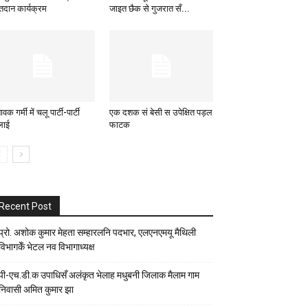
्तदान कार्यक्रम
जाइत छैक से गुजरात सँ...
ावक गर्मी में चलू पार्टी-पार्टी
एक दशक सं बेसी स उपेक्षित पड़ल
लाई
फाटक
Recent Post
प्रो. अशोक कुमार मेहता सम्हारलनि पदभार, एलएनएमयू मैथिली
विभागकेँ भेटल नव विभागाध्यक्ष
पी-एच.डी.क उपाधिसँ अलंकृत भेलाह मधुबनी जिलाक मैलाम गाम
निवासी अमित कुमार झा