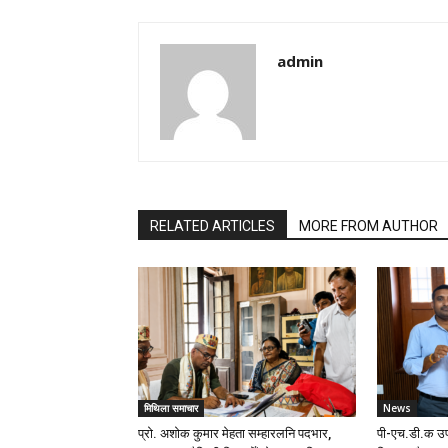
admin
RELATED ARTICLES
MORE FROM AUTHOR
मिथिला समाचार
News
प्रो. अशोक कुमार मेहता सम्हारलनि पदभार,
पी-एच.डी.क उप