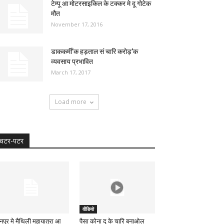
टेम्पू आ मोटरसाइकिल के टक्कर मे दू गोटेक
मौत
November 17, 2016
डाककर्मी’क हड़ताल सं चारि करोड़’क
व्यवसाय प्रभावित
March 17, 2017
Load more
चटर-पटर
वीडियो
नपुर मे मैथिली महायात्रा आ
पैसा कोना दू के चारि बनाओल