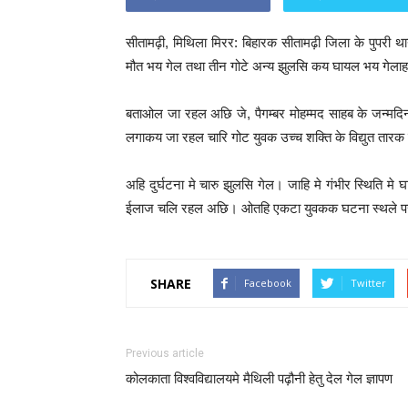
सीतामढ़ी, मिथिला मिरर: बिहारक सीतामढ़ी जिला के पुपरी था
मौत भय गेल तथा तीन गोटे अन्य झुलसि कय घायल भय गेला
बताओल जा रहल अछि जे, पैगम्बर मोहम्मद साहब के जन्मदि
लगाकय जा रहल चारि गोट युवक उच्च शक्ति के विद्युत तारक
अहि दुर्घटना मे चारु झुलसि गेल। जाहि मे गंभीर स्थिति 
ईलाज चलि रहल अछि। ओतहि एकटा युवकक घटना स्थले प
SHARE
Facebook
Twitter
Previous article
कोलकाता विश्वविद्यालयमे मैथिली पढ़ौनी हेतु देल गेल ज्ञापण