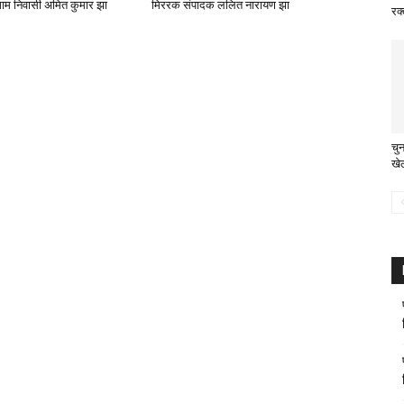
ाम निवासी अमित कुमार झा
मिररक संपादक ललित नारायण झा
रक
चुन
खे