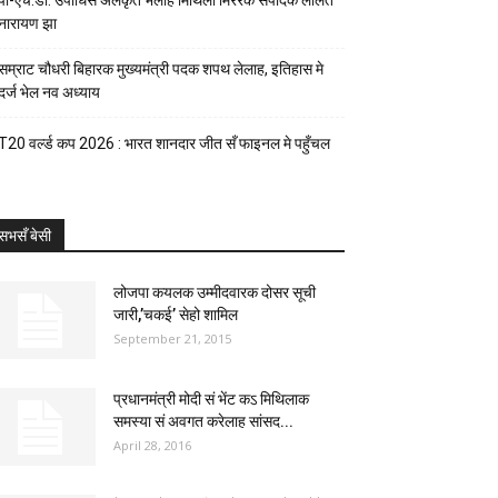
पी-एच.डी. उपाधिसँ अलंकृत भेलाह मिथिला मिररक संपादक ललित
नारायण झा
सम्राट चौधरी बिहारक मुख्यमंत्री पदक शपथ लेलाह, इतिहास मे
दर्ज भेल नव अध्याय
T20 वर्ल्ड कप 2026 : भारत शानदार जीत सँ फाइनल मे पहुँचल
सभसँ बेसी
लोजपा कयलक उम्मीदवारक दोसर सूची
जारी,’चकई’ सेहो शामिल
September 21, 2015
प्रधानमंत्री मोदी सं भेंट कऽ मिथिलाक
समस्या सं अवगत करेलाह सांसद...
April 28, 2016