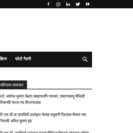
हित्य
फोटो गैलरी
नवीनतम समाचार
प्रो. अशोक कुमार मेहता सम्हारलनि पदभार, एलएनएमयू मैथिली
विभागकेँ भेटल नव विभागाध्यक्ष
पी-एच.डी.क उपाधिसँ अलंकृत भेलाह मधुबनी जिलाक मैलाम गाम
निवासी अमित कुमार झा