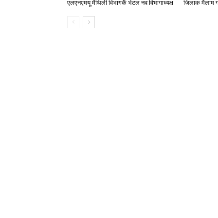
एलएनएमयू मैथिली विभागकेँ भेटल नव विभागाध्यक्ष
जिलाक मैलाम ग