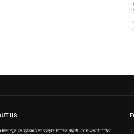
OUT US
F
 मिरर न्यूज एंड ब्रॉडकास्टिंग प्राइवेट लिमिटेड मैथिली भाषाक अग्रणी मीडिया