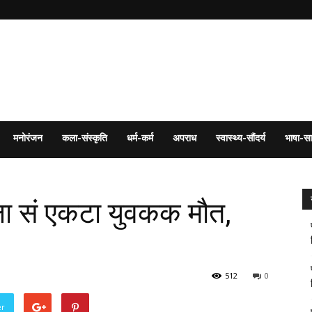
मनोरंजन
कला-संस्कृति
धर्म-कर्म
अपराध
स्वास्थ्य-सौंदर्य
भाषा-सा
ला सं एकटा युवकक मौत,
512
0
er