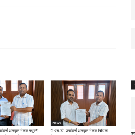
News
ाधिसँ अलंकृत भेलाह मधुबनी
पी-एच.डी. उपाधिसँ अलंकृत भेलाह मिथिला
का