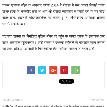
घायल युवकक बहिन के अनुसार गणेश 2014 मे रोसड़ा मे भेल एकटा सिपाही गंगेश
झा’क हत्या के चश्मदीद छल आ आय ओ रोसड़ा न्यायालय सं गवाही दय क घर लौट
रहल छल, तखनहि मोटरसाइकिल पर सवार दू टा हथियारबंद अपराधी ओकरा
पर गोली चलेलक।
घटनाक सूचना पर विभूतिपुर पुलिस मौका पर पहुंच क घायल युवक के इलाजक लेल
सदर अस्पताल पहुंचउलक। अहि मामला मे एएसपी बतौलनि जे मामलाक जांच कायल
जा रहल अछि आ अपराधी के गिरफ्तारीक लेल छापेमारी कायल जा रहल अछि।
Previous article
Next article
नीतीश’क निश्चय यात्रा’क दौरान बेतिया मे
दहेजक लेल विवाहिता’क हत्या, पति समेत दू