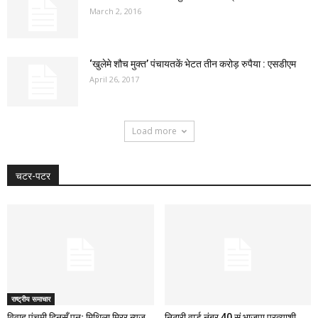
March 2, 2016
‘खुलेमे शौच मुक्त’ पंचायतकें भेटत तीन करोड़ रुपैया : एसडीएम
April 26, 2017
Load more
चटर-पटर
राष्ट्रीय समाचार
विवाह पंचमी दिनसँ पुनः मिथिला मिरर न्यूज
निठारी वार्ड नंबर 40 सं भाजपा प्रत्याशी