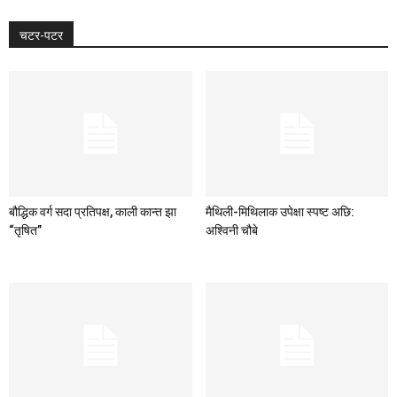
चटर-पटर
बौद्धिक वर्ग सदा प्रतिपक्ष, काली कान्त झा
मैथिली-मिथिलाक उपेक्षा स्पष्ट अछि:
“तृषित”
अश्विनी चौबे