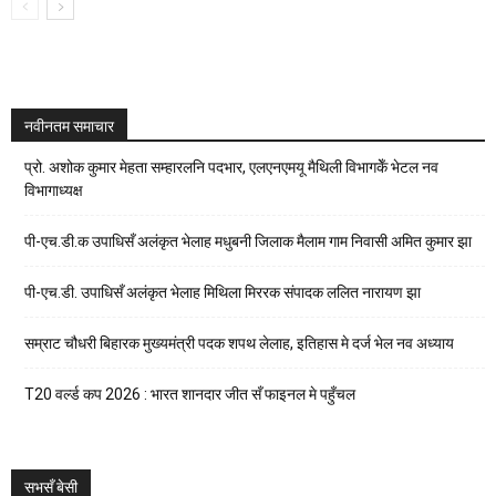
नवीनतम समाचार
प्रो. अशोक कुमार मेहता सम्हारलनि पदभार, एलएनएमयू मैथिली विभागकेँ भेटल नव
विभागाध्यक्ष
पी-एच.डी.क उपाधिसँ अलंकृत भेलाह मधुबनी जिलाक मैलाम गाम निवासी अमित कुमार झा
पी-एच.डी. उपाधिसँ अलंकृत भेलाह मिथिला मिररक संपादक ललित नारायण झा
सम्राट चौधरी बिहारक मुख्यमंत्री पदक शपथ लेलाह, इतिहास मे दर्ज भेल नव अध्याय
T20 वर्ल्ड कप 2026 : भारत शानदार जीत सँ फाइनल मे पहुँचल
सभसँ बेसी