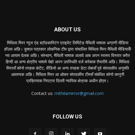
ABOUT US
मिथिला मिरर न्यूज एंड ब्रॉडकास्टिंग प्राइवेट लिमिटेड मैथिली भाषाक अग्रणी मीडिया
हॉउस अछि। कुशल पत्रकार लोकनिक टीम द्वारा संचालित मिथिला मिरर मैथिली मीडियाकेँ
नव आयाम देलक अछि। संस्थान, मैथिली भाषाक अलावे आब अपन स्वरूप विस्तार करैत
हिन्दी आ अन्य क्षेत्रीय भाषामे सेहो अपन उपस्थिति दर्ज करेबाक तैयारीमे अछि। मिथिला
मिररसँ कोनो तरहक कंटेंट, वीडियो आ अन्य तरहक डेटा लेबासँ पूर्व संपादकीय अनुमति
आवश्यक अछि। मिथिला मिरर आ ओकर संपादकीय टीमसँ संबंधित कोनो कानूनी
प्रक्रियाक निपटारा दिल्ली न्यायिक क्षेत्रक अधीन होएत।
Contact us:
mithilamirror@gmail.com
FOLLOW US