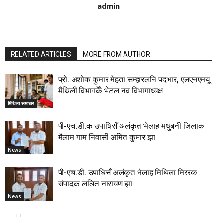
admin
RELATED ARTICLES
MORE FROM AUTHOR
प्रो. अशोक कुमार मेहता सम्हारलनि पदभार, एलएनएमयू
मैथिली विभागकेँ भेटल नव विभागाध्यक्ष
मिथिला समाचार
पी-एच.डी.क उपाधिसँ अलंकृत भेलाह मधुबनी जिलाक
मैलाम गाम निवासी अमित कुमार झा
News
पी-एच.डी. उपाधिसँ अलंकृत भेलाह मिथिला मिररक
संपादक ललित नारायण झा
News