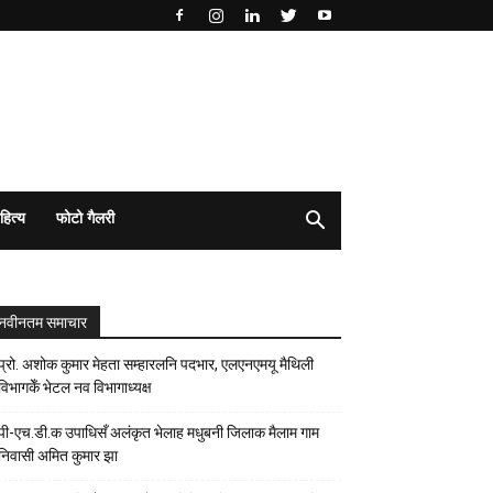
हित्य
फोटो गैलरी
नवीनतम समाचार
प्रो. अशोक कुमार मेहता सम्हारलनि पदभार, एलएनएमयू मैथिली
विभागकेँ भेटल नव विभागाध्यक्ष
पी-एच.डी.क उपाधिसँ अलंकृत भेलाह मधुबनी जिलाक मैलाम गाम
निवासी अमित कुमार झा