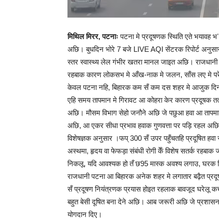
मिथिल मिरर, पटनाः
पटना मे प्रदूषणक स्थिति एते भयावह भʼ
अछि। बुधदिन भोरे 7 बजे LIVE AQI सेंटरक रिपोर्ट अनुसार
स्तर स्वास्थ्य लेल गंभीर खतरा मानल जाइत अछि। राजधानी
रहबाक कारण लोकसभ मे आँख-नाक मे जलन, साँस लए मे परे
केवल पटना नहि, बिहारक कम सँ कम दस शहर मे आजुक दिन हवा
एहि समय तापमान मे गिरावट आ कोहरा केर कारण प्रदूषक 
अछि। मौसम विभाग सेहो जनौने अछि जे पछुआ हवा आ ताप
अछि, आ एकर सीधा प्रभाव हवाक गुणवत्ता पर पड़ि रहल अछ
विशेषज्ञक अनुसार ।फप् 300 सँ उपर पहुँचतहि प्रदूषित हवा
अस्थमा, हृदय वा फेफड़ा संबंधी रोगी केँ विशेष सतर्क रह
निकलू, यदि आवश्यक हो तँ छ95 मास्क अवश्य लगाउ, घरक 
राजधानी पटना आ बिहारक अनेक शहर मे लगातार बढ़ैत प्र
सँ प्रदूषण नियंत्रणक प्रयास होइत रहलाक बावजूद घरेलू कच
बहुत बेसी दूषित बना देने अछि। आब जरूरी अछि जे प्रशास
योगदान दिए।