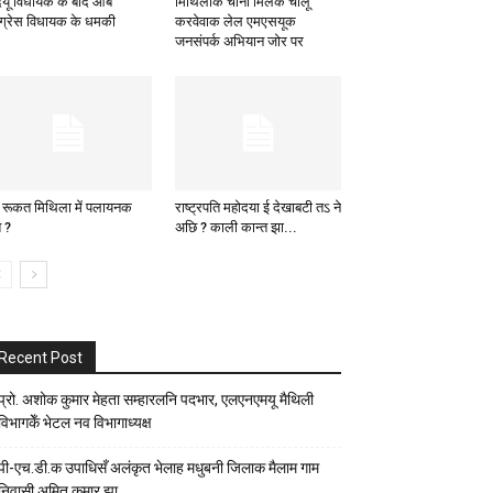
यू विधायक के बाद आब
मिथिलाक चीनी मिलकें चालू
ंग्रेस विधायक के धमकी
करवेवाक लेल एमएसयूक
जनसंपर्क अभियान जोर पर
 रूकत मिथिला में पलायनक
राष्ट्रपति महोदया ई देखाबटी तऽ ने
श ?
अछि ? काली कान्त झा...
Recent Post
प्रो. अशोक कुमार मेहता सम्हारलनि पदभार, एलएनएमयू मैथिली
विभागकेँ भेटल नव विभागाध्यक्ष
पी-एच.डी.क उपाधिसँ अलंकृत भेलाह मधुबनी जिलाक मैलाम गाम
निवासी अमित कुमार झा