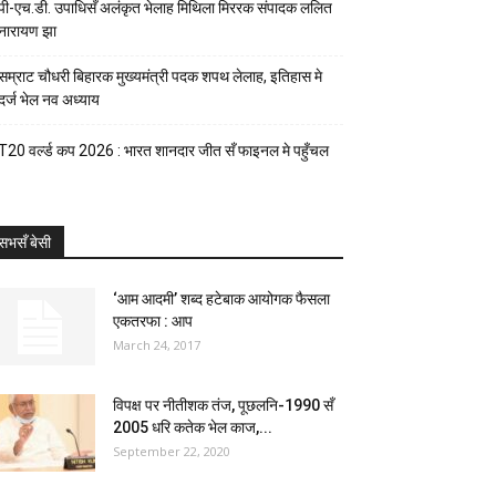
पी-एच.डी. उपाधिसँ अलंकृत भेलाह मिथिला मिररक संपादक ललित
नारायण झा
सम्राट चौधरी बिहारक मुख्यमंत्री पदक शपथ लेलाह, इतिहास मे
दर्ज भेल नव अध्याय
T20 वर्ल्ड कप 2026 : भारत शानदार जीत सँ फाइनल मे पहुँचल
सभसँ बेसी
‘आम आदमी’ शब्द हटेबाक आयोगक फैसला
एकतरफा : आप
March 24, 2017
विपक्ष पर नीतीशक तंज, पूछलनि-1990 सँ
2005 धरि कतेक भेल काज,...
September 22, 2020