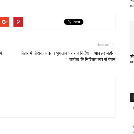
जद
का
Next article
मे
बिहार मे शिक्षकक वेतन भुगतान पर नब निर्देश – आब हर महीना
की
1 तारीख केँ निश्चित रूप सँ वेतन
दं