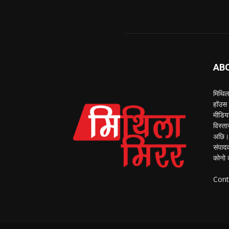
AB
मिथिला
हॉउस 
मीडिय
विस्ता
अछि। 
संपाद
कोनो 
Cont