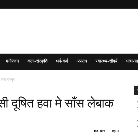
मनोरंजन
कला-संस्कृति
धर्म-कर्म
अपराध
स्वास्थ्य-सौंदर्य
भाषा-सा
क लेल मजबूर
सी दूषित हवा मे साँस लेबाक
189
0