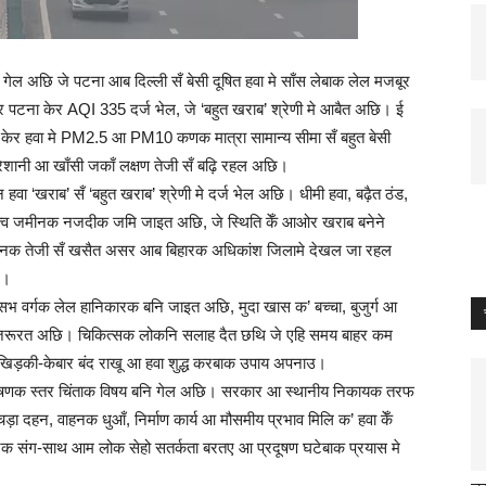
 गेल अछि‍ जे पटना आब दिल्ली सँ बेसी दूषित हवा मे साँस लेबाक लेल मजबूर
 पटना केर AQI 335 दर्ज भेल, जे ‘बहुत खराब’ श्रेणी मे आबैत अछि। ई
 केर हवा मे PM2.5 आ PM10 कणक मात्रा सामान्य सीमा सँ बहुत बेसी
शानी आ खाँसी जकाँ लक्षण तेजी सँ बढ़ि रहल अछि।
 ‘खराब’ सँ ‘बहुत खराब’ श्रेणी मे दर्ज भेल अछि। धीमी हवा, बढ़ैत ठंड,
तत्व जमीनक नजदीक जमि जाइत अछि, जे स्थिति केँ आओर खराब बनेने
मानक तेजी सँ खसैत असर आब बिहारक अधिकांश जिलामे देखल जा रहल
ि।
 सभ वर्गक लेल हानिकारक बनि जाइत अछि, मुदा खास क’ बच्चा, बुजुर्ग आ
बाक जरूरत अछि। चिकित्सक लोकनि सलाह दैत छथि जे एहि समय बाहर कम
खिड़की-केबार बंद राखू आ हवा शुद्ध करबाक उपाय अपनाउ।
दूषणक स्तर चिंताक विषय बनि गेल अछि। सरकार आ स्थानीय निकायक तरफ
ड़ा दहन, वाहनक धुआँ, निर्माण कार्य आ मौसमीय प्रभाव मिलि क’ हवा केँ
नक संग-साथ आम लोक सेहो सतर्कता बरतए आ प्रदूषण घटेबाक प्रयास मे