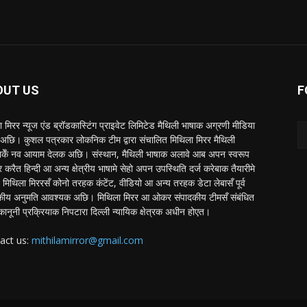
OUT US
F
 मिरर न्यूज एंड ब्रॉडकास्टिंग प्राइवेट लिमिटेड मैथिली भाषाक अग्रणी मीडिया
अछि। कुशल पत्रकार लोकनिक टीम द्वारा संचालित मिथिला मिरर मैथिली
ाकेँ नव आयाम देलक अछि। संस्थान, मैथिली भाषाक अलावे आब अपन स्वरूप
र करैत हिन्दी आ अन्य क्षेत्रीय भाषामे सेहो अपन उपस्थिति दर्ज करेबाक तैयारीमे
मिथिला मिररसँ कोनो तरहक कंटेंट, वीडियो आ अन्य तरहक डेटा लेबासँ पूर्व
कीय अनुमति आवश्यक अछि। मिथिला मिरर आ ओकर संपादकीय टीमसँ संबंधित
कानूनी प्रक्रियाक निपटारा दिल्ली न्यायिक क्षेत्रक अधीन होएत।
act us:
mithilamirror@gmail.com