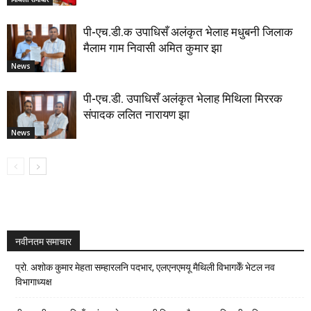
पी-एच.डी.क उपाधिसँ अलंकृत भेलाह मधुबनी जिलाक
मैलाम गाम निवासी अमित कुमार झा
News
पी-एच.डी. उपाधिसँ अलंकृत भेलाह मिथिला मिररक
संपादक ललित नारायण झा
News
नवीनतम समाचार
प्रो. अशोक कुमार मेहता सम्हारलनि पदभार, एलएनएमयू मैथिली विभागकेँ भेटल नव
विभागाध्यक्ष