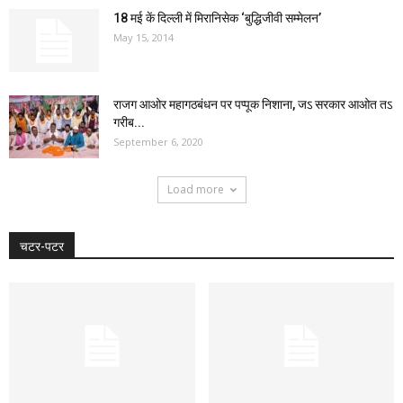
18 मई कें दिल्ली में मिरानिसेक ‘बुद्धिजीवी सम्मेलन’
May 15, 2014
राजग आओर महागठबंधन पर पप्पूक निशाना, जऽ सरकार आओत तऽ
गरीब...
September 6, 2020
Load more
चटर-पटर