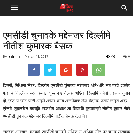
एमसीडी चुनावकें मद्देनजर दिल्लीमे
नीतीश कुमारक बैसक
By
admin
-
March 11, 2017
464
0
दिल्ली, मिथिला मिरर: दिल्लीमे एमसीडी चुंमावक मद्देनजर धीरे-धीरे सब पार्टी एकबेर
फेर सं दिल्लीक रुख केनाइ शुरू कए देलक अछि। दिल्लीमे कोनो तरहक चुनाव
हो, छोट सं छोट पार्टी अहिमे अप्पन भाग्य अजमेबाक लेल मैदानमे उतरि जाइत अछि।
एहेनमे शुक्रदिन यदयूकें राष्ट्रीय अध्यक्ष आ बिहारकेँ मुख्यमंत्री नीतीश कुमार सेहो
एमसीडी चुनावक मद्देनजर दिल्लीमे पार्टीक बैसक केलनि।
सूत्रक अनुसार, बैसकमे एमसीडी चुनावमे अधिक सं अधिक सीट पर चुनाव लड़बाक