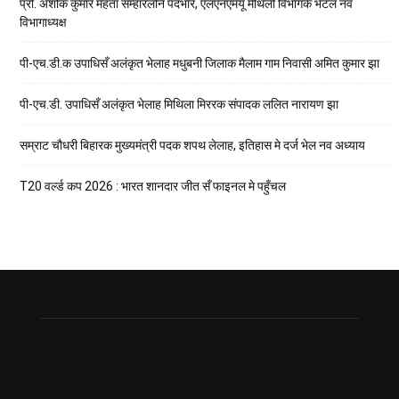
प्रो. अशोक कुमार मेहता सम्हारलनि पदभार, एलएनएमयू मैथिली विभागकेँ भेटल नव
विभागाध्यक्ष
पी-एच.डी.क उपाधिसँ अलंकृत भेलाह मधुबनी जिलाक मैलाम गाम निवासी अमित कुमार झा
पी-एच.डी. उपाधिसँ अलंकृत भेलाह मिथिला मिररक संपादक ललित नारायण झा
सम्राट चौधरी बिहारक मुख्यमंत्री पदक शपथ लेलाह, इतिहास मे दर्ज भेल नव अध्याय
T20 वर्ल्ड कप 2026 : भारत शानदार जीत सँ फाइनल मे पहुँचल