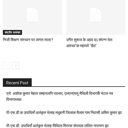
राष्ट्रीय समाचार
निजी शिक्षण संस्थान पर लागत ताला !
उगैत सुरूज के अघ्र्य दऽ संपन्न भेल
आस्था‘क महापर्व ‘छैठ’
Recent Post
प्रो. अशोक कुमार मेहता सम्हारलनि पदभार, एलएनएमयू मैथिली विभागकेँ भेटल नव
विभागाध्यक्ष
पी-एच.डी.क उपाधिसँ अलंकृत भेलाह मधुबनी जिलाक मैलाम गाम निवासी अमित कुमार झा
पी-एच.डी. उपाधिसँ अलंकृत भेलाह मिथिला मिररक संपादक ललित नारायण झा