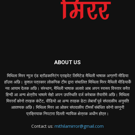
ABOUT US
मिथिला मिरर न्यूज एंड ब्रॉडकास्टिंग प्राइवेट लिमिटेड मैथिली भाषाक अग्रणी मीडिया
हॉउस अछि। कुशल पत्रकार लोकनिक टीम द्वारा संचालित मिथिला मिरर मैथिली मीडियाकेँ
नव आयाम देलक अछि। संस्थान, मैथिली भाषाक अलावे आब अपन स्वरूप विस्तार करैत
हिन्दी आ अन्य क्षेत्रीय भाषामे सेहो अपन उपस्थिति दर्ज करेबाक तैयारीमे अछि। मिथिला
मिररसँ कोनो तरहक कंटेंट, वीडियो आ अन्य तरहक डेटा लेबासँ पूर्व संपादकीय अनुमति
आवश्यक अछि। मिथिला मिरर आ ओकर संपादकीय टीमसँ संबंधित कोनो कानूनी
प्रक्रियाक निपटारा दिल्ली न्यायिक क्षेत्रक अधीन होएत।
Contact us:
mithilamirror@gmail.com