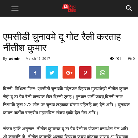
एमसीडी चुनावमे दू गोट रैली करताह
नीतीश कुमार
By
admin
-
March 19, 2017
401
0
दिल्ली, मिथिला मिरर: एमसीडी चुनावकें मद्देनजर बिहारक मुख्यमंत्री नीतीश कुमार
सेहो दू टा पैघ रैली करबाक लेल दिल्ली एताह। हुनकर पार्टी जदयू दिल्ली नगर
निगमकें कुल 272 सीट पर चुनाव लड़बाक घोषणा पहिनहि कए देने अछि। चुनावक
कमान पार्टीक राष्ट्रीय महासचिल संजय झाकें देल गेल अछि।
संजय झाकेँ अनुसार, नीतीश कुमारक दू टा पैघ रैली’क योजना बनाओल गेल अछि।
ओ कहलनि जे, नीतीश कुमारकेँ अलावा बिहारक जदयू कोटाक सांसद आ विधायक