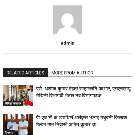
admin
RELATED ARTICLES
MORE FROM AUTHOR
प्रो. अशोक कुमार मेहता सम्हारलनि पदभार, एलएनएमयू
मैथिली विभागकेँ भेटल नव विभागाध्यक्ष
मिथिला समाचार
पी-एच.डी.क उपाधिसँ अलंकृत भेलाह मधुबनी जिलाक
मैलाम गाम निवासी अमित कुमार झा
News