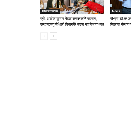
मिथिला समाचार
News
प्रो. अशोक कुमार मेहता सम्हारलनि पदभार,
पी-एच.डी.क उप
एलएनएमयू मैथिली विभागकेँ भेटल नव विभागाध्यक्ष
जिलाक मैलाम ग