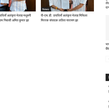
ले
दा
News
ाधिसँ अलंकृत भेलाह मधुबनी
पी-एच.डी. उपाधिसँ अलंकृत भेलाह मिथिला
ाम निवासी अमित कुमार झा
मिररक संपादक ललित नारायण झा
भा
छैठ