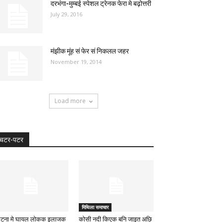
दरभंगा-मुम्बई स्पेशल ट्रेनक फेरा मे बढ़ोत्तरी
July 29, 2016
मंझीक मूंह सं फेर सं निकलल जहर
November 19, 2014
Load more
चटर-पटर
मिथिला समाचार
र्घटना मे घायल लोकक इलाजक
कोसी नदी किएक बनि जाइत अछि