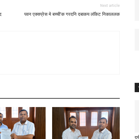
Next article
द
पवन एक्सप्रेस मे बच्ची’क गरदनि दबाकय लॉकेट निकाललक
दु