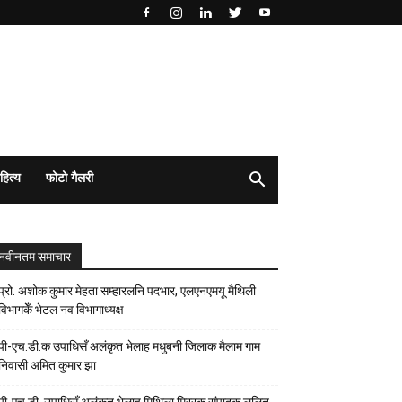
हित्य
फोटो गैलरी
नवीनतम समाचार
प्रो. अशोक कुमार मेहता सम्हारलनि पदभार, एलएनएमयू मैथिली
विभागकेँ भेटल नव विभागाध्यक्ष
पी-एच.डी.क उपाधिसँ अलंकृत भेलाह मधुबनी जिलाक मैलाम गाम
निवासी अमित कुमार झा