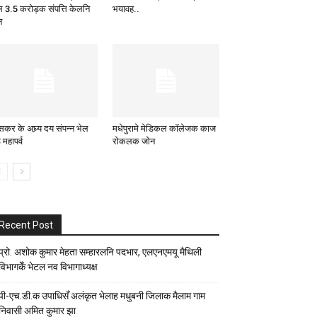
ल 3.5 करोड़क संपत्ति केलनि
भयावह..
न
सकर के अघ्र्य दय संपन्न भेल
मधेपुरामे मेडिकल कॉलेजक काज
 महापर्व
रोकलक जोन
Recent Post
प्रो. अशोक कुमार मेहता सम्हारलनि पदभार, एलएनएमयू मैथिली
विभागकेँ भेटल नव विभागाध्यक्ष
पी-एच.डी.क उपाधिसँ अलंकृत भेलाह मधुबनी जिलाक मैलाम गाम
निवासी अमित कुमार झा