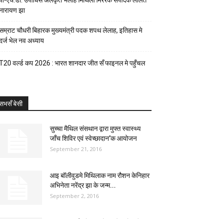
पी-एच.डी. उपाधिसँ अलंकृत भेलाह मिथिला मिररक संपादक ललित
नारायण झा
सम्राट चौधरी बिहारक मुख्यमंत्री पदक शपथ लेलाह, इतिहास मे
दर्ज भेल नव अध्याय
T20 वर्ल्ड कप 2026 : भारत शानदार जीत सँ फाइनल मे पहुँचल
सभसँ बेसी
सुच्चा मैथिल संसथान द्वारा मुफ्त स्वास्थ्य
जाँच शिविर एवं स्वेच्छादान’क आयोजन
September 21, 2016
आइ बॉलीवुडमे मिथिलाक नाम रौशन केनिहार
अभिनेता नरेंद्र झा के जन्म...
September 2, 2016