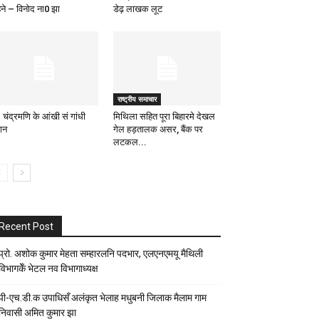
िने – विनोद ना0 झा
डेढ़ लाखक लूट
राष्ट्रीय समाचार
 चंद्रमणि के आंखी सं गांधी
मिथिला सहित पूरा बिहारमे देखल
दान
गेल हड़तालक असर, बैंक पर
लटकल...
Recent Post
प्रो. अशोक कुमार मेहता सम्हारलनि पदभार, एलएनएमयू मैथिली
विभागकेँ भेटल नव विभागाध्यक्ष
पी-एच.डी.क उपाधिसँ अलंकृत भेलाह मधुबनी जिलाक मैलाम गाम
निवासी अमित कुमार झा