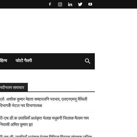
हित्य
फोटो गैलरी
नवीनतम समाचार
प्रो. अशोक कुमार मेहता सम्हारलनि पदभार, एलएनएमयू मैथिली
विभागकेँ भेटल नव विभागाध्यक्ष
पी-एच.डी.क उपाधिसँ अलंकृत भेलाह मधुबनी जिलाक मैलाम गाम
निवासी अमित कुमार झा