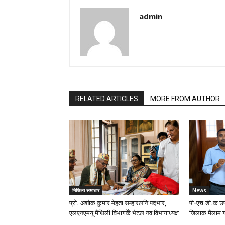
admin
RELATED ARTICLES
MORE FROM AUTHOR
मिथिला समाचार
News
प्रो. अशोक कुमार मेहता सम्हारलनि पदभार,
पी-एच.डी.क उप
एलएनएमयू मैथिली विभागकेँ भेटल नव विभागाध्यक्ष
जिलाक मैलाम ग