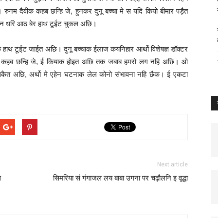
नम दैवीक कहब छन्हि जे, हुनकर दुनू बच्चा मे स यदि कियो बीमार पड़ैत
खन धरि आठ बेर हाथ टूईट चुकल अछि।
 हाथ टूईट जाईत अछि। दुनू बच्चाक ईलाज कयनिहार आर्थो विशेषज्ञ डॉक्टर
नकर कहब छन्हि जे, ई कियाक होइत अछि तक जबाब हमरो लग नहि अछि। ओ
सकैत अछि, अर्थो मे एहेन घटनाक लेल कोनो संभावना नहि छैक। ई एकटा
Next article
स
सिमरिया सं गंगाजल लय बाबा उगना पर चढ़ौलनि इ वृद्धा