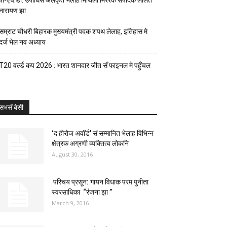
पी-एच.डी. उपाधिसँ अलंकृत भेलाह मिथिला मिररक संपादक ललित
नारायण झा
सम्राट चौधरी बिहारक मुख्यमंत्री पदक शपथ लेलाह, इतिहास मे
दर्ज भेल नव अध्याय
T20 वर्ल्ड कप 2026 : भारत शानदार जीत सँ फाइनल मे पहुँचल
सभसँ बेसी
‘द हीरोज अवॉर्ड’ सं सम्मानित भेलाह विभिन्न
क्षेत्रक अग्रणी व्यक्तित्व लोकनि
August 30, 2016
परिचय प्रसून: गायन विधाक परम पुनीता
स्वरसाधिका “रंजना झा ”
March 9, 2016