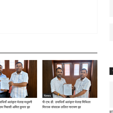
News
ाधिसँ अलंकृत भेलाह मधुबनी
पी-एच.डी. उपाधिसँ अलंकृत भेलाह मिथिला
ाम निवासी अमित कुमार झा
मिररक संपादक ललित नारायण झा
इट