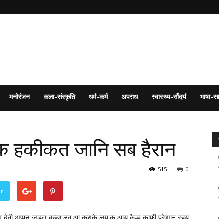
मनोरंजन
कला-संस्कृति
धर्म-कर्म
अपराध
स्वास्थ्य-सौंदर्य
भाषा-सा
ाक हकीकत जानि सब हैरान
515
0
er
म देवी अप्पन जुड़वा बच्चा लव आ कुशके लय क आय कैल्ह काफी परेशान रहय