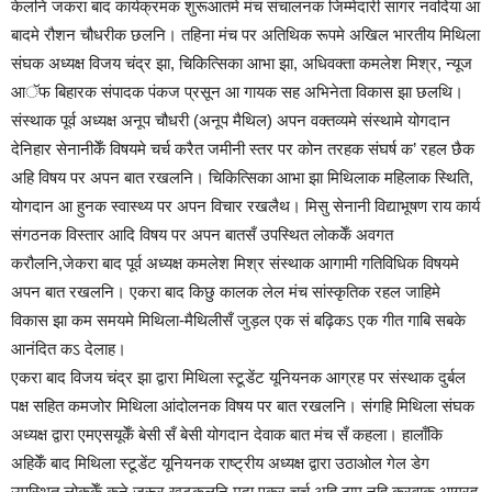
केलनि जकरा बाद कार्यक्रमक शुरूआतमे मंच संचालनक जिम्मेदारी सागर नवदिया आ
बादमे रौशन चौधरीक छलनि। तहिना मंच पर अतिथिक रूपमे अखिल भारतीय मिथिला
संघक अध्यक्ष विजय चंद्र झा, चिकित्सिका आभा झा, अधिवक्ता कमलेश मिश्र, न्यूज
आॅफ बिहारक संपादक पंकज प्रसून आ गायक सह अभिनेता विकास झा छलथि।
संस्थाक पूर्व अध्यक्ष अनूप चौधरी (अनूप मैथिल) अपन वक्तव्यमे संस्थामे योगदान
देनिहार सेनानीकेँ विषयमे चर्च करैत जमीनी स्तर पर कोन तरहक संघर्ष क’ रहल छैक
अहि विषय पर अपन बात रखलनि। चिकित्सिका आभा झा मिथिलाक महिलाक स्थिति,
योगदान आ हुनक स्वास्थ्य पर अपन विचार रखलैथ। मिसु सेनानी विद्याभूषण राय कार्य
संगठनक विस्तार आदि विषय पर अपन बातसँ उपस्थित लोककेँ अवगत
करौलनि,जेकरा बाद पूर्व अध्यक्ष कमलेश मिश्र संस्थाक आगामी गतिविधिक विषयमे
अपन बात रखलनि। एकरा बाद किछु कालक लेल मंच सांस्कृतिक रहल जाहिमे
विकास झा कम समयमे मिथिला-मैथिलीसँ जुड़ल एक सं बढ़िकऽ एक गीत गाबि सबके
आनंदित कऽ देलाह।
एकरा बाद विजय चंद्र झा द्वारा मिथिला स्टूडेंट यूनियनक आग्रह पर संस्थाक दुर्बल
पक्ष सहित कमजोर मिथिला आंदोलनक विषय पर बात रखलनि। संगहि मिथिला संघक
अध्यक्ष द्वारा एमएसयूकेँ बेसी सँ बेसी योगदान देवाक बात मंच सँ कहला। हालाँकि
अहिकेँ बाद मिथिला स्टूडेंट यूनियनक राष्ट्रीय अध्यक्ष द्वारा उठाओल गेल डेग
उपस्थित लोककेँ कने जरूर खटकलनि मुदा एकर चर्च अहि ठाम नहि करवाक आग्रह