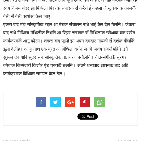
स्वयं विजय चंद्र झा मिथिला मिररक संपादक सँ करैत ई कहला जे यूनियनक काजकेँ
बेसी सँ बेसी प्रशंसा कैल जाए।
एकरा बाद मंच सांस्कृतिक रहल आ मंचक संचालन राधे भाई केर देल गेलनि। जेकरा
बाद राधे मिथिला-मैथिलीक स्थिति आ बिहार सरकार सँ मिथिलाक उपेक्षाक बात रखैत
कार्यक्रमकेँ आगू बढ़ेला। तकरा बाद जूली झा अपन दमदार गायकी सँ दर्शक दीर्घाकेँ
झूमा देलीह। आजु नाथ एक व्रत आ मिथिला वर्णन जगमे जतय सबसँ पहिने उगै
सुरूज देव गाबि सुंदर सन सांस्कृतिक वातावरण बनौलनि। गीत-संगीतकेँ सुरगर
बनेवाक जिम्मेदारी किशोर एंड ग्रुपकेँ छलनि। अंतमे धन्यवाद ज्ञापनक बाद अहि
कार्यक्रमक विधिवत समापन कैल गेल।