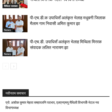
मिथिला समाचार
पी-एच.डी.क उपाधिसँ अलंकृत भेलाह मधुबनी जिलाक
मैलाम गाम निवासी अमित कुमार झा
News
पी-एच.डी. उपाधिसँ अलंकृत भेलाह मिथिला मिररक
संपादक ललित नारायण झा
News
नवीनतम समाचार
प्रो. अशोक कुमार मेहता सम्हारलनि पदभार, एलएनएमयू मैथिली विभागकेँ भेटल नव
विभागाध्यक्ष