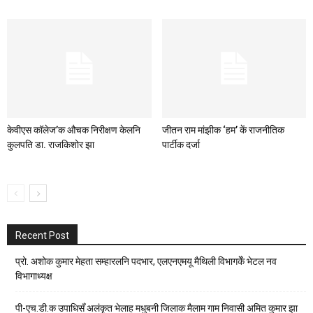
केवीएस कॉलेज’क औचक निरीक्षण केलनि
जीतन राम मांझीक ‘हम’ कें राजनीतिक
कुलपति डा. राजकिशोर झा
पार्टीक दर्जा
Recent Post
प्रो. अशोक कुमार मेहता सम्हारलनि पदभार, एलएनएमयू मैथिली विभागकेँ भेटल नव
विभागाध्यक्ष
पी-एच.डी.क उपाधिसँ अलंकृत भेलाह मधुबनी जिलाक मैलाम गाम निवासी अमित कुमार झा