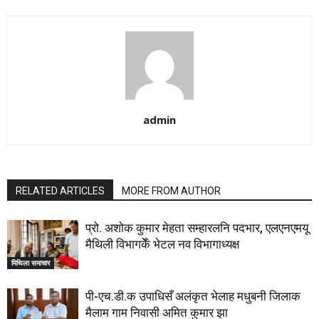
admin
RELATED ARTICLES
MORE FROM AUTHOR
प्रो. अशोक कुमार मेहता सम्हारलनि पदभार, एलएनएमयू
मैथिली विभागकेँ भेटल नव विभागाध्यक्ष
मिथिला समाचार
पी-एच.डी.क उपाधिसँ अलंकृत भेलाह मधुबनी जिलाक
मैलाम गाम निवासी अमित कुमार झा