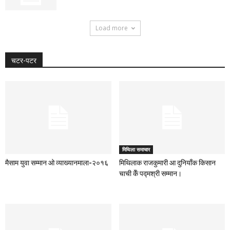
Load more
चटर-पटर
मिथिला समाचार
मैसाम युवा सम्मान ओ व्याख्यानमाला-२०१६
मिथिलाक राजकुमारी आ दुनियाँक किसान
चाची केँ पद्मश्री सम्मान।