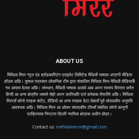
ABOUT US
मिथिला मिरर न्यूज एंड ब्रॉडकास्टिंग प्राइवेट लिमिटेड मैथिली भाषाक अग्रणी मीडिया
हॉउस अछि। कुशल पत्रकार लोकनिक टीम द्वारा संचालित मिथिला मिरर मैथिली मीडियाकेँ
नव आयाम देलक अछि। संस्थान, मैथिली भाषाक अलावे आब अपन स्वरूप विस्तार करैत
हिन्दी आ अन्य क्षेत्रीय भाषामे सेहो अपन उपस्थिति दर्ज करेबाक तैयारीमे अछि। मिथिला
मिररसँ कोनो तरहक कंटेंट, वीडियो आ अन्य तरहक डेटा लेबासँ पूर्व संपादकीय अनुमति
आवश्यक अछि। मिथिला मिरर आ ओकर संपादकीय टीमसँ संबंधित कोनो कानूनी
प्रक्रियाक निपटारा दिल्ली न्यायिक क्षेत्रक अधीन होएत।
Contact us:
mithilamirror@gmail.com