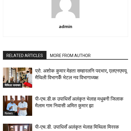
admin
RELATED ARTICLES
MORE FROM AUTHOR
प्रो. अशोक कुमार मेहता सम्हारलनि पदभार, एलएनएमयू
मैथिली विभागकेँ भेटल नव विभागाध्यक्ष
मिथिला समाचार
पी-एच.डी.क उपाधिसँ अलंकृत भेलाह मधुबनी जिलाक
मैलाम गाम निवासी अमित कुमार झा
News
पी-एच.डी. उपाधिसँ अलंकृत भेलाह मिथिला मिररक