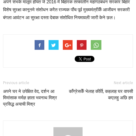
अपने सभके मालूम होयत जे 2016 मे बिहारक तत्कालीन महागठबंधन सरकार बिहार
विशेष सुरक्षा कानूनमे संशोधन करैत राज्यक पाँच पूर्व मुख्यमंत्रीकेँ आजीवन सरकारी
बंगला आवंटन आ सुरक्षा दस्ता देबाक संशोधित नियमावली जारी केने छल।
Previous article
Next article
अपने घर मे उपेक्षित वेद, दर्शन आ
काँग्रेसकेँ भेलाह कीर्ति, कहलाह घर वापसी
मिमांसाक मर्मज्ञ ज्ञाता भवनाथ मिश्र
कएलहु अछि हम
प्रसिद्ध अयाची मिश्र