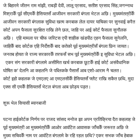
जे बिहारमे जीतन राम मांझी, राबड़ी देवी, लालू प्रसाद, सतीश प्रसाद सिंह,जगन्नाथ
मिश्राकेँ पूर्व सीएमकेँ हैसियतसँ आजीवन सरकारी बंगला भेटल अछि। मुख्यमंतत्रीकेँ
आजीवन सरकारी बंगलाक सुविधा खत्म करबाक लेल दायर याचिका पर सुनवाई करैत
कोर्ट अपन फैसला सुरक्षित राखि लेने छल, जाहि पर आई कोर्ट फैसला सुनौलक
अछि। एहि मामला पर चीफ जस्टिस एपी शाहीक खंडपीठ एहन फैसला सुनेलनि,
जाहिकेँ बाद कोर्टक एहि निर्देशकेँ बाद कतेको पूर्व मुख्यमंत्रीसँ बंगला छिन जायत।
जनतब होयत जे राज्य सरकारकेँ तरफसँ सभ पूर्व मुख्यमंत्रीकेँ इ सुविधा भेटल अछि।
एकर संग सरकारी बंगलामे असीमित खर्च करबाक छूटकेँ हाई कोर्ट असंवैधानिक
घोषित क’ देलनि आ कहलनि जे पब्लिकके पैसासँ आब एशो-आराम नै चलत।
कोर्ट इहो कहलक जे एमएलए आ एमएलसीकेँ हैसियतसँ फ्लैट राखि सकैत छथि, मुदा
एक्स सी एमकेँ हैसियतसँ भेटल बंगला आब छोड़य पड़त।
शुरू भेल सियासी ब्यानबाजी
पटना हाईकोर्टक निर्णय पर राजद सांसद मनोज झा अपन प्रतिक्रिया दैत कहलाह जे
पूर्व मुख्यमंत्री आ मुख्यमंत्रीकेँ आओर आवंटित आवासक जाँचकेँ जरूरत अछि जे
मुख्य सचिवकेँ नाम पर आवंटित बंगलामे के रहि रहल छथि? एकर सभक जाँच हेबाक