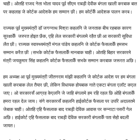
चाही। ओतहि राजद नेता भोला यादव पूर्व सीएम राबड़ी देवीक बंगला खाली करबाक बात
पर कहलाह जे कोर्टक आदेशके हम सम्मान छी। हम कोर्टकेँ आदेशक पालन करब।
राज्यक पूर्व मुख्यमंत्री डॉ जगन्नाथ मिश्रा कहलनि जे जनताक बीच रहबाक कारण
सुरक्षाकेँ जरुरत होइत छैक, एहि लेल सरकारी बंगलामे रहैत छी आ सरकारी सुविधा
लैत छी। राज्यक स्वास्थ्यमंत्री मंगल पांडेय कहलनि जे कोर्टक फैसलाकेँ हमसभ
सम्मान करैत छी ।सभके कोर्टक फैसलाकेँ मानबाक चाही। ओतहि बिहार सरकारमे
मंत्री जयकुमार सिंह कहलनि कोर्टक फैसलाकेँ सभके सम्मान करबाक जरूरत अछि।
हम अध्यक्ष आ पूर्व मुख्यमंत्री जीतनराम मांझी कहलनि जे कोर्टक आदेश पर हम बंगला
खाली करबाक लेल तैयार छी, लेकिन विधायक होयबाक नाते एकटा बंगला एलॉट कएल
जाए। ओ सरकारसँ आग्रह केएलनि जे जाहि बंगलामे हम रहि रहल छि ओहि बंगलाकेँ
हमरा रहल देल जाय। संगे सरकारसँ कहलनि हाईकोर्टक फैसला पर उपरि अदालतमे
जेबाक चाही। ओतहि एहि फैसलाक बाद राबड़ी देविक आवास पर सन्नाटा पसरी गेल
अछि। हाईकोर्ट एहि फैसलाक बाद राबड़ी देविक सरकारी बंगलाकेँ पता सेहो बदली
जायत।