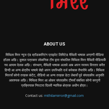
ABOUT US
मिथिला मिरर न्यूज एंड ब्रॉडकास्टिंग प्राइवेट लिमिटेड मैथिली भाषाक अग्रणी मीडिया
हॉउस अछि। कुशल पत्रकार लोकनिक टीम द्वारा संचालित मिथिला मिरर मैथिली मीडियाकेँ
नव आयाम देलक अछि। संस्थान, मैथिली भाषाक अलावे आब अपन स्वरूप विस्तार करैत
हिन्दी आ अन्य क्षेत्रीय भाषामे सेहो अपन उपस्थिति दर्ज करेबाक तैयारीमे अछि। मिथिला
मिररसँ कोनो तरहक कंटेंट, वीडियो आ अन्य तरहक डेटा लेबासँ पूर्व संपादकीय अनुमति
आवश्यक अछि। मिथिला मिरर आ ओकर संपादकीय टीमसँ संबंधित कोनो कानूनी
प्रक्रियाक निपटारा दिल्ली न्यायिक क्षेत्रक अधीन होएत।
Contact us:
mithilamirror@gmail.com