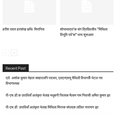
हरीश रावत हराशंख छथिः मिरानिस
शोभायात्रा’क संग त्रिदिवसीय “मिथिला
विभूति पर्व’क” भव्य शुरूआत
Recent Post
प्रो. अशोक कुमार मेहता सम्हारलनि पदभार, एलएनएमयू मैथिली विभागकेँ भेटल नव
विभागाध्यक्ष
पी-एच.डी.क उपाधिसँ अलंकृत भेलाह मधुबनी जिलाक मैलाम गाम निवासी अमित कुमार झा
पी-एच.डी. उपाधिसँ अलंकृत भेलाह मिथिला मिररक संपादक ललित नारायण झा