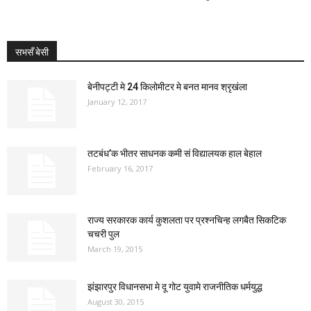
सभसँ बेसी
बेनीपट्टी मे 24 किलोमीटर मे बनत मानव श्रृखंला
January 12, 2017
तटबंध’क भीतर साधनक कमी सं विद्यालयक हाल बेहाल
February 16, 2017
राज्य सरकारक कार्य कुशलता पर प्रश्नचिन्ह लगबैत सिकटिक
चचरी पुल
March 19, 2015
झंझारपुर विधानसभा मे दू गोट युवामे राजनीतिक धर्मयुद्ध
August 30, 2015