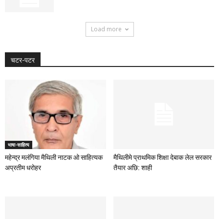
Load more
चटर-पटर
भाषा-साहित्य
महेन्द्र मलंगिया मैथिली नाटक ओ साहित्यक
मैथिलीमे प्राथमिक शिक्षा देबाक लेल सरकार
अप्रतीम धरोहर
तैयार अछि: शाही