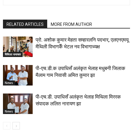
RELATED ARTICLES
MORE FROM AUTHOR
प्रो. अशोक कुमार मेहता सम्हारलनि पदभार, एलएनएमयू
मैथिली विभागकेँ भेटल नव विभागाध्यक्ष
मिथिला समाचार
पी-एच.डी.क उपाधिसँ अलंकृत भेलाह मधुबनी जिलाक
मैलाम गाम निवासी अमित कुमार झा
News
पी-एच.डी. उपाधिसँ अलंकृत भेलाह मिथिला मिररक
संपादक ललित नारायण झा
News