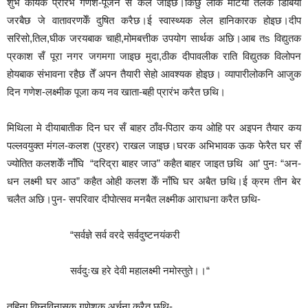
शुभ कार्यक प्रारंभ गणेश-पूजन सं कैल जाइछ।किछु लोक मटिया तेलक डिबिया
जरबैछ जे वातावरणकेँ दुषित करैछ।ई स्वास्थ्यक लेल हानिकारक होइछ।दीप
सरिसो,तिल,घीक जरयबाक चाही,मोमबत्तीक उपयोग सार्थक अछि।आब तs विद्युतक
प्रकाश सँ पूरा नगर जगमगा जाइछ मुदा,ठीक दीपावलीक राति विद्युतक विलोपन
होयबाक संभावना रहैछ तेँ अपन तैयारी सेहो आवश्यक होइछ। व्यापारीलोकनि आजुक
दिन गणेश-लक्ष्मीक पूजा कय नव खाता-बही प्रारंभ करैत छथि।
मिथिला मे दीयाबातीक दिन घर सँ बाहर ठाँव-पिठार कय ओहि पर अइपन तैयार कय
पल्लवयुक्त मंगल-कलश (पुरहर) राखल जाइछ।घरक अभिभावक ऊक फेरैत घर सँ
ज्योतित कलशकेँ नाँघि “दरिद्रा बाहर जाउ” कहैत बाहर जाइत छथि आ’ पुनः “अन-
धन लक्ष्मी घर आउ” कहैत ओही कलश केँ नाँघि घर अबैत छथि।ई क्रम तीन बेर
चलैत अछि।पुन- सपरिवार दीपोत्सव मनबैत लक्ष्मीक आराधना करैत छथि-
“सर्वज्ञे सर्व वरदे सर्वदुष्टनयंकरी
सर्वदुःख हरे देवी महालक्ष्मी नमोस्तुते।।“
तहिना विघ्नविनासक गणेशक अर्चना करैत छथि-