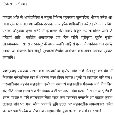
दीपोत्सव अभिराम।
जनतब अछि जे आनंदातिरेक मे मनुख विभिन्न प्रकारक सुस्वादिष्ट भोजन करैछ आ’
नाना प्रकारक ताल आ ध्वनिक उत्पादन कय हर्षक अभिव्यक्ति करैछ।संभवतः राबिश
पटाखा छोड़बाक क्रम तहिये सँ प्रचलित भेल जकर विकृत रूप प्रचलित अछि जे
परिहार्य अछि। कार्तिक अमावश्याक एक दिन पहिने श्रीकृष्ण दुर्दांत नृशंश
लोकभयकारक राक्षस नरकासुर केँ वध कयलनि जाहि सँ प्रजा मे आनंदक घन उमड़ि
आयल आ दोसरहि दिन संपूर्ण प्रजाज्योतिपर्वक आयोजन कय अपन उल्लास प्रकट
कयलनि।
सहस्रबाहु राक्षसक संहार कय महाकालीक क्रोध शांत नहि भेल।हुनकर देह सँ
निकलैत क्रेधाग्निक ताप सँ धरातल भस्म होमय लागल।पृथ्वी पर हाहाकार मचि गेल।
करुणानिधान महादेव महादेवीक क्रोधक शमनार्थ महाकालीक गंतव्यक मार्ग बीच चित्त
भए लेटि गेलाह।भगवतीक पैर शिवक छाती पर पड़ल,नींचा देखलनि तs साक्षात् शिवकेँ
अपन पदतल में पाबि लपलपाइत जिह्वा बाहर कय पश्चाताप कयलनि आ’ माताक क्रोध
तत्काल शाँत भए गेल।लोक आनंदहि झूमि उठल आ’ महाकालीक जयजयकार करैत
घर-घर ज्योति पर्वक आयोजन कय महाकालीक पूजा प्रारंभ कयलनि। इत्यादि।