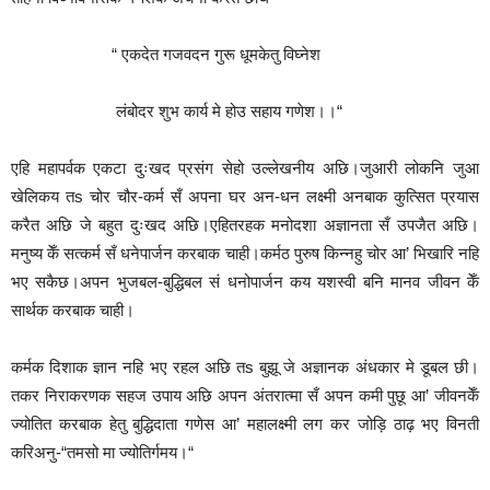
“ एकदेत गजवदन गुरू धूमकेतु विघ्नेश
लंबोदर शुभ कार्य मे होउ सहाय गणेश।।“
एहि महापर्वक एकटा दुःखद प्रसंग सेहो उल्लेखनीय अछि।जुआरी लोकनि जुआ
खेलिकय तs चोर चौर-कर्म सँ अपना घर अन-धन लक्ष्मी अनबाक कुत्सित प्रयास
करैत अछि जे बहुत दुःखद अछि।एहितरहक मनोदशा अज्ञानता सँ उपजैत अछि।
मनुष्य केँ सत्कर्म सँ धनेपार्जन करबाक चाही।कर्मठ पुरुष किन्नहु चोर आ’ भिखारि नहि
भए सकैछ।अपन भुजबल-बुद्धिबल सं धनोपार्जन कय यशस्वी बनि मानव जीवन केँ
सार्थक करबाक चाही।
कर्मक दिशाक ज्ञान नहि भए रहल अछि तs बुझू जे अज्ञानक अंधकार मे डूबल छी।
तकर निराकरणक सहज उपाय अछि अपन अंतरात्मा सँ अपन कमी पुछू आ’ जीवनकेँ
ज्योतित करबाक हेतु बुद्धिदाता गणेस आ’ महालक्ष्मी लग कर जोड़ि ठाढ़ भए विनती
करिअनु-“तमसो मा ज्योतिर्गमय।“