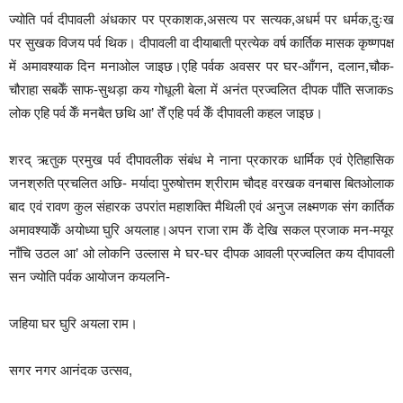
ज्योति पर्व दीपावली अंधकार पर प्रकाशक,असत्य पर सत्यक,अधर्म पर धर्मक,दुःख
पर सुखक विजय पर्व थिक। दीपावली वा दीयाबाती प्रत्येक वर्ष कार्तिक मासक कृष्णपक्ष
में अमावश्याक दिन मनाओल जाइछ।एहि पर्वक अवसर पर घर-आँगन, दलान,चौक-
चौराहा सबकेँ साफ-सुथड़ा कय गोधूली बेला में अनंत प्रज्वलित दीपक पाँति सजाकs
लोक एहि पर्व केँ मनबैत छथि आ’ तेँ एहि पर्व केँ दीपावली कहल जाइछ।
शरद् ऋतुक प्रमुख पर्व दीपावलीक संबंध मे नाना प्रकारक धार्मिक एवं ऐतिहासिक
जनश्रुति प्रचलित अछि- मर्यादा पुरुषोत्तम श्रीराम चौदह वरखक वनबास बितओलाक
बाद एवं रावण कुल संहारक उपरांत महाशक्ति मैथिली एवं अनुज लक्ष्मणक संग कार्तिक
अमावश्याकेँ अयोध्या घुरि अयलाह।अपन राजा राम केँ देखि सकल प्रजाक मन-मयूर
नाँचि उठल आ’ ओ लोकनि उल्लास मे घर-घर दीपक आवली प्रज्वलित कय दीपावली
सन ज्योति पर्वक आयोजन कयलनि-
जहिया घर घुरि अयला राम।
सगर नगर आनंदक उत्सव,