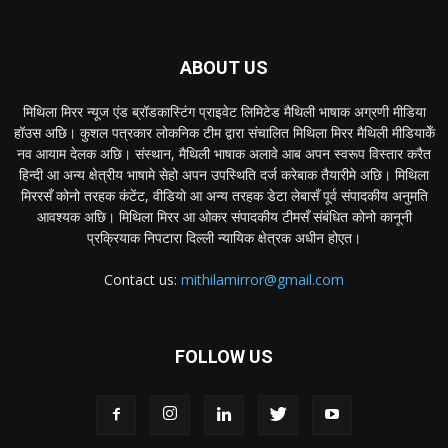
ABOUT US
मिथिला मिरर न्यूज एंड ब्रॉडकास्टिंग प्राइवेट लिमिटेड मैथिली भाषाक अग्रणी मीडिया
हॉउस अछि। कुशल पत्रकार लोकनिक टीम द्वारा संचालित मिथिला मिरर मैथिली मीडियाकेँ
नव आयाम देलक अछि। संस्थान, मैथिली भाषाक अलावे आब अपन स्वरूप विस्तार करैत
हिन्दी आ अन्य क्षेत्रीय भाषामे सेहो अपन उपस्थिति दर्ज करेबाक तैयारीमे अछि। मिथिला
मिररसँ कोनो तरहक कंटेंट, वीडियो आ अन्य तरहक डेटा लेबासँ पूर्व संपादकीय अनुमति
आवश्यक अछि। मिथिला मिरर आ ओकर संपादकीय टीमसँ संबंधित कोनो कानूनी
प्रक्रियाक निपटारा दिल्ली न्यायिक क्षेत्रक अधीन होएत।
Contact us:
mithilamirror@gmail.com
FOLLOW US