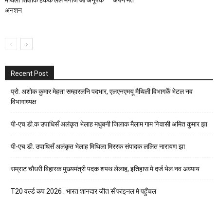
मैथिली शिक्षाक हकक लेल मनोज आ अनूपक
अपन मत
अनशन
Recent Post
प्रो. अशोक कुमार मेहता सम्हारलनि पदभार, एलएनएमयू मैथिली विभागकेँ भेटल नव
विभागाध्यक्ष
पी-एच.डी.क उपाधिसँ अलंकृत भेलाह मधुबनी जिलाक मैलाम गाम निवासी अमित कुमार झा
पी-एच.डी. उपाधिसँ अलंकृत भेलाह मिथिला मिररक संपादक ललित नारायण झा
सम्राट चौधरी बिहारक मुख्यमंत्री पदक शपथ लेलाह, इतिहास मे दर्ज भेल नव अध्याय
T20 वर्ल्ड कप 2026 : भारत शानदार जीत सँ फाइनल मे पहुँचल