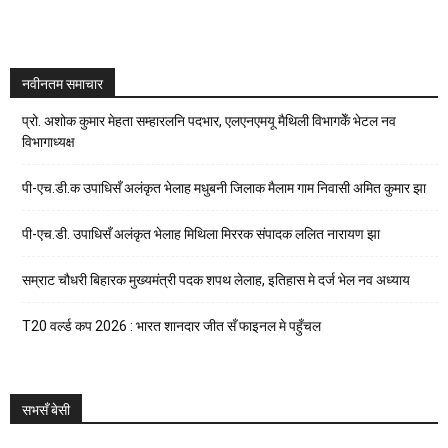
नवीनतम समाचार
प्रो. अशोक कुमार मेहता सम्हारलनि पदभार, एलएनएमयू मैथिली विभागकेँ भेटल नव
विभागाध्यक्ष
पी-एच.डी.क उपाधिसँ अलंकृत भेलाह मधुबनी जिलाक मैलाम गाम निवासी अमित कुमार झा
पी-एच.डी. उपाधिसँ अलंकृत भेलाह मिथिला मिररक संपादक ललित नारायण झा
सम्राट चौधरी बिहारक मुख्यमंत्री पदक शपथ लेलाह, इतिहास मे दर्ज भेल नव अध्याय
T20 वर्ल्ड कप 2026 : भारत शानदार जीत सँ फाइनल मे पहुँचल
सभसँ बेसी