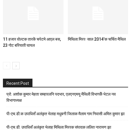
11 हजार वोल्टक तारकें चपेटमे आएल बस,
मिथिला मिररः साल 2014’क चर्चित मैथिल
23 गोट बरियाती घायल
Recent Post
प्रो. अशोक कुमार मेहता सम्हारलनि पदभार, एलएनएमयू मैथिली विभागकेँ भेटल नव
विभागाध्यक्ष
पी-एच.डी.क उपाधिसँ अलंकृत भेलाह मधुबनी जिलाक मैलाम गाम निवासी अमित कुमार झा
पी-एच.डी. उपाधिसँ अलंकृत भेलाह मिथिला मिररक संपादक ललित नारायण झा