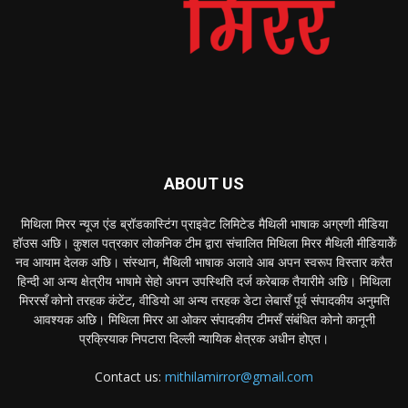
ABOUT US
मिथिला मिरर न्यूज एंड ब्रॉडकास्टिंग प्राइवेट लिमिटेड मैथिली भाषाक अग्रणी मीडिया
हॉउस अछि। कुशल पत्रकार लोकनिक टीम द्वारा संचालित मिथिला मिरर मैथिली मीडियाकेँ
नव आयाम देलक अछि। संस्थान, मैथिली भाषाक अलावे आब अपन स्वरूप विस्तार करैत
हिन्दी आ अन्य क्षेत्रीय भाषामे सेहो अपन उपस्थिति दर्ज करेबाक तैयारीमे अछि। मिथिला
मिररसँ कोनो तरहक कंटेंट, वीडियो आ अन्य तरहक डेटा लेबासँ पूर्व संपादकीय अनुमति
आवश्यक अछि। मिथिला मिरर आ ओकर संपादकीय टीमसँ संबंधित कोनो कानूनी
प्रक्रियाक निपटारा दिल्ली न्यायिक क्षेत्रक अधीन होएत।
Contact us:
mithilamirror@gmail.com