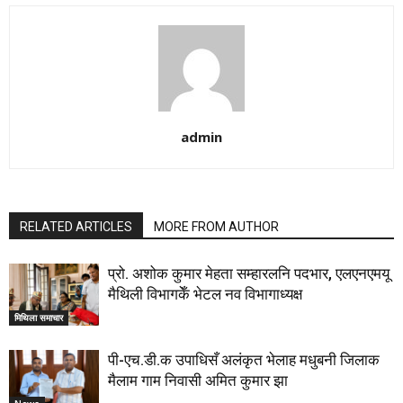
admin
RELATED ARTICLES
MORE FROM AUTHOR
प्रो. अशोक कुमार मेहता सम्हारलनि पदभार, एलएनएमयू
मैथिली विभागकेँ भेटल नव विभागाध्यक्ष
मिथिला समाचार
पी-एच.डी.क उपाधिसँ अलंकृत भेलाह मधुबनी जिलाक
मैलाम गाम निवासी अमित कुमार झा