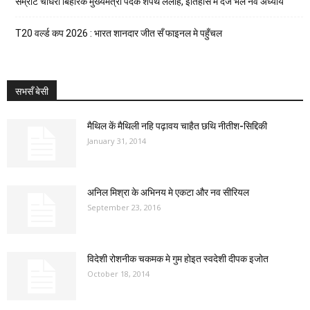
सम्राट चौधरी बिहारक मुख्यमंत्री पदक शपथ लेलाह, इतिहास मे दर्ज भेल नव अध्याय
T20 वर्ल्ड कप 2026 : भारत शानदार जीत सँ फाइनल मे पहुँचल
सभसँ बेसी
मैथिल कें मैथिली नहि पढ़ावय चाहैत छथि नीतीश-सिद्दिकी
January 31, 2014
अनिल मिश्रा के अभिनय मे एकटा और नव सीरियल
September 23, 2016
विदेशी रोशनीक चकमक मे गुम होइत स्वदेशी दीपक इजोत
October 18, 2014