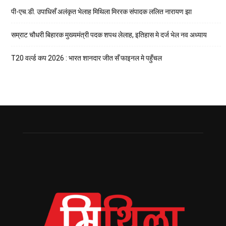
पी-एच.डी. उपाधिसँ अलंकृत भेलाह मिथिला मिररक संपादक ललित नारायण झा
सम्राट चौधरी बिहारक मुख्यमंत्री पदक शपथ लेलाह, इतिहास मे दर्ज भेल नव अध्याय
T20 वर्ल्ड कप 2026 : भारत शानदार जीत सँ फाइनल मे पहुँचल