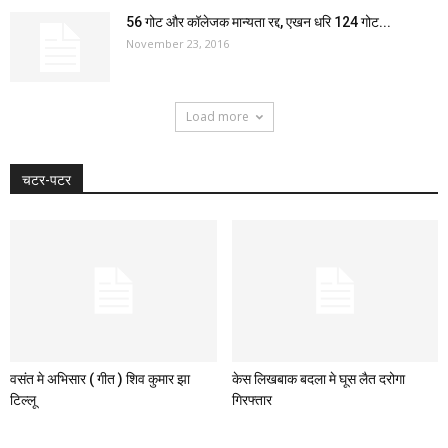
56 गोट और कॉलेजक मान्यता रद्द, एखन धरि 124 गोट...
November 23, 2016
Load more
चटर-पटर
वसंत मे अभिसार ( गीत ) शिव कुमार झा
केस लिखबाक बदला मे घूस लैत दरोगा
टिल्लू
गिरफ्तार