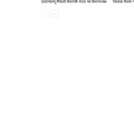
एलएनएमयू मैथिली विभागकेँ भेटल नव विभागाध्यक्ष
जिलाक मैलाम ग