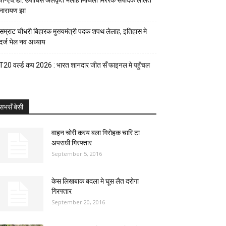
पी-एच.डी. उपाधिसँ अलंकृत भेलाह मिथिला मिररक संपादक ललित
नारायण झा
सम्राट चौधरी बिहारक मुख्यमंत्री पदक शपथ लेलाह, इतिहास मे
दर्ज भेल नव अध्याय
T20 वर्ल्ड कप 2026 : भारत शानदार जीत सँ फाइनल मे पहुँचल
सभसँ बेसी
वाहन चोरी करय बला गिरोहक चारि टा
अपराधी गिरफ्तार
September 5, 2016
केस लिखबाक बदला मे घूस लैत दरोगा
गिरफ्तार
September 20, 2016