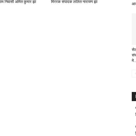
ाम निवासी अमित कुमार झा
मिररक संपादक ललित नारायण झा
आव
से
सं
मे.