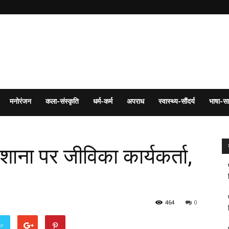
मनोरंजन
कला-संस्कृति
धर्म-कर्म
अपराध
स्वास्थ्य-सौंदर्य
भाषा-सा
िशाना पर जीविका कार्यकर्ता,
464
0
er