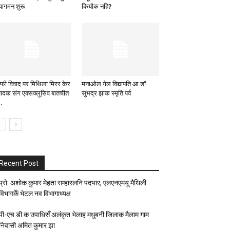
ागमन शुरू
कियौक नहि?
ल्फी विवाद पर मिथिला मिरर केर
मनाओल गेल विद्यापति आ डॉ
पादक संग एक्सक्लूसिव बातचीत
सुभद्र झाक स्मृति पर्व
..
Recent Post
प्रो. अशोक कुमार मेहता सम्हारलनि पदभार, एलएनएमयू मैथिली
विभागकेँ भेटल नव विभागाध्यक्ष
पी-एच.डी.क उपाधिसँ अलंकृत भेलाह मधुबनी जिलाक मैलाम गाम
निवासी अमित कुमार झा