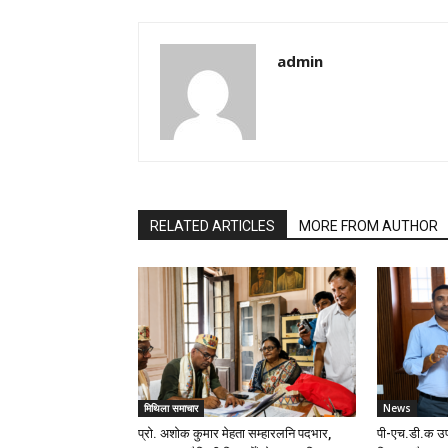
admin
RELATED ARTICLES
MORE FROM AUTHOR
मिथिला समाचार
News
प्रो. अशोक कुमार मेहता सम्हारलनि पदभार,
पी-एच.डी.क उप