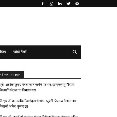
हित्य
फोटो गैलरी
नवीनतम समाचार
प्रो. अशोक कुमार मेहता सम्हारलनि पदभार, एलएनएमयू मैथिली
विभागकेँ भेटल नव विभागाध्यक्ष
पी-एच.डी.क उपाधिसँ अलंकृत भेलाह मधुबनी जिलाक मैलाम गाम
निवासी अमित कुमार झा