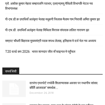
प्रो. अशोक कुमार मेहता सम्हारलनि पदभार, एलएनएमयू मैथिली विभागकेँ भेटल नव
विभागाध्यक्ष
पी-एच.डी.क उपाधिसँ अलंकृत भेलाह मधुबनी जिलाक मैलाम गाम निवासी अमित कुमार झा
पी-एच.डी. उपाधिसँ अलंकृत भेलाह मिथिला मिररक संपादक ललित नारायण झा
सम्राट चौधरी बिहारक मुख्यमंत्री पदक शपथ लेलाह, इतिहास मे दर्ज भेल नव अध्याय
T20 वर्ल्ड कप 2026 : भारत शानदार जीत सँ फाइनल मे पहुँचल
सभसँ बेसी
दरभंगा एयरपोर्ट रनवेकेँ शिलान्यासक अवसर पर स्थानीय सांसद
कीर्ति आजादक’ समर्थक...
December 24, 2018