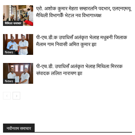
प्रो. अशोक कुमार मेहता सम्हारलनि पदभार, एलएनएमयू
मैथिली विभागकेँ भेटल नव विभागाध्यक्ष
मिथिला समाचार
पी-एच.डी.क उपाधिसँ अलंकृत भेलाह मधुबनी जिलाक
मैलाम गाम निवासी अमित कुमार झा
News
पी-एच.डी. उपाधिसँ अलंकृत भेलाह मिथिला मिररक
संपादक ललित नारायण झा
News
नवीनतम समाचार