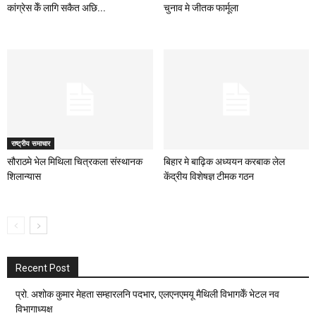
कांग्रेस केँ लागि सकैत अछि...
चुनाव मे जीतक फार्मूला
राष्ट्रीय समाचार
सौराठमे भेल मिथिला चित्रकला संस्थानक
बिहार मे बाढ़िक अध्ययन करबाक लेल
शिलान्यास
केंद्रीय विशेषज्ञ टीमक गठन
Recent Post
प्रो. अशोक कुमार मेहता सम्हारलनि पदभार, एलएनएमयू मैथिली विभागकेँ भेटल नव
विभागाध्यक्ष