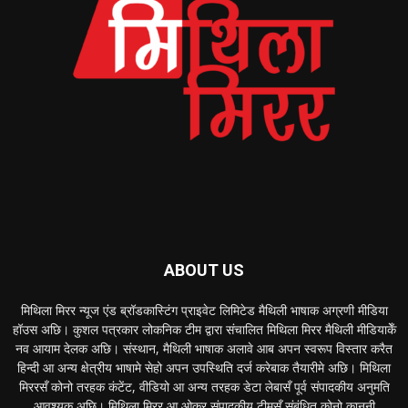
ABOUT US
मिथिला मिरर न्यूज एंड ब्रॉडकास्टिंग प्राइवेट लिमिटेड मैथिली भाषाक अग्रणी मीडिया
हॉउस अछि। कुशल पत्रकार लोकनिक टीम द्वारा संचालित मिथिला मिरर मैथिली मीडियाकेँ
नव आयाम देलक अछि। संस्थान, मैथिली भाषाक अलावे आब अपन स्वरूप विस्तार करैत
हिन्दी आ अन्य क्षेत्रीय भाषामे सेहो अपन उपस्थिति दर्ज करेबाक तैयारीमे अछि। मिथिला
मिररसँ कोनो तरहक कंटेंट, वीडियो आ अन्य तरहक डेटा लेबासँ पूर्व संपादकीय अनुमति
आवश्यक अछि। मिथिला मिरर आ ओकर संपादकीय टीमसँ संबंधित कोनो कानूनी