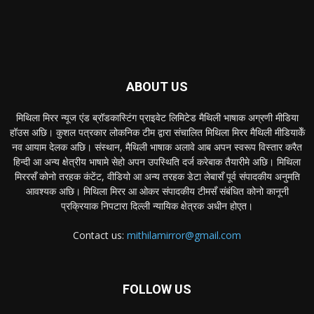
ABOUT US
मिथिला मिरर न्यूज एंड ब्रॉडकास्टिंग प्राइवेट लिमिटेड मैथिली भाषाक अग्रणी मीडिया
हॉउस अछि। कुशल पत्रकार लोकनिक टीम द्वारा संचालित मिथिला मिरर मैथिली मीडियाकेँ
नव आयाम देलक अछि। संस्थान, मैथिली भाषाक अलावे आब अपन स्वरूप विस्तार करैत
हिन्दी आ अन्य क्षेत्रीय भाषामे सेहो अपन उपस्थिति दर्ज करेबाक तैयारीमे अछि। मिथिला
मिररसँ कोनो तरहक कंटेंट, वीडियो आ अन्य तरहक डेटा लेबासँ पूर्व संपादकीय अनुमति
आवश्यक अछि। मिथिला मिरर आ ओकर संपादकीय टीमसँ संबंधित कोनो कानूनी
प्रक्रियाक निपटारा दिल्ली न्यायिक क्षेत्रक अधीन होएत।
Contact us:
mithilamirror@gmail.com
FOLLOW US