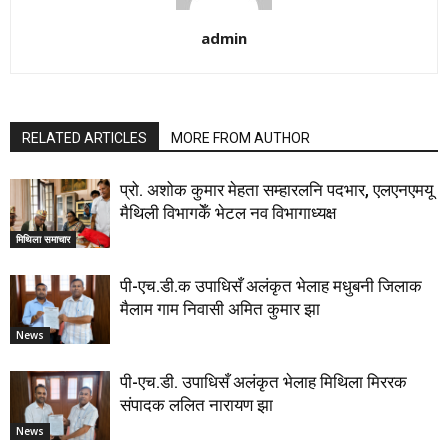
admin
RELATED ARTICLES
MORE FROM AUTHOR
प्रो. अशोक कुमार मेहता सम्हारलनि पदभार, एलएनएमयू
मैथिली विभागकेँ भेटल नव विभागाध्यक्ष
मिथिला समाचार
पी-एच.डी.क उपाधिसँ अलंकृत भेलाह मधुबनी जिलाक
मैलाम गाम निवासी अमित कुमार झा
News
पी-एच.डी. उपाधिसँ अलंकृत भेलाह मिथिला मिररक
संपादक ललित नारायण झा
News