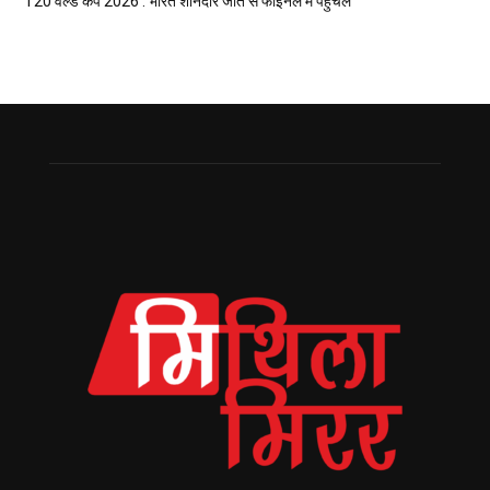
T20 वर्ल्ड कप 2026 : भारत शानदार जीत सँ फाइनल मे पहुँचल