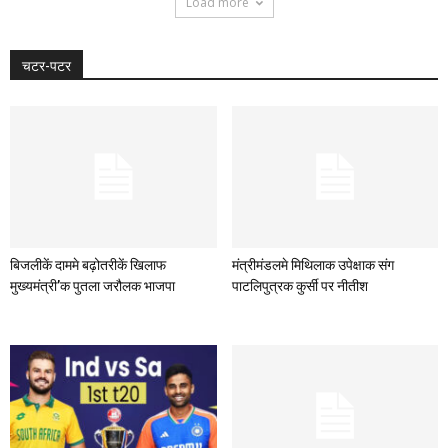
Load more
चटर-पटर
बिजलीकें दाममे बढ़ोतरीकें खिलाफ
मंत्रीमंडलमे मिथिलाक उपेक्षाक संग
मुख्यमंत्री’क पुतला जरौलक भाजपा
पाटलिपुत्रक कुर्सी पर नीतीश