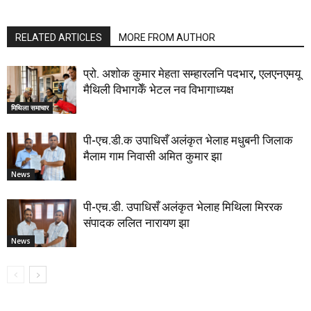
RELATED ARTICLES
MORE FROM AUTHOR
प्रो. अशोक कुमार मेहता सम्हारलनि पदभार, एलएनएमयू
मैथिली विभागकेँ भेटल नव विभागाध्यक्ष
मिथिला समाचार
पी-एच.डी.क उपाधिसँ अलंकृत भेलाह मधुबनी जिलाक
मैलाम गाम निवासी अमित कुमार झा
News
पी-एच.डी. उपाधिसँ अलंकृत भेलाह मिथिला मिररक
संपादक ललित नारायण झा
News