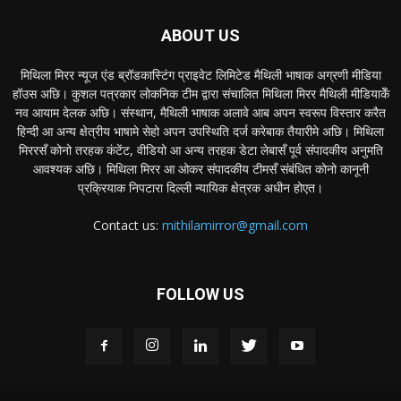
ABOUT US
मिथिला मिरर न्यूज एंड ब्रॉडकास्टिंग प्राइवेट लिमिटेड मैथिली भाषाक अग्रणी मीडिया
हॉउस अछि। कुशल पत्रकार लोकनिक टीम द्वारा संचालित मिथिला मिरर मैथिली मीडियाकेँ
नव आयाम देलक अछि। संस्थान, मैथिली भाषाक अलावे आब अपन स्वरूप विस्तार करैत
हिन्दी आ अन्य क्षेत्रीय भाषामे सेहो अपन उपस्थिति दर्ज करेबाक तैयारीमे अछि। मिथिला
मिररसँ कोनो तरहक कंटेंट, वीडियो आ अन्य तरहक डेटा लेबासँ पूर्व संपादकीय अनुमति
आवश्यक अछि। मिथिला मिरर आ ओकर संपादकीय टीमसँ संबंधित कोनो कानूनी
प्रक्रियाक निपटारा दिल्ली न्यायिक क्षेत्रक अधीन होएत।
Contact us:
mithilamirror@gmail.com
FOLLOW US