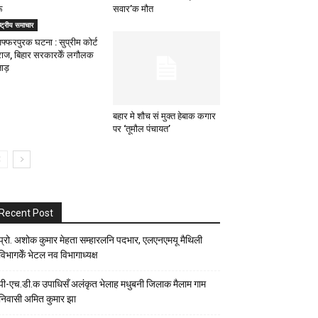
ू
सवार’क मौत
ष्ट्रीय समाचार
जफ्फरपुरक घटना : सुप्रीम कोर्ट
राज, बिहार सरकारकेँ लगौलक
ाड़
बहार मे शौच सं मुक्त हेबाक कगार
पर ‘तूमौल पंचायत’
Recent Post
प्रो. अशोक कुमार मेहता सम्हारलनि पदभार, एलएनएमयू मैथिली
विभागकेँ भेटल नव विभागाध्यक्ष
पी-एच.डी.क उपाधिसँ अलंकृत भेलाह मधुबनी जिलाक मैलाम गाम
निवासी अमित कुमार झा