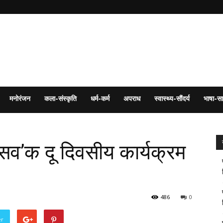
मनोरंजन
कला-संस्कृति
धर्म-कर्म
अपराध
स्वास्थ्य-सौंदर्य
भाषा-सा
्सव’क दू दिवसीय कार्यक्रम
486
0
er