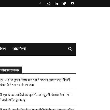
हित्य
फोटो गैलरी
नवीनतम समाचार
प्रो. अशोक कुमार मेहता सम्हारलनि पदभार, एलएनएमयू मैथिली
विभागकेँ भेटल नव विभागाध्यक्ष
पी-एच.डी.क उपाधिसँ अलंकृत भेलाह मधुबनी जिलाक मैलाम गाम
निवासी अमित कुमार झा