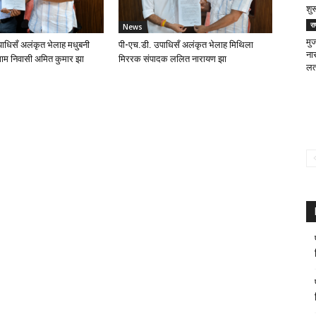
शुर
रा
News
मु
ाधिसँ अलंकृत भेलाह मधुबनी
पी-एच.डी. उपाधिसँ अलंकृत भेलाह मिथिला
ना
ाम निवासी अमित कुमार झा
मिररक संपादक ललित नारायण झा
लत