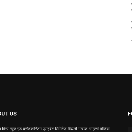
OUT US
F
 मिरर न्यूज एंड ब्रॉडकास्टिंग प्राइवेट लिमिटेड मैथिली भाषाक अग्रणी मीडिया