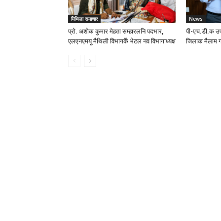
मिथिला समाचार
News
प्रो. अशोक कुमार मेहता सम्हारलनि पदभार,
पी-एच.डी.क उप
एलएनएमयू मैथिली विभागकेँ भेटल नव विभागाध्यक्ष
जिलाक मैलाम ग