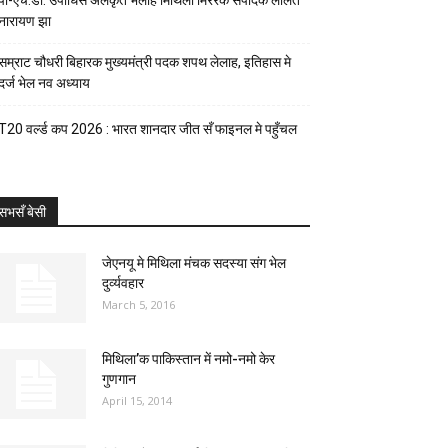
पी-एच.डी. उपाधिसँ अलंकृत भेलाह मिथिला मिररक संपादक ललित
नारायण झा
सम्राट चौधरी बिहारक मुख्यमंत्री पदक शपथ लेलाह, इतिहास मे
दर्ज भेल नव अध्याय
T20 वर्ल्ड कप 2026 : भारत शानदार जीत सँ फाइनल मे पहुँचल
सभसँ बेसी
जेएनयू मे मिथिला मंचक सदस्या संग भेल
दुर्व्यवहार
March 5, 2016
मिथिला’क पाकिस्तान में नमो-नमो केर
गुणगान
April 15, 2014