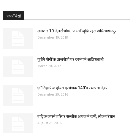
सभसँ बेसी
लगातार 10 दिनसँ भीषण जामसँ जूझि रहल अछि भागलपुर
December 19, 2018
यूपीमे योगी’क ताजपोशी पर दरभंगामे आतिशबाजी
March 20, 2017
एेतिहासिक होयत दरभंगाक 140’म स्थापना दिवस
December 29, 2016
बाढ़िक कारने हरियर सब्जीक आवक मे कमी, लोक परेशान
August 23, 2016