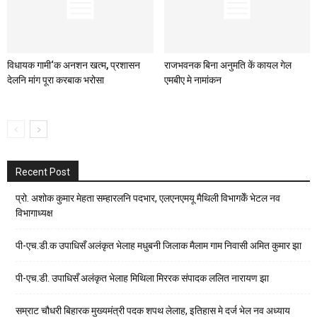
विधायक गामी‘क अनशन खत्म, प्रशासन
राजभवनक बिना अनुमति कें कायल गेल
देलनि मांग पूरा करबाक भरोसा
एमबीए मे नामांकन
Recent Post
प्रो. अशोक कुमार मेहता सम्हारलनि पदभार, एलएनएमयू मैथिली विभागकेँ भेटल नव
विभागाध्यक्ष
पी-एच.डी.क उपाधिसँ अलंकृत भेलाह मधुबनी जिलाक मैलाम गाम निवासी अमित कुमार झा
पी-एच.डी. उपाधिसँ अलंकृत भेलाह मिथिला मिररक संपादक ललित नारायण झा
सम्राट चौधरी बिहारक मुख्यमंत्री पदक शपथ लेलाह, इतिहास मे दर्ज भेल नव अध्याय