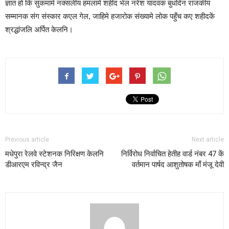
ज्ञात हो कि सुकमामे नक्सलीय हमलामे शहीद भेल नरेश यादवक बुधदिन राजकीय
सम्मानक संग संस्कार कएल गेल, जाहिमे हजारोक संख्यामे लोक पहुँच कए शहीदकें
श्रद्धांजलि अर्पित केलनि।
Previous article
Next article
मधेपुरा रेलवे स्टेशनक निरिक्षण केलनि
निर्विरोध निर्वाचित हेतीह वार्ड नंबर 47 कें
डीआरएम रविन्द्र जैन
वर्तमान पार्षद आशुतोषक माँ मंजू देवी