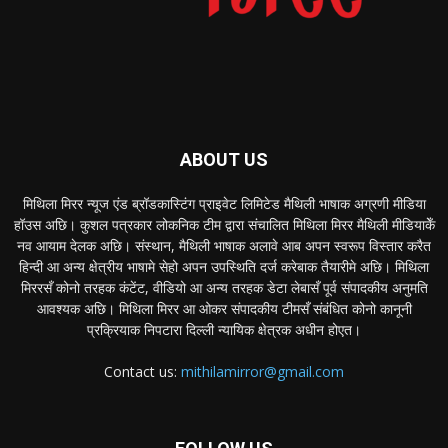
ABOUT US
मिथिला मिरर न्यूज एंड ब्रॉडकास्टिंग प्राइवेट लिमिटेड मैथिली भाषाक अग्रणी मीडिया
हॉउस अछि। कुशल पत्रकार लोकनिक टीम द्वारा संचालित मिथिला मिरर मैथिली मीडियाकेँ
नव आयाम देलक अछि। संस्थान, मैथिली भाषाक अलावे आब अपन स्वरूप विस्तार करैत
हिन्दी आ अन्य क्षेत्रीय भाषामे सेहो अपन उपस्थिति दर्ज करेबाक तैयारीमे अछि। मिथिला
मिररसँ कोनो तरहक कंटेंट, वीडियो आ अन्य तरहक डेटा लेबासँ पूर्व संपादकीय अनुमति
आवश्यक अछि। मिथिला मिरर आ ओकर संपादकीय टीमसँ संबंधित कोनो कानूनी
प्रक्रियाक निपटारा दिल्ली न्यायिक क्षेत्रक अधीन होएत।
Contact us:
mithilamirror@gmail.com