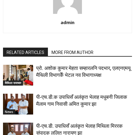
admin
RELATED ARTICLES
MORE FROM AUTHOR
प्रो. अशोक कुमार मेहता सम्हारलनि पदभार, एलएनएमयू
मैथिली विभागकेँ भेटल नव विभागाध्यक्ष
मिथिला समाचार
पी-एच.डी.क उपाधिसँ अलंकृत भेलाह मधुबनी जिलाक
मैलाम गाम निवासी अमित कुमार झा
News
पी-एच.डी. उपाधिसँ अलंकृत भेलाह मिथिला मिररक
संपादक ललित नारायण झा