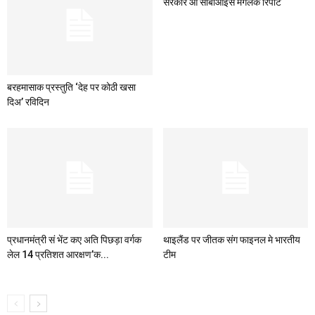
सरकार आ सीबीआईसँ मँगलक रिपोर्ट
बरहमासाक प्रस्तुति ‘देह पर कोठी खसा
दिअ’ रविदिन
प्रधानमंत्री सं भेंट कए अति पिछड़ा वर्गक
थाइलैंड पर जीतक संग फाइनल मे भारतीय
लेल 14 प्रतिशत आरक्षण’क...
टीम