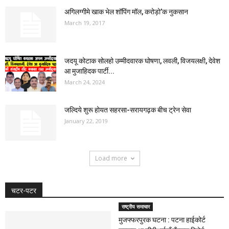
अगिलग्गीमे खाक भेल शॉपिंग मॉल, करोड़ो’क नुकसान
March 19, 2017
जदयू कोटाक सोलहो उम्मीदवारक घोषणा, लवली, विजयलक्षी, देवेश
आ मुजाहिदक पार्टी...
March 24, 2024
जल्दिये शुरू होयत सहरसा-सरायगढ़क बीच ट्रेन सेवा
January 22, 2019
Load more
चटर-पटर
राष्ट्रीय समाचार
मुजफ्फरपुरक घटना : पटना हाईकोर्ट