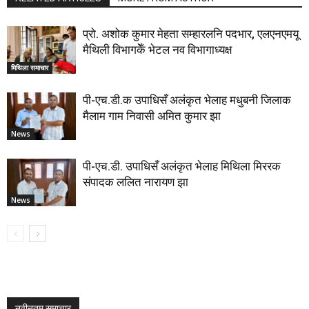
प्रो. अशोक कुमार मेहता सम्हारलनि पदभार, एलएनएमयू
मैथिली विभागकेँ भेटल नव विभागाध्यक्ष
मिथिला समाचार
पी-एच.डी.क उपाधिसँ अलंकृत भेलाह मधुबनी जिलाक
मैलाम गाम निवासी अमित कुमार झा
News
पी-एच.डी. उपाधिसँ अलंकृत भेलाह मिथिला मिररक
संपादक ललित नारायण झा
News
नवीनतम समाचार