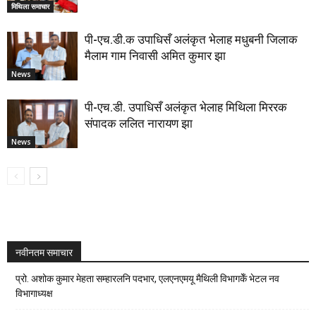
मिथिला समाचार
पी-एच.डी.क उपाधिसँ अलंकृत भेलाह मधुबनी जिलाक
मैलाम गाम निवासी अमित कुमार झा
News
पी-एच.डी. उपाधिसँ अलंकृत भेलाह मिथिला मिररक
संपादक ललित नारायण झा
News
नवीनतम समाचार
प्रो. अशोक कुमार मेहता सम्हारलनि पदभार, एलएनएमयू मैथिली विभागकेँ भेटल नव
विभागाध्यक्ष