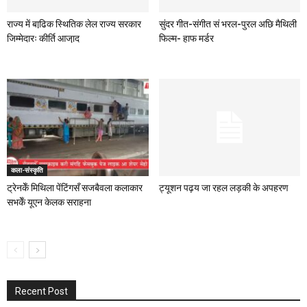
राज्य में बाढि़क स्थितिक लेल राज्य सरकार
सुंदर गीत-संगीत सं भरल-पुरल अछि मैथिली
जिम्मेदारः कीर्ति आजा़द
फिल्म- हाफ मर्डर
कला-संस्कृति
ट्रेनकेँ मिथिला पेंटिंगसँ सजबैवला कलाकार
ट्यूशन पढ़य जा रहल लड़की के अपहरण
सभकेँ यूएन केलक सराहना
Recent Post