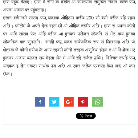
एम्स पहुंच गेलाह। एम्स मे रोगी कें देखैत आ समस्याक समुचित निदान करैत पप्पू
अपना आवास पर पहुंचलाह।
एखन वर्तमानमे सांसद पप्पू यादवक ओहिठाम करीब 200 सौ बेसी मरीज रहि रहल
अछि। फोटोमे जे अपने देख रहल छी ओ ओहिक तस्वीर अछि। एम्स सं अपना कोठी
पर आबि सांसद फेर ओहि मरीज आ हुनकर परीजन लोकनि सं भेंट कय हुनका
लोकनिक बात सुनलनि। संगहि पप्पू यादव सार्वजनिक रूप सं लिखलाह अछि जे
क्षेत्रक जे कोनो मरीज कें अगर रहवामे कोनो तरहक असुविधा होइन त ओ निधोख भए
हुकनर आवास बलवंत राय मेहता लेन मे आबि रहि सकैत छथि। निश्चित रूपहिं पप्पू
यादवक इ डेग एकटा सार्थक डेग अछि आ एकर जतेक प्रशंसा कैल जाए ओ कम
छैक।