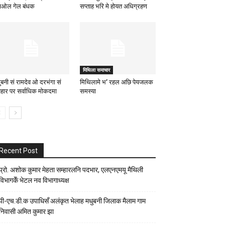
ाओल गेल बंधक
सप्ताह भरि मे होयत अधिग्रहण
मिथिला समाचार
ुबनी सं रामदेव ओ दरभंगा सं
मिथिलामे भ’ रहल अछि पेयजलक
़हार पर सर्वाधिक मोकदमा
समस्या
Recent Post
प्रो. अशोक कुमार मेहता सम्हारलनि पदभार, एलएनएमयू मैथिली
विभागकेँ भेटल नव विभागाध्यक्ष
पी-एच.डी.क उपाधिसँ अलंकृत भेलाह मधुबनी जिलाक मैलाम गाम
निवासी अमित कुमार झा