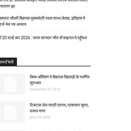
पी-एच.डी. उपाधिसँ अलंकृत भेलाह मिथिला मिररक संपादक ललित
नारायण झा
सम्राट चौधरी बिहारक मुख्यमंत्री पदक शपथ लेलाह, इतिहास मे
दर्ज भेल नव अध्याय
T20 वर्ल्ड कप 2026 : भारत शानदार जीत सँ फाइनल मे पहुँचल
सभसँ बेसी
किक-बॉक्सिंग मे बिहारक खिलाड़ी के स्वर्णिम
शुरुआत
December 31, 2016
टिकटक लेल यात्री त्रस्त, प्रशासन सुस्त,
दलाल मस्त
June 15, 2014