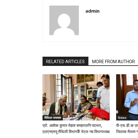
admin
RELATED ARTICLES
MORE FROM AUTHOR
मिथिला समाचार
News
प्रो. अशोक कुमार मेहता सम्हारलनि पदभार,
पी-एच.डी.क उप
एलएनएमयू मैथिली विभागकेँ भेटल नव विभागाध्यक्ष
जिलाक मैलाम ग