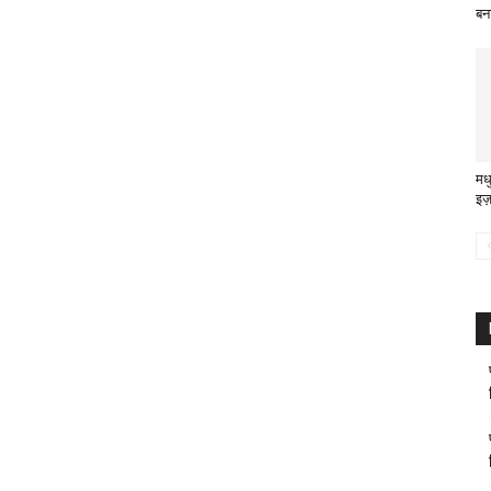
बन
मध
इज