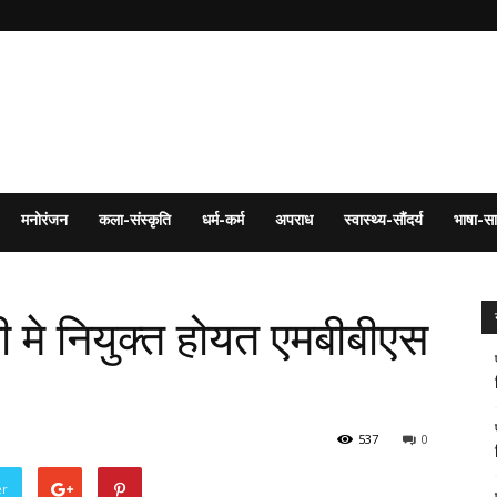
मनोरंजन
कला-संस्कृति
धर्म-कर्म
अपराध
स्वास्थ्य-सौंदर्य
भाषा-सा
मे नियुक्त होयत एमबीबीएस
537
0
er