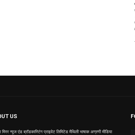
OUT US
F
 मिरर न्यूज एंड ब्रॉडकास्टिंग प्राइवेट लिमिटेड मैथिली भाषाक अग्रणी मीडिया