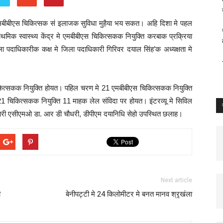
ें एमबीबीएस चिकित्सक सं इलाजक सुविधा मुहैया भय सकत। अहि दिशा मे पहल
थमिक स्वास्थ्य केंद्र मे एमबीबीएस चिकित्सकक नियुक्ति करबाक प्रक्रिया
दाधिकारीक कक्ष मे जिला पदाधिकारी गिरिवर दयाल सिंह’क अध्यक्षता मे
त्सकक नियुक्ति होयत। पहिल चरण मे 21 एमबीबीएस चिकित्सकक नियुक्ति
1 चिकित्सकक नियुक्ति 11 माहक लेल संविदा पर होयत। इंटरव्यू मे सिविल
रभारी एसीएमओ डा. आर डी चौधरी, डीपीएम दयानिधि सेहो उपस्थित छलाह।
Next article
ी
बेनीपट्टी मे 24 किलोमीटर मे बनत मानव श्रृखंला