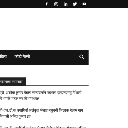
हित्य
फोटो गैलरी
नवीनतम समाचार
प्रो. अशोक कुमार मेहता सम्हारलनि पदभार, एलएनएमयू मैथिली
विभागकेँ भेटल नव विभागाध्यक्ष
पी-एच.डी.क उपाधिसँ अलंकृत भेलाह मधुबनी जिलाक मैलाम गाम
निवासी अमित कुमार झा