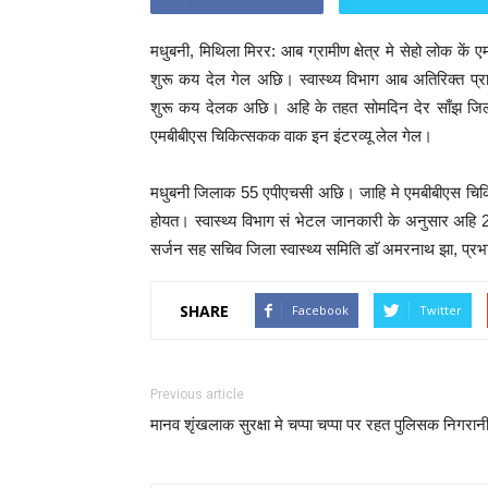
मधुबनी, मिथिला मिरर: आब ग्रामीण क्षेत्र मे सेहो लोक क
शुरू कय देल गेल अछि। स्वास्थ्य विभाग आब अतिरिक्त प्रा
शुरू कय देलक अछि। अहि के तहत सोमदिन देर साँझ जिला प
एमबीबीएस चिकित्सकक वाक इन इंटरव्यू लेल गेल।
मधुबनी जिलाक 55 एपीएचसी अछि। जाहि मे एमबीबीएस चिकि
होयत। स्वास्थ्य विभाग सं भेटल जानकारी के अनुसार अहि 2
सर्जन सह सचिव जिला स्वास्थ्य समिति डाॅ अमरनाथ झा, प्
SHARE
Facebook
Twitter
Previous article
मानव शृंखलाक सुरक्षा मे चप्पा चप्पा पर रहत पुलिसक निगरान