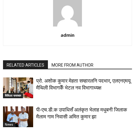
admin
RELATED ARTICLES
MORE FROM AUTHOR
प्रो. अशोक कुमार मेहता सम्हारलनि पदभार, एलएनएमयू
मैथिली विभागकेँ भेटल नव विभागाध्यक्ष
मिथिला समाचार
पी-एच.डी.क उपाधिसँ अलंकृत भेलाह मधुबनी जिलाक
मैलाम गाम निवासी अमित कुमार झा
News