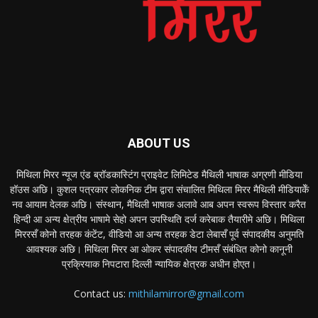
ABOUT US
मिथिला मिरर न्यूज एंड ब्रॉडकास्टिंग प्राइवेट लिमिटेड मैथिली भाषाक अग्रणी मीडिया
हॉउस अछि। कुशल पत्रकार लोकनिक टीम द्वारा संचालित मिथिला मिरर मैथिली मीडियाकेँ
नव आयाम देलक अछि। संस्थान, मैथिली भाषाक अलावे आब अपन स्वरूप विस्तार करैत
हिन्दी आ अन्य क्षेत्रीय भाषामे सेहो अपन उपस्थिति दर्ज करेबाक तैयारीमे अछि। मिथिला
मिररसँ कोनो तरहक कंटेंट, वीडियो आ अन्य तरहक डेटा लेबासँ पूर्व संपादकीय अनुमति
आवश्यक अछि। मिथिला मिरर आ ओकर संपादकीय टीमसँ संबंधित कोनो कानूनी
प्रक्रियाक निपटारा दिल्ली न्यायिक क्षेत्रक अधीन होएत।
Contact us:
mithilamirror@gmail.com