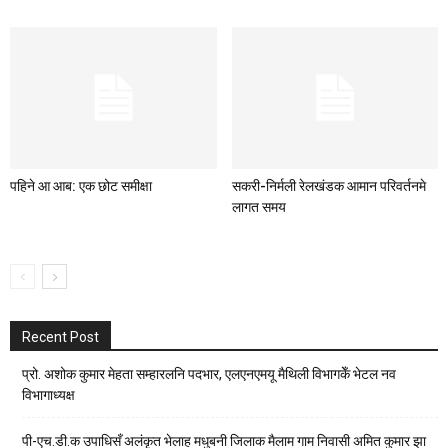
पहिने आ आब: एक छोट समीक्षा
सकरी-निर्मली रेलखंडक आमान परिवर्तनमे
लागत समय
Recent Post
प्रो. अशोक कुमार मेहता सम्हारलनि पदभार, एलएनएमयू मैथिली विभागकेँ भेटल नव
विभागाध्यक्ष
पी-एच.डी.क उपाधिसँ अलंकृत भेलाह मधुबनी जिलाक मैलाम गाम निवासी अमित कुमार झा