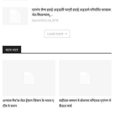
दरभंगा सैन्य हवाई अड्डाकेँ यात्री हवाई अड्डामे परिवर्तित करबाक
भेल शिलान्यास,...
December 24, 2018
Load more
चटर-पटर
अभ्यास मैच’क लेल ईशान किशन के भारत ए
शहीदक सम्मान मे बोधगया मन्दिरक प्रांगण मे
टीम मे चयन
कैंडल मार्च