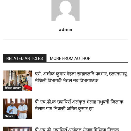
admin
RELATED ARTICLES
MORE FROM AUTHOR
प्रो. अशोक कुमार मेहता सम्हारलनि पदभार, एलएनएमयू
मैथिली विभागकेँ भेटल नव विभागाध्यक्ष
मिथिला समाचार
पी-एच.डी.क उपाधिसँ अलंकृत भेलाह मधुबनी जिलाक
मैलाम गाम निवासी अमित कुमार झा
News
पी-एच.डी. उपाधिसँ अलंकृत भेलाह मिथिला मिररक