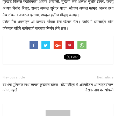
प्रखंड विकास पदाधिकारी अहमर अब्दाली, मुखिया संघ अध्यक्ष सुधीर ईश्वर, जदयू
अध्यक्ष विनोद मिश्र, राजद अध्यक्ष सुरेंद्र यादव, लोजपा अध्यक्ष महमूद आलम तथा
मैच संचलन नजरुल इस्लाम, अब्दुल हफ़ीज मौजूद छलाह।
पहिल मैच धमसाइन आ कसरर गाँमक बीच खेलल गेल। जाहि मे धमसाईन टॉस
जीतकय पहिने बल्लेबाजी करबाक निर्णय लेने छल।
Previous article
Next article
दरभंगा पुलिसक हाथ लागल कुख्यात डकैत
डीएमसीएच मे ऑक्सीजन आ नाइट्रोजन
अंगद महतो
गैसक नाम पर धांधली