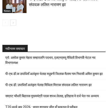
संपादक ललित नारायण झा
News
नवीनतम समाचार
प्रो. अशोक कुमार मेहता सम्हारलनि पदभार, एलएनएमयू मैथिली विभागकेँ भेटल नव
विभागाध्यक्ष
पी-एच.डी.क उपाधिसँ अलंकृत भेलाह मधुबनी जिलाक मैलाम गाम निवासी अमित कुमार झा
पी-एच.डी. उपाधिसँ अलंकृत भेलाह मिथिला मिररक संपादक ललित नारायण झा
सम्राट चौधरी बिहारक मुख्यमंत्री पदक शपथ लेलाह, इतिहास मे दर्ज भेल नव अध्याय
T20 वर्ल्ड कप 2026 : भारत शानदार जीत सँ फाइनल मे पहुँचल