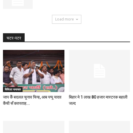
Load more
चटर-पटर
मिथिला समाचार
जाप केँ बदलल चुनाव चिन्ह, आब पप्पू यादव
बिहार मे 1 लाख 80 हजार मास्टरक बहाली
कैंची सँ कतरताह...
जल्द