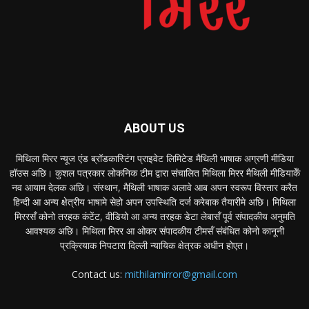
ABOUT US
मिथिला मिरर न्यूज एंड ब्रॉडकास्टिंग प्राइवेट लिमिटेड मैथिली भाषाक अग्रणी मीडिया
हॉउस अछि। कुशल पत्रकार लोकनिक टीम द्वारा संचालित मिथिला मिरर मैथिली मीडियाकेँ
नव आयाम देलक अछि। संस्थान, मैथिली भाषाक अलावे आब अपन स्वरूप विस्तार करैत
हिन्दी आ अन्य क्षेत्रीय भाषामे सेहो अपन उपस्थिति दर्ज करेबाक तैयारीमे अछि। मिथिला
मिररसँ कोनो तरहक कंटेंट, वीडियो आ अन्य तरहक डेटा लेबासँ पूर्व संपादकीय अनुमति
आवश्यक अछि। मिथिला मिरर आ ओकर संपादकीय टीमसँ संबंधित कोनो कानूनी
प्रक्रियाक निपटारा दिल्ली न्यायिक क्षेत्रक अधीन होएत।
Contact us:
mithilamirror@gmail.com