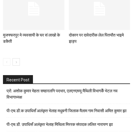
मुजफ्फरपुर मे व्यवसायी के घर सं लाखो के
दोकान पर दावेदारीक लेल पितयौत भाइमे
डकैती
झड़प
Recent Post
प्रो. अशोक कुमार मेहता सम्हारलनि पदभार, एलएनएमयू मैथिली विभागकेँ भेटल नव
विभागाध्यक्ष
पी-एच.डी.क उपाधिसँ अलंकृत भेलाह मधुबनी जिलाक मैलाम गाम निवासी अमित कुमार झा
पी-एच.डी. उपाधिसँ अलंकृत भेलाह मिथिला मिररक संपादक ललित नारायण झा