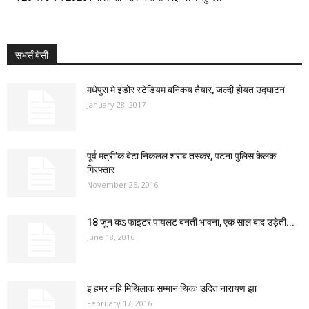
सभसँ बेसी
मधेपुरा मे इंडोर स्टेडियम बनिकय तैयार, जल्दी होयत उद्घाटन
January 28, 2017
पूर्व मंत्री’क बेटा निकलल शराब तस्कर, पटना पुलिस केलक
गिरफ्तार
November 26, 2016
18 जून कऽ फाइटर पायलट बनती भावना, एक साल बाद उड़ेती...
June 18, 2016
इ हमर नहि मिथिलाक सम्मान थिकः उदित नारायण झा
February 17, 2016