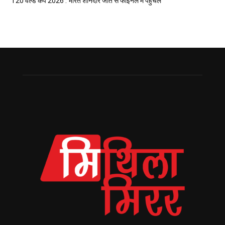
T20 वर्ल्ड कप 2026 : भारत शानदार जीत सँ फाइनल मे पहुँचल