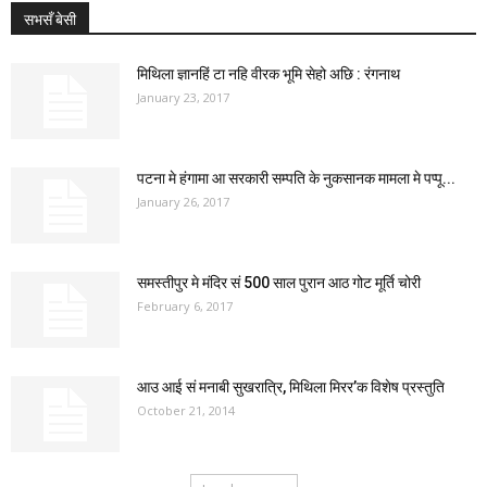
सभसँ बेसी
मिथिला ज्ञानहिं टा नहि वीरक भूमि सेहो अछि : रंगनाथ
January 23, 2017
पटना मे हंगामा आ सरकारी सम्पति के नुकसानक मामला मे पप्पू...
January 26, 2017
समस्तीपुर मे मंदिर सं 500 साल पुरान आठ गोट मूर्ति चोरी
February 6, 2017
आउ आई सं मनाबी सुखरात्रि, मिथिला मिरर’क विशेष प्रस्तुति
October 21, 2014