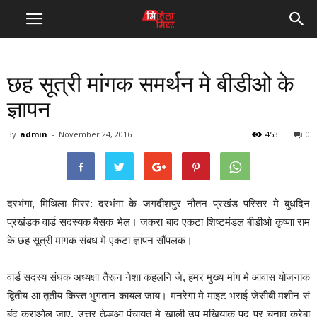
छह सूत्री मांगक समर्थन मे बीडीओ के
ज्ञापन
By
admin
-
November 24, 2016
453
0
दरभंगा, मिथिला मिरर: दरभंगा के जगदीशपुर नौतन प्रखंड परिसर मे बुधदिन
प्रखंडक वार्ड सदस्यक बैसक भेल। जकरा बाद एकटा शिष्टमंडल बीडीओ कृष्णा राम
के छह सूत्री मांगक संबंध मे एकटा ज्ञापन सौंपलक।
वार्ड सदस्य संघक अध्यक्षा तैरून नेशा कहलनि जे, हमर मुख्य मांग मे आवास योजनाक
द्वितीय आ तृतीय किस्त भुगतान कायल जाय। मनरेगा मे माइट भराई जेसीबी मशीन सं
बंद कराओल जाए, उत्तर तेल्हुआ पंचायत मे खाली उप मुखियाक पद पर चुनाव करेबा