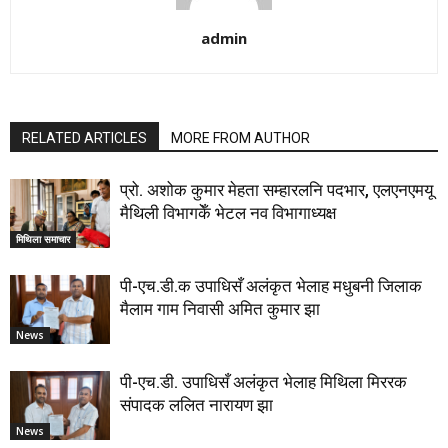
admin
RELATED ARTICLES
MORE FROM AUTHOR
प्रो. अशोक कुमार मेहता सम्हारलनि पदभार, एलएनएमयू
मैथिली विभागकेँ भेटल नव विभागाध्यक्ष
मिथिला समाचार
पी-एच.डी.क उपाधिसँ अलंकृत भेलाह मधुबनी जिलाक
मैलाम गाम निवासी अमित कुमार झा
News
पी-एच.डी. उपाधिसँ अलंकृत भेलाह मिथिला मिररक
संपादक ललित नारायण झा
News