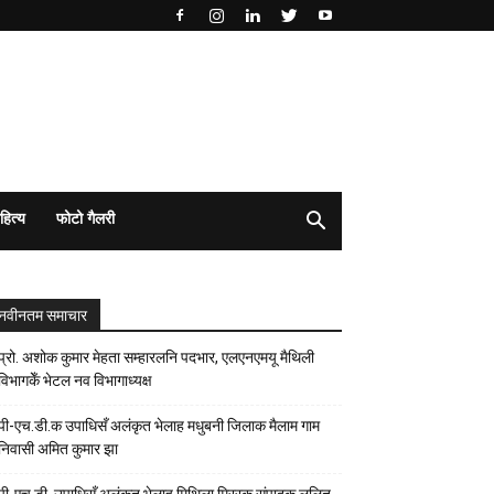
हित्य
फोटो गैलरी
नवीनतम समाचार
प्रो. अशोक कुमार मेहता सम्हारलनि पदभार, एलएनएमयू मैथिली
विभागकेँ भेटल नव विभागाध्यक्ष
पी-एच.डी.क उपाधिसँ अलंकृत भेलाह मधुबनी जिलाक मैलाम गाम
निवासी अमित कुमार झा