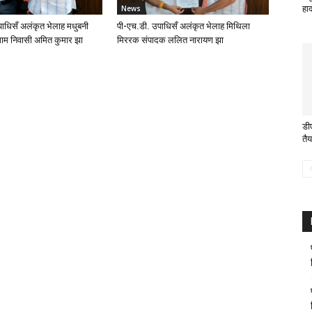
News
हा
ाधिसँ अलंकृत भेलाह मधुबनी
पी-एच.डी. उपाधिसँ अलंकृत भेलाह मिथिला
ाम निवासी अमित कुमार झा
मिररक संपादक ललित नारायण झा
डी
तैय