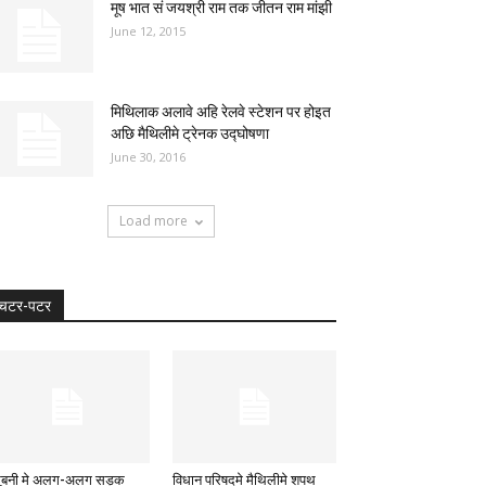
मूष भात सं जयश्री राम तक जीतन राम मांझी
June 12, 2015
मिथिलाक अलावे अहि रेलवे स्टेशन पर होइत
अछि मैथिलीमे ट्रेनक उद्घोषणा
June 30, 2016
Load more
चटर-पटर
ुबनी मे अलग-अलग सड़क
विधान परिषदमे मैथिलीमे शपथ