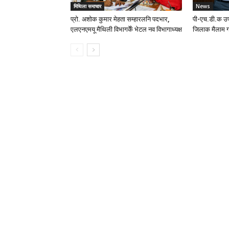
मिथिला समाचार
News
प्रो. अशोक कुमार मेहता सम्हारलनि पदभार,
पी-एच.डी.क उप
एलएनएमयू मैथिली विभागकेँ भेटल नव विभागाध्यक्ष
जिलाक मैलाम ग