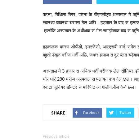
पटना, मिथिला मिरर: पटना के पीएमसीएच अस्पताल मे जून
स्वास्थ्य व्यवस्था चरमरा गेल अछि। हड़ताल के बाद स इ
हालांकि अस्पताल के अधीक्षक सं भेल समझौताक बाद स जून
हड़तालक कारण ओपीडी, इमरजेंसी, आरएसबी वार्ड समेत
बहुतो डेंगूक मरीज भर्ती अछि, जकर इलाज त दूर ब्लड चढ़ेब
अस्पताल मे 3 हजार स अधिक भर्ती मरीजक लेल सीनियर डॉक
भोर धरि 290 मरीज अस्पताल स पलायन कय गेल छल। ज्ञात हो 
एकटा जूनियर डॉक्टर सं मारिपीट आ गालीगलौज केने छल।
SHARE
Facebook
Twitter
Previous article