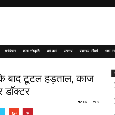
मनोरंजन
कला-संस्कृति
धर्म-कर्म
अपराध
स्वास्थ्य-सौंदर्य
भाषा-सा
के बाद टूटल हड़ताल, काज
र डॉक्टर
519
0
er