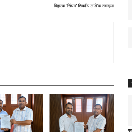
बिहारक ‘सिंघम’ शिवदीप लांडे’क तबादला
मध