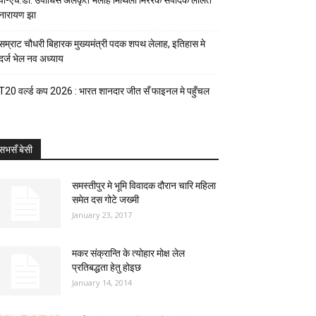
पी-एच.डी. उपाधिसँ अलंकृत भेलाह मिथिला मिररक संपादक ललित
नारायण झा
सम्राट चौधरी बिहारक मुख्यमंत्री पदक शपथ लेलाह, इतिहास मे
दर्ज भेल नव अध्याय
T20 वर्ल्ड कप 2026 : भारत शानदार जीत सँ फाइनल मे पहुँचल
सभसँ बेसी
समस्तीपुर मे भूमि विवादक दौरान चारि महिला
समेत दस गोटे जख्मी
January 23, 2017
मकर संक्रान्ति के त्योहार मोक्ष लेल
प्रतिबद्धता हेतु होइछ
January 14, 2014