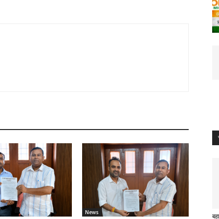
News
बह