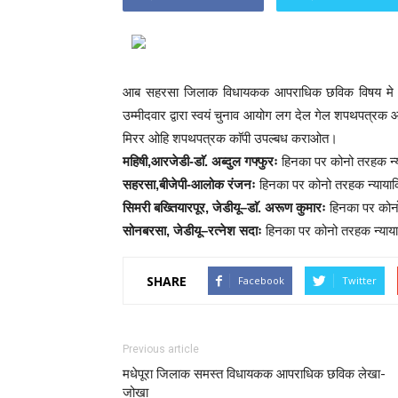
आब सहरसा जिलाक विधायकक आपराधिक छविक विषय मे मि
उम्मीदवार द्वारा स्वयं चुनाव आयोग लग देल गेल शपथपत्रक
मिरर ओहि शपथपत्रक काॅपी उपल्बध कराओत।
महिषी,आरजेडी-डाॅ. अब्दुल गफ्फुरः
हिनका पर कोनो तरहक न्य
सहरसा,बीजेपी-आलोक रंजनः
हिनका पर कोनो तरहक न्यायाकि
सिमरी बख्तियारपूर, जेडीयू–डाॅ. अरूण कुमारः
हिनका पर कोनो
सोनबरसा, जेडीयू–रत्नेश सदाः
हिनका पर कोनो तरहक न्यायाक
SHARE
Facebook
Twitter
Previous article
मधेपूरा जिलाक समस्त विधायकक आपराधिक छविक लेखा-
जोखा