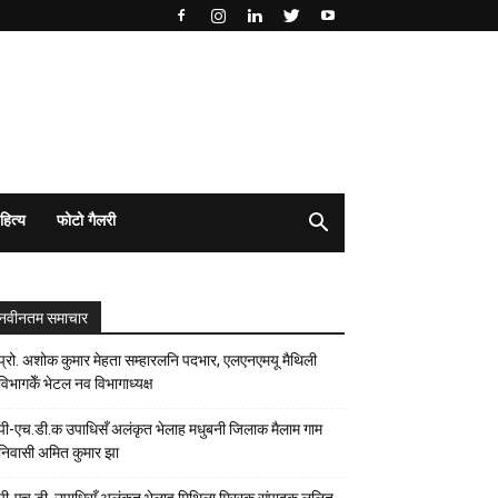
हित्य
फोटो गैलरी
नवीनतम समाचार
प्रो. अशोक कुमार मेहता सम्हारलनि पदभार, एलएनएमयू मैथिली
विभागकेँ भेटल नव विभागाध्यक्ष
पी-एच.डी.क उपाधिसँ अलंकृत भेलाह मधुबनी जिलाक मैलाम गाम
निवासी अमित कुमार झा