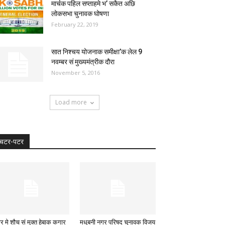
मार्चक पहिल सप्ताहमे भ’ सकैत अछि
लोकसभा चुनावक घोषणा
February 22, 2019
सात निश्चय योजनाक समीक्षा’क लेल 9
नवम्बर सं मुख्यमंत्रीक दौरा
November 5, 2016
Load more
चटर-पटर
ार मे शौच सं मुक्त हेबाक कगार
मधुबनी नगर परिषद चुनावक विजय