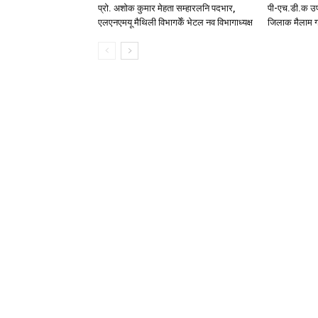
प्रो. अशोक कुमार मेहता सम्हारलनि पदभार,
पी-एच.डी.क उप
एलएनएमयू मैथिली विभागकेँ भेटल नव विभागाध्यक्ष
जिलाक मैलाम ग