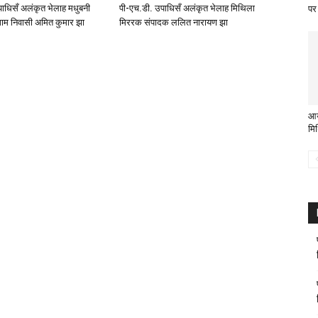
ाधिसँ अलंकृत भेलाह मधुबनी
पी-एच.डी. उपाधिसँ अलंकृत भेलाह मिथिला
पर
ाम निवासी अमित कुमार झा
मिररक संपादक ललित नारायण झा
आउ
मि