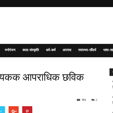
मनोरंजन
कला-संस्कृति
धर्म-कर्म
अपराध
स्वास्थ्य-सौंदर्य
भाषा-सा
धायकक आपराधिक छविक
793
0
er