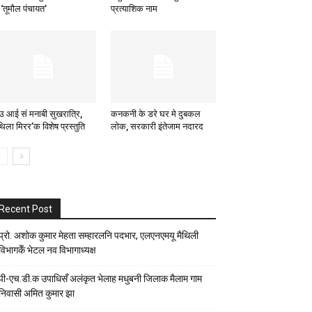
 ‘तूमौल पंचायत’
प्रत्याशिक नाम
 आई सं मनाबी सुखरात्रि,
कनकनी के डरे घर मे दुबकल
थिला मिरर’क विशेष प्रस्तुति
लोक, सरकारी इंतेजाम नदारद
Recent Post
प्रो. अशोक कुमार मेहता सम्हारलनि पदभार, एलएनएमयू मैथिली
विभागकेँ भेटल नव विभागाध्यक्ष
पी-एच.डी.क उपाधिसँ अलंकृत भेलाह मधुबनी जिलाक मैलाम गाम
निवासी अमित कुमार झा