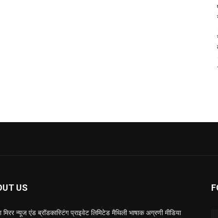
OUT US
F
 मिरर न्यूज एंड ब्रॉडकास्टिंग प्राइवेट लिमिटेड मैथिली भाषाक अग्रणी मीडिया