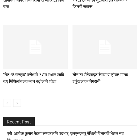
सोमदिन बिहार विधानसभा सं जीएसटी बिल
सेफ्टी टैंकमे दम घुटलासँ छह आदमीक
पास
जिनगी समाप्त
‘नेट-जेआरएफ’ परीक्षामे 77’म स्थान लाबि
तीन टा सैटेलाइट कैमरा सं होयत मानव
कए मिथिलांचलक मान बढ़ौलनि श्वेता
श्रृंखलाक निगरानी
Recent Post
प्रो. अशोक कुमार मेहता सम्हारलनि पदभार, एलएनएमयू मैथिली विभागकेँ भेटल नव