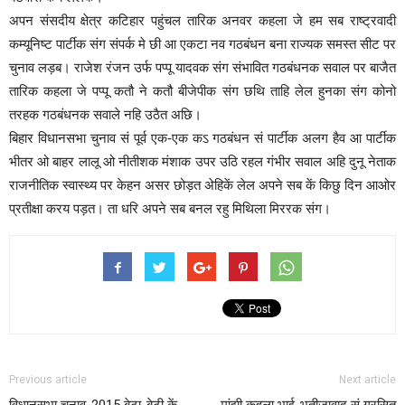
अपन संसदीय क्षेत्र कटिहार पहुंचल तारिक अनवर कहला जे हम सब राष्ट्रवादी
कम्यूनिष्ट पार्टीक संग संपर्क मे छी आ एकटा नव गठबंधन बना राज्यक समस्त सीट पर
चुनाव लड़ब। राजेश रंजन उर्फ पप्पू यादवक संग संभावित गठबंधनक सवाल पर बाजैत
तारिक कहला जे पप्पू कतौ ने कतौ बीजेपीक संग छथि ताहि लेल हुनका संग कोनो
तरहक गठबंधनक सवाले नहि उठैत अछि।
बिहार विधानसभा चुनाव सं पूर्व एक-एक कऽ गठबंधन सं पार्टीक अलग हैव आ पार्टीक
भीतर ओ बाहर लालू ओ नीतीशक मंशाक उपर उठि रहल गंभीर सवाल अहि दुनू नेताक
राजनीतिक स्वास्थ्य पर केहन असर छोड़त अेहिकें लेल अपने सब कें किछु दिन आओर
प्रतीक्षा करय पड़त। ता धरि अपने सब बनल रहु मिथिला मिररक संग।
Previous article
Next article