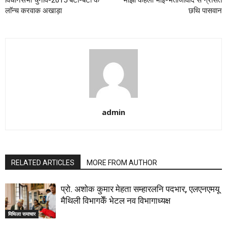
विधानसभा चुनाव-2015 बेटा-बेटी कें
मांझी कहला भाई-भतीजावाद सं ग्रसित
लाॅन्च करवाक अखाड़ा
छथि पासवान
admin
RELATED ARTICLES
MORE FROM AUTHOR
प्रो. अशोक कुमार मेहता सम्हारलनि पदभार, एलएनएमयू
मैथिली विभागकेँ भेटल नव विभागाध्यक्ष
मिथिला समाचार