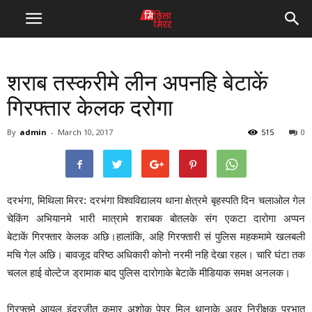
शराब तस्करीमे लीन अपनहि बेटाकें
गिरफ्तार केलक दरोगा
By
admin
-
March 10, 2017
515
0
दरभंगा, मिथिला मिरर: दरभंगा विश्वविद्यालय थाना क्षेत्रमे बृहस्पति दिन चलाओल गेल
चेकिंग अभियानमे भारी मात्रामे शराबक बोतलके संग एकटा दारोगा अप्पन
बेटाकें गिरफ्तार केलक अछि।हालांकि, अहि गिरफ्तारी सं पुलिस महकमामे खलबली
मचि गेल अछि। बावजूद वरिष्ठ अधिकारी कोनो नरमी नहि देखा रहल। चारि घंटा तक
चलल हाई वोल्टेज ड्रामाक बाद पुलिस दारोगाके बेटाकें मीडियाक समक्ष अनलक।
गिरफ्तमे आयल इंद्रजीत कुमार अशोक पेपर मिल थानाके अवर निरीक्षक प्रभात