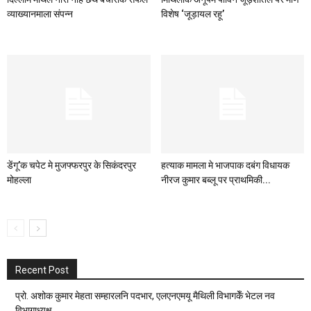
व्याख्यानमाला संपन्न
विशेष ‘जूड़ायल रहू’
डेंगू’क चपेट मे मुजफ्फरपुर के सिकंदरपुर
हत्याक मामला मे भाजपाक दबंग विधायक
मोहल्ला
नीरज कुमार बब्लू पर प्राथमिकी...
Recent Post
प्रो. अशोक कुमार मेहता सम्हारलनि पदभार, एलएनएमयू मैथिली विभागकेँ भेटल नव
विभागाध्यक्ष