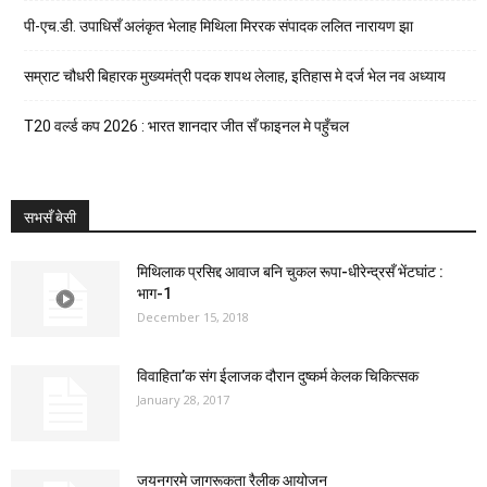
पी-एच.डी. उपाधिसँ अलंकृत भेलाह मिथिला मिररक संपादक ललित नारायण झा
सम्राट चौधरी बिहारक मुख्यमंत्री पदक शपथ लेलाह, इतिहास मे दर्ज भेल नव अध्याय
T20 वर्ल्ड कप 2026 : भारत शानदार जीत सँ फाइनल मे पहुँचल
सभसँ बेसी
मिथिलाक प्रसिद्द आवाज बनि चुकल रूपा-धीरेन्द्रसँ भेंटघांट :
भाग-1
December 15, 2018
विवाहिता’क संग ईलाजक दौरान दुष्कर्म केलक चिकित्सक
January 28, 2017
जयनगरमे जागरूकता रैलीक आयोजन