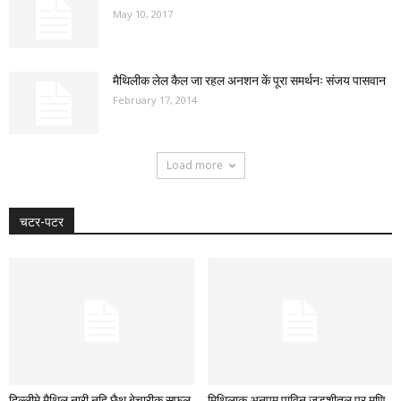
May 10, 2017
मैथिलीक लेल कैल जा रहल अनशन कें पूरा समर्थनः संजय पासवान
February 17, 2014
Load more
चटर-पटर
दिल्लीमे मैथिल नारी नहि छैथ बेचारीक सफल
मिथिलाक अनूपम पाविन जूड़शीतल पर मणि