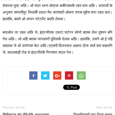
शंकरक पुत्र अछि। ओ सदर थाना क्षेत्रक कबीरचककें रहय वला अछि। अपराधी के
अनुसार समस्तीपुर जिलाकेँ एकटा पैघ कारोबारी ओकरा शराब मुहैया करा रहल छल।
हालांकि, बादमे ओ अप्पन स्टेटमेंट बदलि लेलक।
बताओल जा रहल अछि जे, इंद्रजीतक एकटा पार्टनर कोनो बातक लेल दुश्मन बनि
गेल अछि। ओ अहि बातक जानकारी पुलिसकें देलक अछि। हालांकि, उसने ओ ई नहि
कहलक जे ओ दारोगाक बेटा अछि।एएसपी दिलनवाज अहमद प्रेस वार्ता कय कहलनि
जे, कठलबाड़ी रोड सं इंद्रजीतकें गिरफ्तार कएल गेल।
Previous article
Next article
शिक्षिका’क संग बीईओकें अभद्रताक
जिलाधिकारी द्वारा जिला खनन