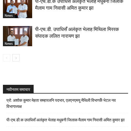
पी-एच.डी.क उपाधिसँ अलंकृत भेलाह मधुबनी जिलाक
मैलाम गाम निवासी अमित कुमार झा
News
पी-एच.डी. उपाधिसँ अलंकृत भेलाह मिथिला मिररक
संपादक ललित नारायण झा
News
नवीनतम समाचार
प्रो. अशोक कुमार मेहता सम्हारलनि पदभार, एलएनएमयू मैथिली विभागकेँ भेटल नव
विभागाध्यक्ष
पी-एच.डी.क उपाधिसँ अलंकृत भेलाह मधुबनी जिलाक मैलाम गाम निवासी अमित कुमार झा