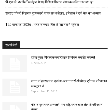
पी-एच.डी. उपाधिसँ अलंकृत भेलाह मिथिला मिररक संपादक ललित नारायण झा
सम्राट चौधरी बिहारक मुख्यमंत्री पदक शपथ लेलाह, इतिहास मे दर्ज भेल नव अध्याय
T20 वर्ल्ड कप 2026 : भारत शानदार जीत सँ फाइनल मे पहुँचल
सभसँ बेसी
दहेज मुक्त मिथिलाक स्मारिकाक विमोचन समारोह संपन्न!
June 8, 2014
पटना सं हमसफ़र त दरभंगा-जयनगर सं अंत्योदय ट्रेनक परिचालन
अकटूबर सं...
September 13, 2016
नीतीश कुमार प्रधानमंत्री संग बाढ़ि पर चर्चाक लेल दिल्ली रवाना
भेलाह