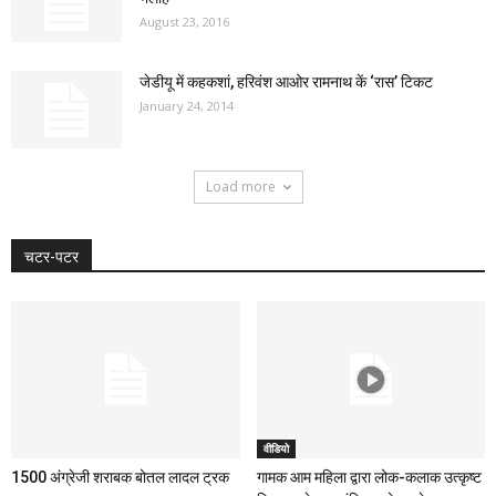
August 23, 2016
जेडीयू में कहकशां, हरिवंश आओर रामनाथ कें ‘रास’ टिकट
January 24, 2014
Load more
चटर-पटर
वीडियो
1500 अंग्रेजी शराबक बोतल लादल ट्रक
गामक आम महिला द्वारा लोक-कलाक उत्कृष्ट