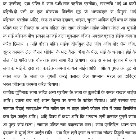
क प्रतीक), एक पंक्ति में सात पक्षी(सात ऋषिक प्रतीक), खररूचि भाई आ बाटी
बहिनी(दो पक्षी क एक दोसरक विपरीत मूंह जे भाग्यचक्र स विमुख भाई
बहिनक प्रतीक अछि), खड़ स बनल वृंदावन, भम्हरा, चुगला आदिक मूर्ति बना क सांझ
पडिते घर स निकल क अन्य महिला संग सामा खेलईत भाईक जीवन मंगल आ चुगली
क भाई बहिनक बीच झगड़ा लगावई वाला चुगलाक जीवन अवसादग्रसत होईक कामना
करैत छियाथ । अहि दौरान बहिन भाईक दीर्घायुक लेल जीब -जीब मोर भैया जीब,
सुंदर कायाक लेल जैसन धोबिया के पाट वैसन भैया के पीठ, भाई के धनवान होई के
लेल गीत गावैत एक दोसराक हाथ सामा दैत छियाथ। खड़ स बनल वृंदावन में आग
लगा क भाई के द्वारा रक्षा करईक कामना कायल जाईत अछि। ओतय चुगलाक जूट से
बनल बाल के जला क चुगली करई वलाक लेल अपमान भरल आ दारिद्र
भरल जीवनक कामना करैत छियाथ।
कार्तिक पूर्णिमाक सामा सहित अन्य प्रतिमा के सजा क कुलदेवी के समक्ष राखल जाईत
अछि। एकरा बाद भाई अपन ठेहुना पर सामा के फोडैत छियाथ। अहि रस्मक बाद
सामाक विदाई समदाओन गीत गावैत घर स बाहर कोनो जोतल खेत में जाक विसर्जित
कय देल जाईत अछि। अहि विषय में कथा अछि कि भगवान श्री कृष्णक पुत्री सामा
आ पुत्र सांब छला। सामाक पतिक नाम चक्रवाक छल। सामा प्रतिदिन अपन बाग
वृंदावन में घुमई लेल जाईत छलि। एक दिन श्री कृष्ण स सामाक नौकर डिहुली सामाक