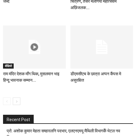
जब्द
चित्रण, तेसर मलंगिया महोत्सवमे
अछिंजलक...
वीडियो
राम मंदिर देशक माँग थिक, मुसलमान भाइ
डीएमसीएच के छात्रा अप्पन कैंपस मे
हिन्दू भावनाक सम्मान...
असुरक्षित
Recent Post
प्रो. अशोक कुमार मेहता सम्हारलनि पदभार, एलएनएमयू मैथिली विभागकेँ भेटल नव