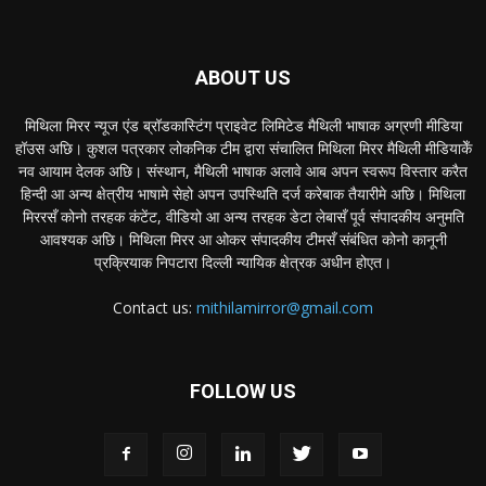
ABOUT US
मिथिला मिरर न्यूज एंड ब्रॉडकास्टिंग प्राइवेट लिमिटेड मैथिली भाषाक अग्रणी मीडिया
हॉउस अछि। कुशल पत्रकार लोकनिक टीम द्वारा संचालित मिथिला मिरर मैथिली मीडियाकेँ
नव आयाम देलक अछि। संस्थान, मैथिली भाषाक अलावे आब अपन स्वरूप विस्तार करैत
हिन्दी आ अन्य क्षेत्रीय भाषामे सेहो अपन उपस्थिति दर्ज करेबाक तैयारीमे अछि। मिथिला
मिररसँ कोनो तरहक कंटेंट, वीडियो आ अन्य तरहक डेटा लेबासँ पूर्व संपादकीय अनुमति
आवश्यक अछि। मिथिला मिरर आ ओकर संपादकीय टीमसँ संबंधित कोनो कानूनी
प्रक्रियाक निपटारा दिल्ली न्यायिक क्षेत्रक अधीन होएत।
Contact us:
mithilamirror@gmail.com
FOLLOW US