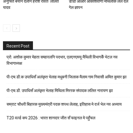
अनुचित बयान देलनि हरीश रावतः ललित
डीडी आओर आकाशवाणी मैथिलीक लेल देल
यादव
गेल ज्ञापन
Recent Post
प्रो. अशोक कुमार मेहता सम्हारलनि पदभार, एलएनएमयू मैथिली विभागकेँ भेटल नव
विभागाध्यक्ष
पी-एच.डी.क उपाधिसँ अलंकृत भेलाह मधुबनी जिलाक मैलाम गाम निवासी अमित कुमार झा
पी-एच.डी. उपाधिसँ अलंकृत भेलाह मिथिला मिररक संपादक ललित नारायण झा
सम्राट चौधरी बिहारक मुख्यमंत्री पदक शपथ लेलाह, इतिहास मे दर्ज भेल नव अध्याय
T20 वर्ल्ड कप 2026 : भारत शानदार जीत सँ फाइनल मे पहुँचल