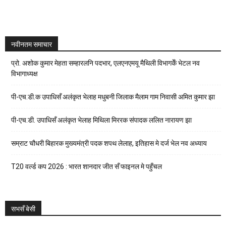
नवीनतम समाचार
प्रो. अशोक कुमार मेहता सम्हारलनि पदभार, एलएनएमयू मैथिली विभागकेँ भेटल नव
विभागाध्यक्ष
पी-एच.डी.क उपाधिसँ अलंकृत भेलाह मधुबनी जिलाक मैलाम गाम निवासी अमित कुमार झा
पी-एच.डी. उपाधिसँ अलंकृत भेलाह मिथिला मिररक संपादक ललित नारायण झा
सम्राट चौधरी बिहारक मुख्यमंत्री पदक शपथ लेलाह, इतिहास मे दर्ज भेल नव अध्याय
T20 वर्ल्ड कप 2026 : भारत शानदार जीत सँ फाइनल मे पहुँचल
सभसँ बेसी