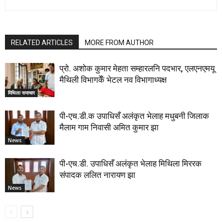
RELATED ARTICLES
MORE FROM AUTHOR
प्रो. अशोक कुमार मेहता सम्हारलनि पदभार, एलएनएमयू
मैथिली विभागकेँ भेटल नव विभागाध्यक्ष
मिथिला समाचार
पी-एच.डी.क उपाधिसँ अलंकृत भेलाह मधुबनी जिलाक
मैलाम गाम निवासी अमित कुमार झा
News
पी-एच.डी. उपाधिसँ अलंकृत भेलाह मिथिला मिररक
संपादक ललित नारायण झा
News