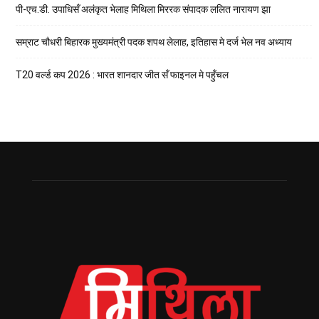
पी-एच.डी. उपाधिसँ अलंकृत भेलाह मिथिला मिररक संपादक ललित नारायण झा
सम्राट चौधरी बिहारक मुख्यमंत्री पदक शपथ लेलाह, इतिहास मे दर्ज भेल नव अध्याय
T20 वर्ल्ड कप 2026 : भारत शानदार जीत सँ फाइनल मे पहुँचल