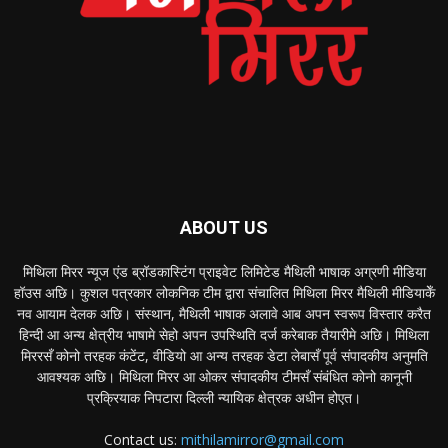
ABOUT US
मिथिला मिरर न्यूज एंड ब्रॉडकास्टिंग प्राइवेट लिमिटेड मैथिली भाषाक अग्रणी मीडिया
हॉउस अछि। कुशल पत्रकार लोकनिक टीम द्वारा संचालित मिथिला मिरर मैथिली मीडियाकेँ
नव आयाम देलक अछि। संस्थान, मैथिली भाषाक अलावे आब अपन स्वरूप विस्तार करैत
हिन्दी आ अन्य क्षेत्रीय भाषामे सेहो अपन उपस्थिति दर्ज करेबाक तैयारीमे अछि। मिथिला
मिररसँ कोनो तरहक कंटेंट, वीडियो आ अन्य तरहक डेटा लेबासँ पूर्व संपादकीय अनुमति
आवश्यक अछि। मिथिला मिरर आ ओकर संपादकीय टीमसँ संबंधित कोनो कानूनी
प्रक्रियाक निपटारा दिल्ली न्यायिक क्षेत्रक अधीन होएत।
Contact us:
mithilamirror@gmail.com