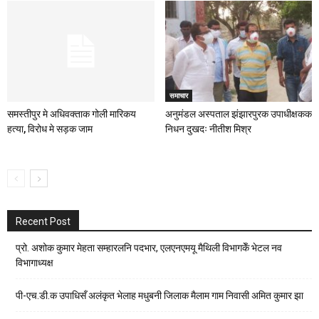
समाचार
समस्तीपुर मे अधिवक्ताक गोली मारिकय
अनुमंडल अस्पताल झंझारपुरक उपाधीक्षकक
हत्या, विरोध मे सड़क जाम
निधन दुखदः नीतीश मिश्र
Recent Post
प्रो. अशोक कुमार मेहता सम्हारलनि पदभार, एलएनएमयू मैथिली विभागकेँ भेटल नव
विभागाध्यक्ष
पी-एच.डी.क उपाधिसँ अलंकृत भेलाह मधुबनी जिलाक मैलाम गाम निवासी अमित कुमार झा