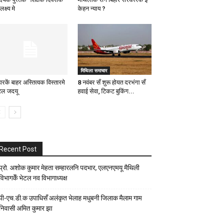
क्ष्य मे
केहन न्याय ?
मिथिला समाचार
ारकें बाहर अस्तित्वक विस्तारमे
8 नवंबर सँ शुरू होयत दरभंगा सँ
टल जदयू
हवाई सेवा, टिकट बुकिंग...
Recent Post
प्रो. अशोक कुमार मेहता सम्हारलनि पदभार, एलएनएमयू मैथिली
विभागकेँ भेटल नव विभागाध्यक्ष
पी-एच.डी.क उपाधिसँ अलंकृत भेलाह मधुबनी जिलाक मैलाम गाम
निवासी अमित कुमार झा