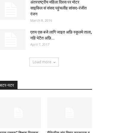
अंतरराष्ट्रीय महिला दिवस पर मोटर
साइकिल सं संसद पहुंचलीह सांसद-रंजीत
रंजन
March 8, 2016
एतय एक बजे लागि जाइत अछि स्कूलमे ताला,
नहि भेटैत अछि...
April 7, 2017
Load more
चटर-पटर
ृदयक पुस्तक” शिक्षक दिवसक
मैथिलीक संग बिहार सरकारक इ