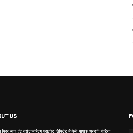
OUT US
F
 मिरर न्यूज एंड ब्रॉडकास्टिंग प्राइवेट लिमिटेड मैथिली भाषाक अग्रणी मीडिया