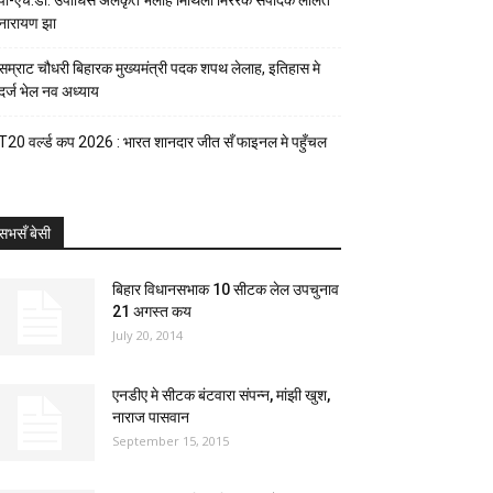
पी-एच.डी. उपाधिसँ अलंकृत भेलाह मिथिला मिररक संपादक ललित
नारायण झा
सम्राट चौधरी बिहारक मुख्यमंत्री पदक शपथ लेलाह, इतिहास मे
दर्ज भेल नव अध्याय
T20 वर्ल्ड कप 2026 : भारत शानदार जीत सँ फाइनल मे पहुँचल
सभसँ बेसी
बिहार विधानसभाक 10 सीटक लेल उपचुनाव
21 अगस्त कय
July 20, 2014
एनडीए मे सीटक बंटवारा संपन्न, मांझी खुश,
नाराज पासवान
September 15, 2015