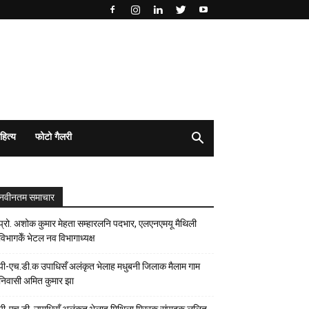
हित्य
फोटो गैलरी
नवीनतम समाचार
प्रो. अशोक कुमार मेहता सम्हारलनि पदभार, एलएनएमयू मैथिली
विभागकेँ भेटल नव विभागाध्यक्ष
पी-एच.डी.क उपाधिसँ अलंकृत भेलाह मधुबनी जिलाक मैलाम गाम
निवासी अमित कुमार झा