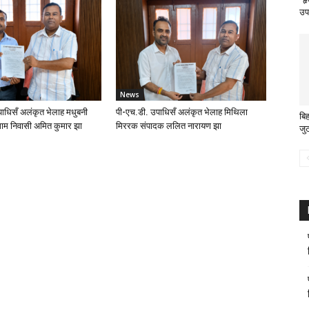
उपल
News
ाधिसँ अलंकृत भेलाह मधुबनी
पी-एच.डी. उपाधिसँ अलंकृत भेलाह मिथिला
बिह
ाम निवासी अमित कुमार झा
मिररक संपादक ललित नारायण झा
जु