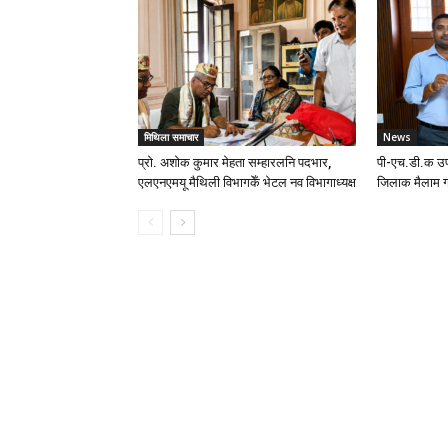
मिथिला समाचार
News
प्रो. अशोक कुमार मेहता सम्हारलनि पदभार,
पी-एच.डी.क उप
एलएनएमयू मैथिली विभागकेँ भेटल नव विभागाध्यक्ष
जिलाक मैलाम ग