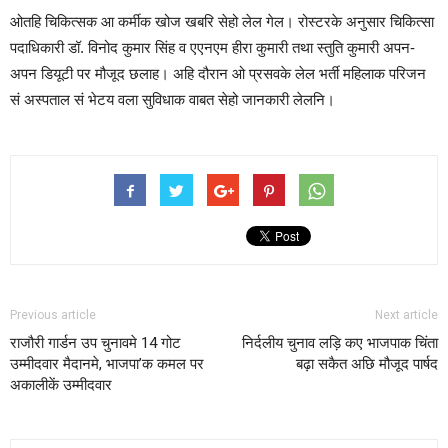
ओतहि चिकित्सक आ कर्मीक खोज खबरि सेहो लेल गेल। रोस्टरके अनुसार चिकित्सा
पदाधिकारी डॉ. विनोद कुमार सिंह व एएनएम हीरा कुमारी तथा स्तुति कुमारी अपन-
अपन डियूटी पर मौजूद छलाह। अहि दौरान ओ प्रसवके लेल भर्ती महिलाक परिजन
सं अस्पताल सं भेटय वला सुविधाक वाबत सेहो जानकारी लेलनि।
Previous article
Next article
राजौरी गार्डन उप चुनावमे 14 गोट
निर्दलीय चुनाव लड़ि कए भाजपाक चिंता
उम्मीदवार मैदानमे, भाजपा’क कमल पर
बढ़ा सकैत अछि मौजूद पार्षद
अकालीकें उम्मीदवार