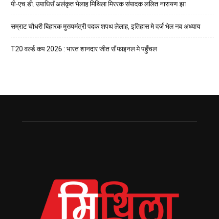
पी-एच.डी. उपाधिसँ अलंकृत भेलाह मिथिला मिररक संपादक ललित नारायण झा
सम्राट चौधरी बिहारक मुख्यमंत्री पदक शपथ लेलाह, इतिहास मे दर्ज भेल नव अध्याय
T20 वर्ल्ड कप 2026 : भारत शानदार जीत सँ फाइनल मे पहुँचल