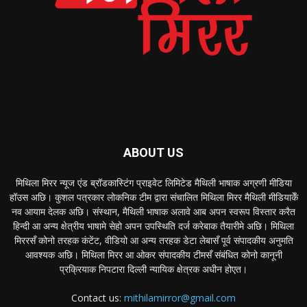
ABOUT US
मिथिला मिरर न्यूज एंड ब्रॉडकास्टिंग प्राइवेट लिमिटेड मैथिली भाषाक अग्रणी मीडिया
हॉउस अछि। कुशल पत्रकार लोकनिक टीम द्वारा संचालित मिथिला मिरर मैथिली मीडियाकेँ
नव आयाम देलक अछि। संस्थान, मैथिली भाषाक अलावे आब अपन स्वरूप विस्तार करैत
हिन्दी आ अन्य क्षेत्रीय भाषामे सेहो अपन उपस्थिति दर्ज करेबाक तैयारीमे अछि। मिथिला
मिररसँ कोनो तरहक कंटेंट, वीडियो आ अन्य तरहक डेटा लेबासँ पूर्व संपादकीय अनुमति
आवश्यक अछि। मिथिला मिरर आ ओकर संपादकीय टीमसँ संबंधित कोनो कानूनी
प्रक्रियाक निपटारा दिल्ली न्यायिक क्षेत्रक अधीन होएत।
Contact us:
mithilamirror@gmail.com