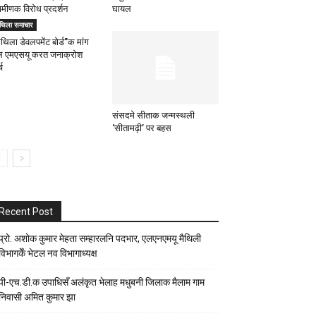
रामीणक विरोध प्रदर्शन
घायल
िथिला समाचार
थिला डेवलपमेंट बोर्ड”क मांग
ल एमएसयू करत जनाक्रोश
्च
संसदमे सीताक जन्मस्थली
‘सीतामढ़ी’ पर बहस
Recent Post
प्रो. अशोक कुमार मेहता सम्हारलनि पदभार, एलएनएमयू मैथिली
विभागकेँ भेटल नव विभागाध्यक्ष
पी-एच.डी.क उपाधिसँ अलंकृत भेलाह मधुबनी जिलाक मैलाम गाम
निवासी अमित कुमार झा