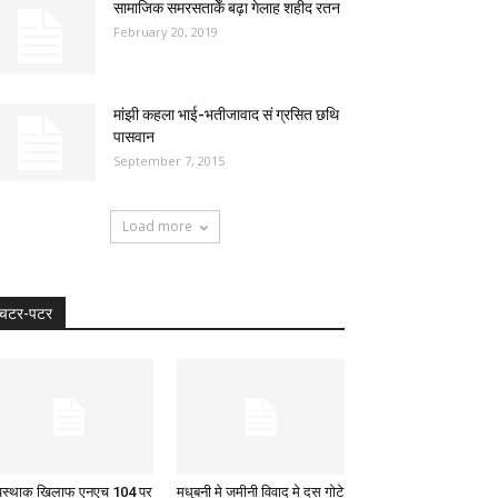
सामाजिक समरसताकेँ बढ़ा गेलाह शहीद रतन
February 20, 2019
मांझी कहला भाई-भतीजावाद सं ग्रसित छथि
पासवान
September 7, 2015
Load more
चटर-पटर
यवस्थाक खिलाफ एनएच 104 पर
मधुबनी मे जमीनी विवाद मे दस गोटे