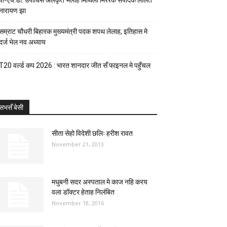
पी-एच.डी. उपाधिसँ अलंकृत भेलाह मिथिला मिररक संपादक ललित
नारायण झा
सम्राट चौधरी बिहारक मुख्यमंत्री पदक शपथ लेलाह, इतिहास मे
दर्ज भेल नव अध्याय
T20 वर्ल्ड कप 2026 : भारत शानदार जीत सँ फाइनल मे पहुँचल
सभसँ बेसी
सीता सेहो विदेशी छलिः हरीश रावत
November 21, 2013
मधुबनी सदर अस्पताल मे काज नहि करय
वला डॉक्टर हेताह निलंबित
November 18, 2016