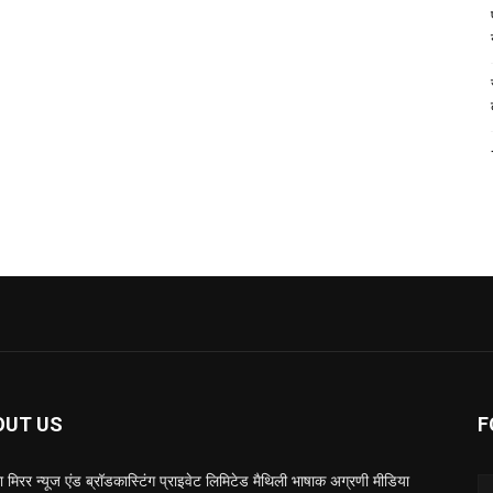
OUT US
F
 मिरर न्यूज एंड ब्रॉडकास्टिंग प्राइवेट लिमिटेड मैथिली भाषाक अग्रणी मीडिया