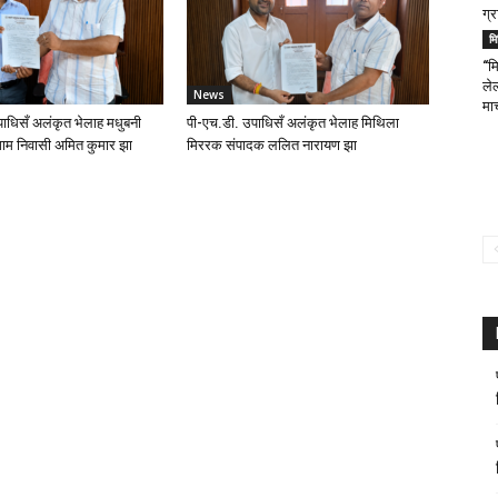
ग्
म
“मि
ले
News
मार
ाधिसँ अलंकृत भेलाह मधुबनी
पी-एच.डी. उपाधिसँ अलंकृत भेलाह मिथिला
ाम निवासी अमित कुमार झा
मिररक संपादक ललित नारायण झा