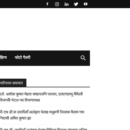
हित्य
फोटो गैलरी
नवीनतम समाचार
प्रो. अशोक कुमार मेहता सम्हारलनि पदभार, एलएनएमयू मैथिली
विभागकेँ भेटल नव विभागाध्यक्ष
पी-एच.डी.क उपाधिसँ अलंकृत भेलाह मधुबनी जिलाक मैलाम गाम
निवासी अमित कुमार झा