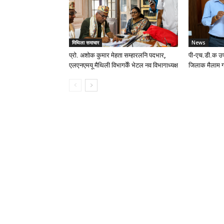
मिथिला समाचार
News
प्रो. अशोक कुमार मेहता सम्हारलनि पदभार,
पी-एच.डी.क उप
एलएनएमयू मैथिली विभागकेँ भेटल नव विभागाध्यक्ष
जिलाक मैलाम ग