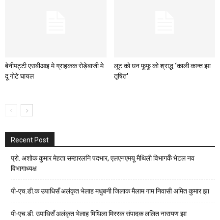
बेनीपट्टी एसबीआइ मे ग्राहकक रोड़ेबाजी मे
लूट को धन फूफू को श्राद्ध ‘काली कान्त झा
दू गोटे घायल
तृषित’
Recent Post
प्रो. अशोक कुमार मेहता सम्हारलनि पदभार, एलएनएमयू मैथिली विभागकेँ भेटल नव
विभागाध्यक्ष
पी-एच.डी.क उपाधिसँ अलंकृत भेलाह मधुबनी जिलाक मैलाम गाम निवासी अमित कुमार झा
पी-एच.डी. उपाधिसँ अलंकृत भेलाह मिथिला मिररक संपादक ललित नारायण झा