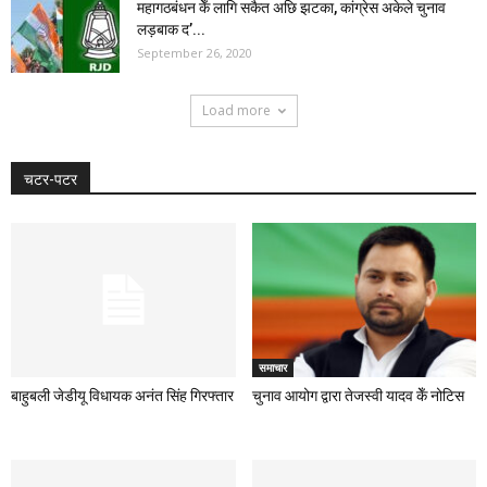
महागठबंधन केँ लागि सकैत अछि झटका, कांग्रेस अकेले चुनाव
लड़बाक द’...
September 26, 2020
Load more
चटर-पटर
समाचार
बाहुबली जेडीयू विधायक अनंत सिंह गिरफ्तार
चुनाव आयोग द्वारा तेजस्वी यादव केँ नोटिस