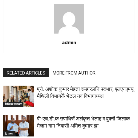
admin
RELATED ARTICLES
MORE FROM AUTHOR
प्रो. अशोक कुमार मेहता सम्हारलनि पदभार, एलएनएमयू
मैथिली विभागकेँ भेटल नव विभागाध्यक्ष
मिथिला समाचार
पी-एच.डी.क उपाधिसँ अलंकृत भेलाह मधुबनी जिलाक
मैलाम गाम निवासी अमित कुमार झा
News