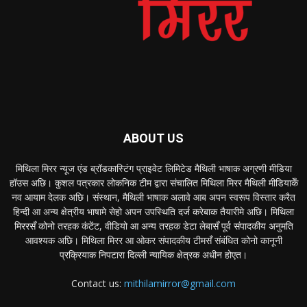
ABOUT US
मिथिला मिरर न्यूज एंड ब्रॉडकास्टिंग प्राइवेट लिमिटेड मैथिली भाषाक अग्रणी मीडिया
हॉउस अछि। कुशल पत्रकार लोकनिक टीम द्वारा संचालित मिथिला मिरर मैथिली मीडियाकेँ
नव आयाम देलक अछि। संस्थान, मैथिली भाषाक अलावे आब अपन स्वरूप विस्तार करैत
हिन्दी आ अन्य क्षेत्रीय भाषामे सेहो अपन उपस्थिति दर्ज करेबाक तैयारीमे अछि। मिथिला
मिररसँ कोनो तरहक कंटेंट, वीडियो आ अन्य तरहक डेटा लेबासँ पूर्व संपादकीय अनुमति
आवश्यक अछि। मिथिला मिरर आ ओकर संपादकीय टीमसँ संबंधित कोनो कानूनी
प्रक्रियाक निपटारा दिल्ली न्यायिक क्षेत्रक अधीन होएत।
Contact us:
mithilamirror@gmail.com