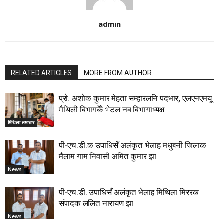
admin
RELATED ARTICLES
MORE FROM AUTHOR
प्रो. अशोक कुमार मेहता सम्हारलनि पदभार, एलएनएमयू
मैथिली विभागकेँ भेटल नव विभागाध्यक्ष
मिथिला समाचार
पी-एच.डी.क उपाधिसँ अलंकृत भेलाह मधुबनी जिलाक
मैलाम गाम निवासी अमित कुमार झा
News
पी-एच.डी. उपाधिसँ अलंकृत भेलाह मिथिला मिररक
संपादक ललित नारायण झा
News