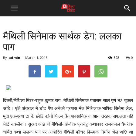
मैथिली सिनेमाक सार्थक डेग: ललका
पाग
By
admin
-
March 1, 2015
898
0
दिल्ली,मिथिला मिरर-राहुल कुमार रायः मैथिली सिनेमाक पचासम साल पूर्ण भऽ चुकल
अछि। एहि अंतराल मे छोट पैघ अनेको प्रयास भेल मिथिलाक भाषिक सिनेमा लेल,
मुदा एक-आध टा कें छोडि़ कोनो फिल्म कें व्यावसायिक वा आन तरहक सफलता नहि
भेटि सकलैक। सुखद अछि जे मैथिली- हिन्दीक प्रसिद्ध कथाकार राजकमल चैधरीक
चर्चित कथा ललका पाग पर आधारित मैथिली फीचर फिल्मक निर्माण भेल अछि आ