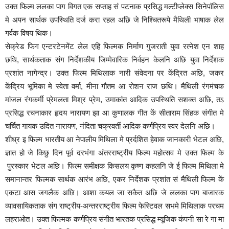
उक्त फिल्म ललका पाग विगत एक सप्ताह सं पटनाक प्रसिद्ध मल्टीप्लेक्स सिनेपाॅलिस
मे अपन सार्थक उपस्थिति दर्ज करा रहल अछि जे निश्चितरूपे मैथिली भाषाक लेल
गर्वक विषय थिक।
सेक्रेड फिग एन्टरटेनमेंट लेल एहि फिल्मक निर्माण गुजराती युवा रत्नेश एन शाह
छथि, सार्थकताक संग निर्देशकीय जिम्मेवारिक निर्वहन केलनि अछि युवा निर्देशक
प्रशांत नागेन्द्र। उक्त फिल्म मिथिलाक नारी संवेदना पर केंद्रित अछि, जकर
केंद्रिय भूमिका मे स्वेता वर्मा, मीना गौतम आ रोशन राज छथि। मैथिली रंगमंचक
मांजल रंगकर्मी प्रेमलता मिश्र प्रेम, उमाकांत आदिक उपस्थिति सशक्त अछि, तऽ
प्रसिद्ध रचनाकार हृदय नारायण झा आ कुणालक गीत कें सीताराम सिंहक संगीत मे
चर्चित गायक उदित नारायण, नंदिता चक्रवर्ती आदिक कर्णप्रिय स्वर देलनि अछि।
शीध्र इ फिल्म भारतीय आ नेपालीय मिथिला मे प्रर्दशित हेवाक जानकारी भेटल अछि,
ज्ञात हो जे किछु दिन पूर्व दरभंगा अंतरराष्ट्रीय फिल्म महोत्सव मे उक्त फिल्म के
पुरस्कार भेटल अछि। फिल्म समीक्षक किसलय कृष्ण कहलनि जे ई फिल्म मिथिला मे
समानान्तर फिल्मक सार्थक आरंभ अछि, एकर निर्देशक प्रशांत सं मैथिली फिल्म कें
एकटा आस जगलैक अछि। आशा कयल जा सकैत अछि जे ललका पाग बाजारक
व्यावसायिकताक संग राष्ट्रीय-अन्तरराष्ट्रीय फिल्म फेस्टिवल सभमे मिथिलाक परचम
लहराओत। उक्त फिल्मक कर्णप्रिय संगीत भारतक प्रसिद्ध म्यूजिक कंपनी सा रे गा मा