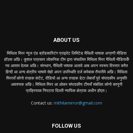
ABOUT US
मिथिला मिरर न्यूज एंड ब्रॉडकास्टिंग प्राइवेट लिमिटेड मैथिली भाषाक अग्रणी मीडिया
हॉउस अछि। कुशल पत्रकार लोकनिक टीम द्वारा संचालित मिथिला मिरर मैथिली मीडियाकेँ
नव आयाम देलक अछि। संस्थान, मैथिली भाषाक अलावे आब अपन स्वरूप विस्तार करैत
हिन्दी आ अन्य क्षेत्रीय भाषामे सेहो अपन उपस्थिति दर्ज करेबाक तैयारीमे अछि। मिथिला
मिररसँ कोनो तरहक कंटेंट, वीडियो आ अन्य तरहक डेटा लेबासँ पूर्व संपादकीय अनुमति
आवश्यक अछि। मिथिला मिरर आ ओकर संपादकीय टीमसँ संबंधित कोनो कानूनी
प्रक्रियाक निपटारा दिल्ली न्यायिक क्षेत्रक अधीन होएत।
Contact us:
mithilamirror@gmail.com
FOLLOW US