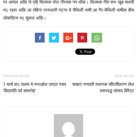
पर आयल अछि जे एहि फिल्मक लेल गौरवक गप थीक। फिल्मक गीत सभ खूब चलती
भऽ रहल अछि आ तहिना राजधानी पटना मे मैथिली भाषी आ गैर-मैथिली भाषीक बीच
लोकप्रिय भऽ चुकल अछि।
Previous article
Next article
1 मार्च कऽ पालम मे मनाओल जाएत नवम्
सखरा भगवती स्थानक सौंदर्यीकरण लेल
‘विद्यापति पर्व समारोह’
वचनवद्ध सांसद बिरेंद्र