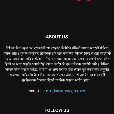
ABOUT US
मिथिला मिरर न्यूज एंड ब्रॉडकास्टिंग प्राइवेट लिमिटेड मैथिली भाषाक अग्रणी मीडिया
हॉउस अछि। कुशल पत्रकार लोकनिक टीम द्वारा संचालित मिथिला मिरर मैथिली मीडियाकेँ
नव आयाम देलक अछि। संस्थान, मैथिली भाषाक अलावे आब अपन स्वरूप विस्तार करैत
हिन्दी आ अन्य क्षेत्रीय भाषामे सेहो अपन उपस्थिति दर्ज करेबाक तैयारीमे अछि। मिथिला
मिररसँ कोनो तरहक कंटेंट, वीडियो आ अन्य तरहक डेटा लेबासँ पूर्व संपादकीय अनुमति
आवश्यक अछि। मिथिला मिरर आ ओकर संपादकीय टीमसँ संबंधित कोनो कानूनी
प्रक्रियाक निपटारा दिल्ली न्यायिक क्षेत्रक अधीन होएत।
Contact us:
mithilamirror@gmail.com
FOLLOW US