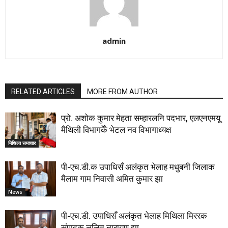
admin
RELATED ARTICLES
MORE FROM AUTHOR
प्रो. अशोक कुमार मेहता सम्हारलनि पदभार, एलएनएमयू
मैथिली विभागकेँ भेटल नव विभागाध्यक्ष
मिथिला समाचार
पी-एच.डी.क उपाधिसँ अलंकृत भेलाह मधुबनी जिलाक
मैलाम गाम निवासी अमित कुमार झा
News
पी-एच.डी. उपाधिसँ अलंकृत भेलाह मिथिला मिररक
संपादक ललित नारायण झा