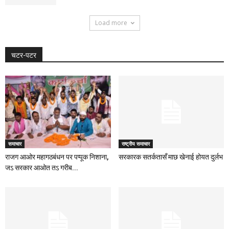
Load more
चटर-पटर
समाचार
राष्ट्रीय समाचार
राजग आओर महागठबंधन पर पप्पूक निशाना,
सरकारक सतर्कतासँ माछ खेनाई होयत दुर्लभ
जऽ सरकार आओत तऽ गरीब...