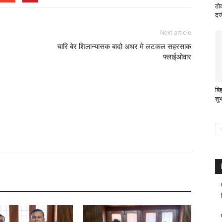
ठो
दर्
Next article
चारि बेर शिलान्यासक बादो अधर मे लटकल सहरसाक
फ्लाईओवार
बि
शु