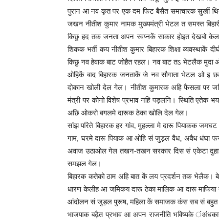
पुरान आ नव कृत पर एक दम फिट बैसैत समाचारक सुर्खी थ
जखन नीतीश कुमार नामक मुख्यमंत्री भेटल त समस्त बि
किछु हद तक जनता अपन स्वप्नकें साकार होइत देखबो केलक। 
शिकक भर्ती कय नीतीश कुमार बिहारक शिक्षा व्यवस्थाकें दी
किछु नव हेवाक बाट जोहैत रहल। नव बाट तऽ भेटलैक मुदा 
ओहिकें बाद बिहारक जनताकें जे नव सौगाता भेटल ओ इ 
दोकान खोली देल गेल। नीतीश कुमारक अहि फैसला पर जम
मंत्री पर कोनो विशेष प्रभाव नहि पड़लनि। स्थिति एतेक
अछि ओकरो बगलमे दारूक ठेका खोलि देल गेल।
सांझ परिते बिहारक हर गांव, मुहल्ला मे दारू पियाकक जम
गाम, घरमे दारू पियाक आ ओहि सं जुड़ल वैध, अवैध धंघा
अवाज उठाओल गेल तखन-तखन सरकार दिस सं एकेटा दुहाई द
समझल गेल।
बिहारक कतेको ठाम अहि बात कें लय प्रदर्शन तक भेलैक। 
धारण केलीह आ जमिकय दारू ठेका मालिक आ दारू माफिया
आंदोलन सं जुड़ल पुरूष, महिला कें समाजक कंस सब सं बहुत
भाजपाक बढ़ैत प्रभाव आ अपन राजनीति भविष्यके ंअंधकार