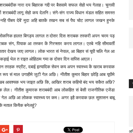
शराबबंदीक नारा दय बिहारक गद्दी पर बैसवामे सफल सेहो भय गेलाह। चुनावी
्ण शराबबंदी लागू सेहो कय देलनि। संगे-संग राज्य विधान मंडल सहित समस्त
हि पीबय देबै’ मुदा अहि बातकें तखन सब सं पैघ चोट लागल जखन हुनके
ाक लोकनिक हालत बिगड़य लागल त दोसर दिस शराबक तस्करी अपन चरम पड़
शराबक संग, पियाक आ तस्कर कें गिरफ्तार करय लागल। एतबे नहि सीमावर्ती
ातार देखय जाए लागल। लोक भारत सं नेपाल, आ बिहार सं यूपी चलि गेल आ
 पर कड़ाई भेल त राइत ओहिठाम गमा क दोसर दिन वापिस आएल।
 तरहक स्प्रीट, दबाई इत्यादिक सेवन कय अपन स्वास्थ्य कें खराब करवाक
ूप सं माल उगाहीमे जुटी गेल अछि। नीतीश कुमार बिहार छोड़ि आब यूपीमे
ाम राखब आवश्यक भय जाइत अछि कि, आखिर शराब कहियो बंद भय सकैत अछि?
ेल। नीतीश कुमारक शराबबंदी आब लोकहित सं बेसी राजनीतिक एजेंडा
 देल गेल अछि आ लोकक स्वास्थ्य पर कम। अगर इहै करवाक छल सुशासन बाबू
ें मताल कियैक बनेलहूं?
अनि