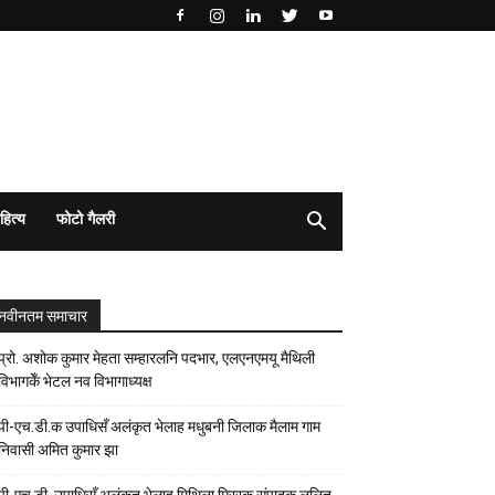
हित्य
फोटो गैलरी
नवीनतम समाचार
प्रो. अशोक कुमार मेहता सम्हारलनि पदभार, एलएनएमयू मैथिली
विभागकेँ भेटल नव विभागाध्यक्ष
पी-एच.डी.क उपाधिसँ अलंकृत भेलाह मधुबनी जिलाक मैलाम गाम
निवासी अमित कुमार झा