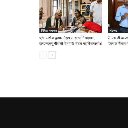
मिथिला समाचार
News
प्रो. अशोक कुमार मेहता सम्हारलनि पदभार,
पी-एच.डी.क उप
एलएनएमयू मैथिली विभागकेँ भेटल नव विभागाध्यक्ष
जिलाक मैलाम ग