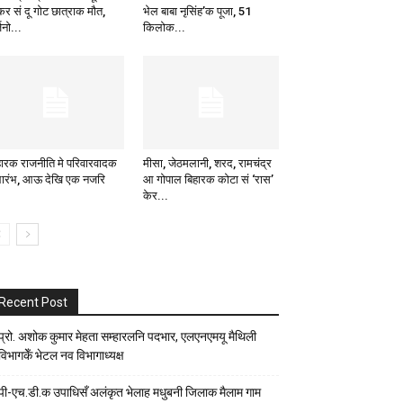
कर सं दू गोट छात्राक मौत,
भेल बाबा नृसिंह’क पूजा, 51
जनो...
किलोक...
हारक राजनीति मे परिवारवादक
मीसा, जेठमलानी, शरद, रामचंद्र
भारंभ, आऊ देखि एक नजरि
आ गोपाल बिहारक कोटा सं ‘रास’
केर...
Recent Post
प्रो. अशोक कुमार मेहता सम्हारलनि पदभार, एलएनएमयू मैथिली
विभागकेँ भेटल नव विभागाध्यक्ष
पी-एच.डी.क उपाधिसँ अलंकृत भेलाह मधुबनी जिलाक मैलाम गाम