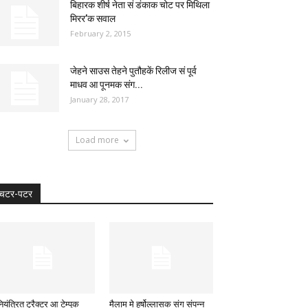
बिहारक शीर्ष नेता सं डंकाक चोट पर मिथिला
मिरर’क सवाल
February 2, 2015
जेहने साउस तेहने पुतौहकें रिलीज सं पूर्व
माधव आ पूनमक संग...
January 28, 2017
Load more
चटर-पटर
यंत्रित ट्रैक्टर आ टेम्पूक
मैलाम मे हर्षोल्लासक संग संपन्न