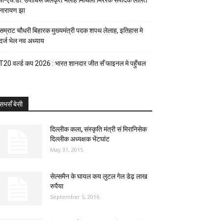
पी-एच.डी. उपाधिसँ अलंकृत भेलाह मिथिला मिररक संपादक ललित
नारायण झा
सम्राट चौधरी बिहारक मुख्यमंत्री पदक शपथ लेलाह, इतिहास मे
दर्ज भेल नव अध्याय
T20 वर्ल्ड कप 2026 : भारत शानदार जीत सँ फाइनल मे पहुँचल
सभसँ बेसी
दिल्लीक कला, संस्कृति मंत्री सं मिरानिसेक
दिल्लीक अध्यक्षक भेंटघांट
May 31, 2015
सेल्समैन के घायल कय लुटल गेल डेढ़ लाख
रुपैया
September 5, 2016