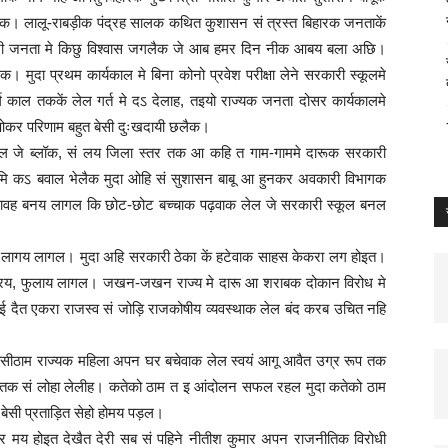
िक। लालू-राबड़ीक पंद्रह सालक कथित कुशासन सं त्रस्त बिहारक जनताकें
हारी जनता मे किछु विश्वास जगलैक जे आब हमर दिन नीक आबय बला अछि।
मुदा प्रथम कार्यकाल मे बिना कोनो प्रवेश परीक्षा लेने सरकारी स्कूलमे
र्घ काल तककें लेल गर्त मे दऽ देलाह, तइयो राज्यक जनता दोसर कार्यकालमे
ओकर परिणाम बहुत बेसी दुःखदायी छलैक।
छल जे ब्लॉक, सं लय जिला स्तर तक आ कहि त गाम-गाममे दारूक सरकारी
ि कऽ बवाल भेलैक मुदा ओहि सं सुशासन बाबू आ हुनकर अवकारी विभागक
 भयावह बनय लागल कि छोट-छोट बच्चाक पढ़वाक लेल जे सरकारी स्कूल बनल
घट लागय लागल। मुदा अहि सरकारी ठेका कें हटेवाक साहस केकरा लग होइत।
 फरय, फुलाय लागल। जखन-जखन राज्य मे दारू आ शराबक दोकान विरोध मे
ैत एकरा राजस्व सं जोड़ि राजकोषीय व्यवस्थाक लेल बंद करब उचित नहि
बेसीठाम राज्यक महिला अपन घर बचेवाक लेल स्वयं आगू आवैत उग्र रूप तक
 तक सं लोहा लेलीह। कतेको ठाम त इ आंदोलन सफल रहल मुदा कतेको ठाम
 बेसी प्रताड़ित सेहो होमय पड़ल।
 मय होइत देखैत देरी सब सं पहिने नीतीश कुमार अपन राजनीतिक विरोधी