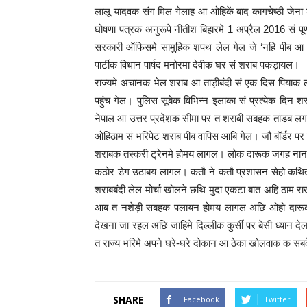
लालू यादवक संग मिल गेलाह आ ओहिकें बाद कागचेष्ठी जेना 
घोषणा पत्रक अनुरूपे नीतीश बिहारमे 1 अप्रैल 2016 सं पूर
सरकारी ऑफिसमे सामुहिक शपथ लेल गेल जे ‘नहि पीब आ न
पार्टीक विधान पार्षद मनोरमा देवीक घर सं शराब पकड़ायल।
राज्यमे अचानक भेल शराब आ ताड़ीबंदी सं एक दिस पिय
पहुंच गेल। पुलिस सूबेक विभिन्न इलाका सं प्रत्येक दिन 
नेपाल आ उत्तर प्रदेशक सीमा पर त शराबी सबहक तांडब लग
ओहिठाम सं भरिपेट शराब पीब वापिस आबि गेल। जौं बॉर्डर
शराबक तस्करी ट्रेनमे होमय लागल। लोक दारूक जगह नानान
कठोर डेग उठाबय लागल। कतौ ने कतौ प्रशासन सेहो कथित र
शराबबंदी लेल मोर्चा खोलने छथि मुदा एकटा बात अहि ठ
आब त नशेड़ी सबहक पलायन होमय लागल अछि ओहो दारूक ल
देखना जा रहल अछि जाहिमे दिल्लीक कुर्सी पर बेसी ध्यान
त राज्य भरिमे अपने घरे-घरे दोकान आ ठेका खोलवाक क सबक
SHARE
Facebook
Twitter