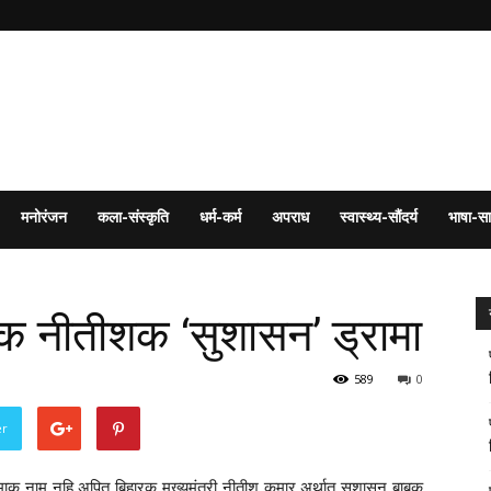
मनोरंजन
कला-संस्कृति
धर्म-कर्म
अपराध
स्वास्थ्य-सौंदर्य
भाषा-सा
ाक नीतीशक ‘सुशासन’ ड्रामा
589
0
er
ाक नाम नहि अपितु बिहारक मुख्यमंत्री नीतीश कुमार अर्थात सुशासन बाबूक