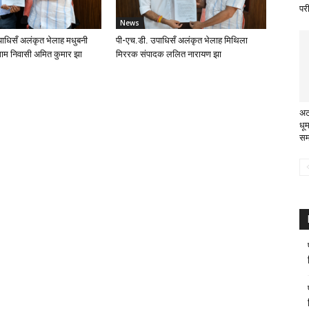
परी
News
ाधिसँ अलंकृत भेलाह मधुबनी
पी-एच.डी. उपाधिसँ अलंकृत भेलाह मिथिला
ाम निवासी अमित कुमार झा
मिररक संपादक ललित नारायण झा
अट
धू
सम