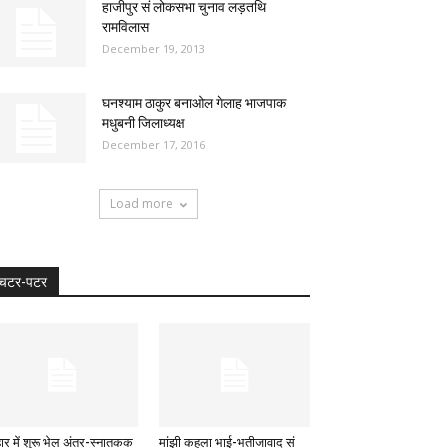
हाजीपुर सं लोकसभा चुनाव लड़तथि
रामविलास
December 19, 2013
घनश्याम ठाकुर बनाओल गेलाह भाजपाक
मधुबनी जिलाध्यक्ष
December 17, 2016
Load more
चटर-पटर
हार में शुरू भेल अंतर-स्नातकक
मांझी कहला भाई-भतीजावाद सं