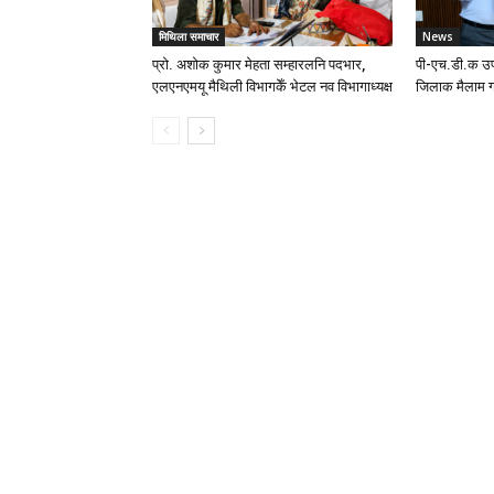
मिथिला समाचार
News
प्रो. अशोक कुमार मेहता सम्हारलनि पदभार,
पी-एच.डी.क उप
एलएनएमयू मैथिली विभागकेँ भेटल नव विभागाध्यक्ष
जिलाक मैलाम ग