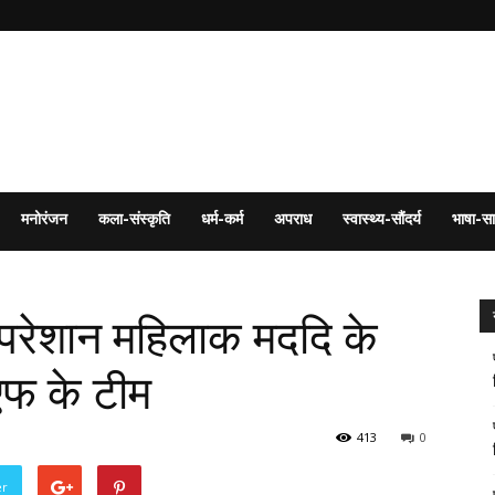
मनोरंजन
कला-संस्कृति
धर्म-कर्म
अपराध
स्वास्थ्य-सौंदर्य
भाषा-सा
ं परेशान महिलाक मददि के
फ के टीम
413
0
er