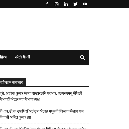
हित्य
फोटो गैलरी
नवीनतम समाचार
प्रो. अशोक कुमार मेहता सम्हारलनि पदभार, एलएनएमयू मैथिली
विभागकेँ भेटल नव विभागाध्यक्ष
पी-एच.डी.क उपाधिसँ अलंकृत भेलाह मधुबनी जिलाक मैलाम गाम
निवासी अमित कुमार झा