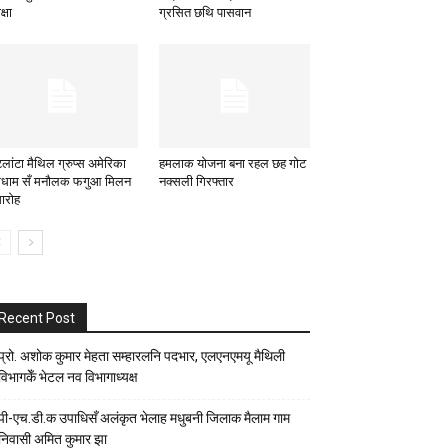
क्षा
ग्रसित छथि पासवान
लांटा मैथिल ग्रुप्स अमेरिका
हमलाक योजना बना रहल छह गोट
मधाम सँ मनौलक फगुआ मिलन
नक्सली गिरफ्तार
ारोह
Recent Post
प्रो. अशोक कुमार मेहता सम्हारलनि पदभार, एलएनएमयू मैथिली
विभागकेँ भेटल नव विभागाध्यक्ष
पी-एच.डी.क उपाधिसँ अलंकृत भेलाह मधुबनी जिलाक मैलाम गाम
निवासी अमित कुमार झा