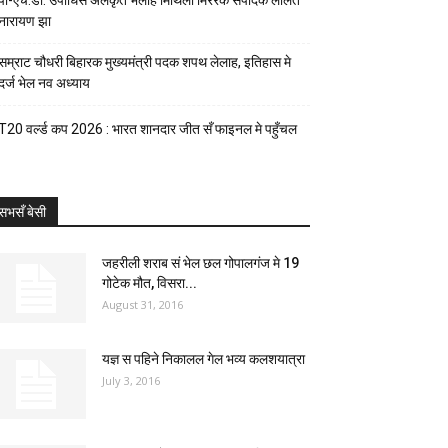
पी-एच.डी. उपाधिसँ अलंकृत भेलाह मिथिला मिररक संपादक ललित
नारायण झा
सम्राट चौधरी बिहारक मुख्यमंत्री पदक शपथ लेलाह, इतिहास मे
दर्ज भेल नव अध्याय
T20 वर्ल्ड कप 2026 : भारत शानदार जीत सँ फाइनल मे पहुँचल
सभसँ बेसी
जहरीली शराब सं भेल छल गोपालगंज मे 19
गोटेक मौत, विसरा...
August 31, 2016
यज्ञ स पहिने निकालल गेल भव्य कलशयात्रा
July 3, 2016