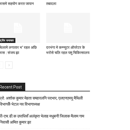
कासमे सहयोग करत जापान
तबादला
ष्ट्रीय समाचार
थिलामे लगातार भ’ रहल अछि
दरभंगा मे कम्प्यूटर ऑपरेटर के
कास : संजय झा
भरोसे चलि रहल पशु चिकित्सालय
Recent Post
प्रो. अशोक कुमार मेहता सम्हारलनि पदभार, एलएनएमयू मैथिली
विभागकेँ भेटल नव विभागाध्यक्ष
पी-एच.डी.क उपाधिसँ अलंकृत भेलाह मधुबनी जिलाक मैलाम गाम
निवासी अमित कुमार झा