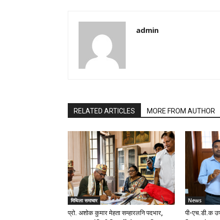
admin
RELATED ARTICLES
MORE FROM AUTHOR
मिथिला समाचार
News
प्रो. अशोक कुमार मेहता सम्हारलनि पदभार,
पी-एच.डी.क उप