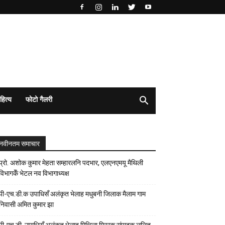
हित्य
फोटो गैलरी
नवीनतम समाचार
प्रो. अशोक कुमार मेहता सम्हारलनि पदभार, एलएनएमयू मैथिली
विभागकेँ भेटल नव विभागाध्यक्ष
पी-एच.डी.क उपाधिसँ अलंकृत भेलाह मधुबनी जिलाक मैलाम गाम
निवासी अमित कुमार झा