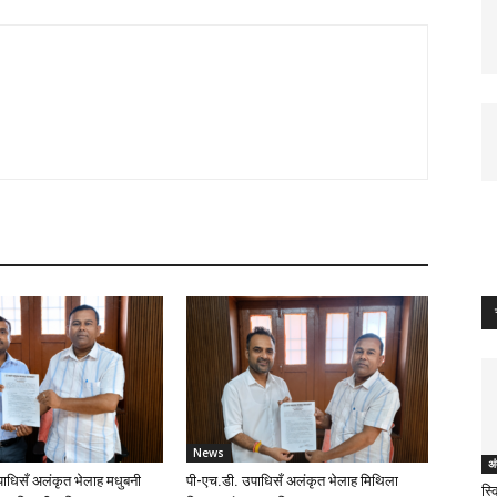
News
अं
ाधिसँ अलंकृत भेलाह मधुबनी
पी-एच.डी. उपाधिसँ अलंकृत भेलाह मिथिला
स्