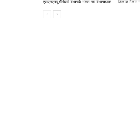
एलएनएमयू मैथिली विभागकेँ भेटल नव विभागाध्यक्ष
जिलाक मैलाम ग