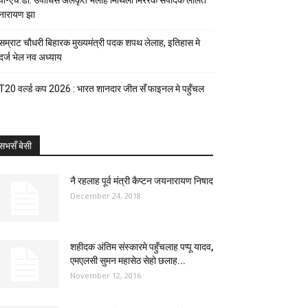
पी-एच.डी. उपाधिसँ अलंकृत भेलाह मिथिला मिररक संपादक ललित
नारायण झा
सम्राट चौधरी बिहारक मुख्यमंत्री पदक शपथ लेलाह, इतिहास मे
दर्ज भेल नव अध्याय
T20 वर्ल्ड कप 2026 : भारत शानदार जीत सँ फाइनल मे पहुँचल
सभसँ बेसी
नै रहलाह पूर्व मंत्री कैप्टन जयनारायण निषाद
December 24, 2018
शहीदक अंतिम संस्कारमे पहुँचलाह पप्पू यादव,
एमएलसी सुमन महासेठ सेहो छलाह...
November 12, 2016