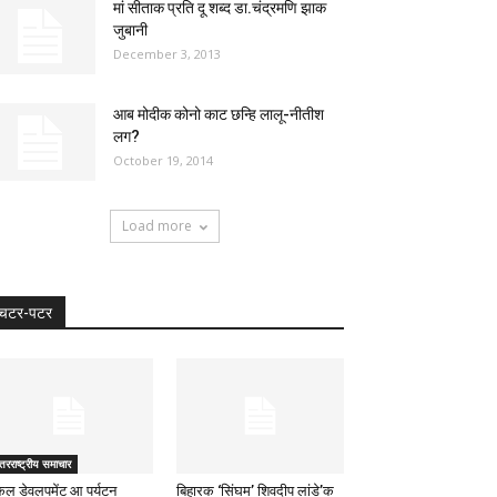
मां सीताक प्रति दू शब्द डा.चंद्रमणि झाक
जुबानी
December 3, 2013
आब मोदीक कोनो काट छन्हि लालू-नीतीश
लग?
October 19, 2014
Load more
चटर-पटर
तरराष्ट्रीय समाचार
किल डेवलपमेंट आ पर्यटन
बिहारक ‘सिंघम’ शिवदीप लांडे’क