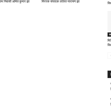
ाम निवासी अमित कुमार झा
मिररक संपादक ललित नारायण झा
वि
रा
मि
वि