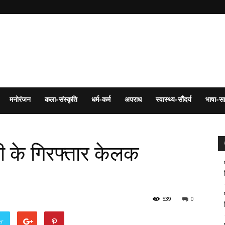
मनोरंजन
कला-संस्कृति
धर्म-कर्म
अपराध
स्वास्थ्य-सौंदर्य
भाषा-सा
ी के गिरफ्तार केलक
539
0
er