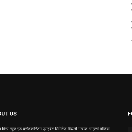
OUT US
F
 मिरर न्यूज एंड ब्रॉडकास्टिंग प्राइवेट लिमिटेड मैथिली भाषाक अग्रणी मीडिया