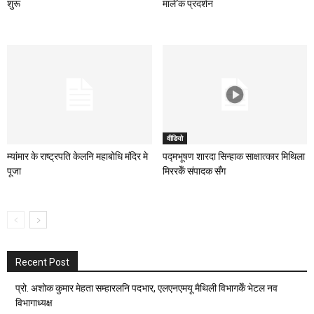
शुरू
माले’क प्रदर्शन
वीडियो
म्यांमार के राष्ट्रपति केलनि महाबोधि मंदिर मे
पद्मभूषण शारदा सिन्हाक साक्षात्कार मिथिला
पूजा
मिररकेँ संपादक सँग
Recent Post
प्रो. अशोक कुमार मेहता सम्हारलनि पदभार, एलएनएमयू मैथिली विभागकेँ भेटल नव
विभागाध्यक्ष