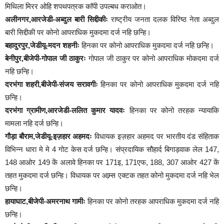
मिथिला मिरर ओहि शपथपत्रक काॅपी उपल्बध कराओत।
अलीनगर,आरजेडी-अब्दुल बारी सिद्दीकीः
राष्ट्रीय जनता दलक विरिष्ठ नेता अब्दुल
बारी सिद्दीकी पर कोनो आपराधिक मुकदमा दर्ज नहि छन्हि।
बहादुरपुर,जेडीयू-मदन शहनीः
हिनका पर कोनो आपराधिक मुकदमा दर्ज नहि छन्हि।
बेनीपुर,बीजेपी-गोपाल जी ठाकुरः
गोपाल जी ठाकुर पर कोनो आपराधिक मोकदमा दर्ज
नहि छन्हि।
दरभंगा शहरी,बीजेपी-संजय सरावगीः
हिनका पर कोनो आपराधिक मुकदमा दर्ज नहि
छन्हि।
दरभंगा ग्रामीण,आरजेडी-ललित कुमार यादवः
हिनका पर कोनो तरहक न्यायाकि
मामला नहि दर्ज छन्हि।
गौड़ा बौराम,जेडीयू-इज़हार अहमदः
विधायक इज़हार अहमद पर भारतीय दंड संहिताक
विभिन्न धारा मे मे 4 गोट केस दर्ज छन्हि। संप्रदायिक सौहार्द बिगाड़वाक लेल 147,
148 आओर 149 कें अलावे हिनका पर 171इ, 171एफ, 188, 307 आओर 427 कें
तहत मुकदमा दर्ज छन्हि। विधायक पर आम्र्स एक्टक तहत कोनो मुकदमा दर्ज नहि भेल
छन्हि।
हायाघाट,बीजेपी-अमरनाथ गामीः
हिनका पर कोनो तरहक आपराधिक मुकदमा दर्ज नहि
छन्हि।