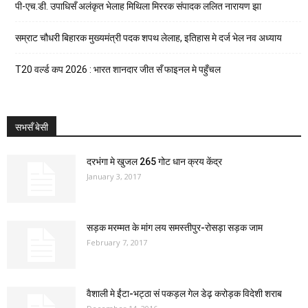
पी-एच.डी. उपाधिसँ अलंकृत भेलाह मिथिला मिररक संपादक ललित नारायण झा
सम्राट चौधरी बिहारक मुख्यमंत्री पदक शपथ लेलाह, इतिहास मे दर्ज भेल नव अध्याय
T20 वर्ल्ड कप 2026 : भारत शानदार जीत सँ फाइनल मे पहुँचल
सभसँ बेसी
दरभंगा मे खुजल 265 गोट धान क्रय केंद्र
January 3, 2017
सड़क मरम्मत के मांग लय समस्तीपुर-रोसड़ा सड़क जाम
February 7, 2017
वैशाली मे ईंटा-भट्ठा सं पकड़ल गेल डेढ़ करोड़क विदेशी शराब