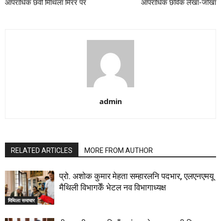
आपराधिक छवी मिथिला मिरर पर
आपराधिक छविक लेखा-जोखा
admin
RELATED ARTICLES
MORE FROM AUTHOR
प्रो. अशोक कुमार मेहता सम्हारलनि पदभार, एलएनएमयू
मैथिली विभागकेँ भेटल नव विभागाध्यक्ष
मिथिला समाचार