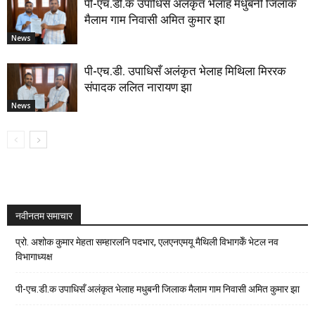
पी-एच.डी.क उपाधिसँ अलंकृत भेलाह मधुबनी जिलाक
मैलाम गाम निवासी अमित कुमार झा
News
पी-एच.डी. उपाधिसँ अलंकृत भेलाह मिथिला मिररक
संपादक ललित नारायण झा
News
नवीनतम समाचार
प्रो. अशोक कुमार मेहता सम्हारलनि पदभार, एलएनएमयू मैथिली विभागकेँ भेटल नव
विभागाध्यक्ष
पी-एच.डी.क उपाधिसँ अलंकृत भेलाह मधुबनी जिलाक मैलाम गाम निवासी अमित कुमार झा