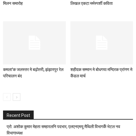
मिलन समारोह
लिखल एकटा मर्मस्पर्शी कविता
कमला’क जलस्तर मे बढ़ोतरी, झंझारपुर रेल
शहीदक सम्मान मे बोधगया मन्दिरक प्रांगण मे
परिचालन बंद
कैंडल मार्च
Recent Post
प्रो. अशोक कुमार मेहता सम्हारलनि पदभार, एलएनएमयू मैथिली विभागकेँ भेटल नव
विभागाध्यक्ष