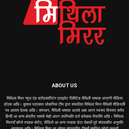
ABOUT US
मिथिला मिरर न्यूज एंड ब्रॉडकास्टिंग प्राइवेट लिमिटेड मैथिली भाषाक अग्रणी मीडिया
हॉउस अछि। कुशल पत्रकार लोकनिक टीम द्वारा संचालित मिथिला मिरर मैथिली मीडियाकेँ
नव आयाम देलक अछि। संस्थान, मैथिली भाषाक अलावे आब अपन स्वरूप विस्तार करैत
हिन्दी आ अन्य क्षेत्रीय भाषामे सेहो अपन उपस्थिति दर्ज करेबाक तैयारीमे अछि। मिथिला
मिररसँ कोनो तरहक कंटेंट, वीडियो आ अन्य तरहक डेटा लेबासँ पूर्व संपादकीय अनुमति
आवश्यक अछि। मिथिला मिरर आ ओकर संपादकीय टीमसँ संबंधित कोनो कानूनी