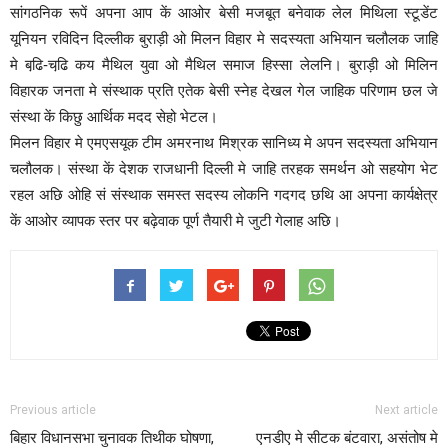
सांगठनिक रूपें अपना आप कें आओर बेसी मजबूत बनेवाक लेल मिथिला स्टूडेंट
यूनियन रविदिन दिल्लीक बुराड़ी ओ मिलन विहार मे सदस्यता अभियान चलौलक जाहि
मे बढि़-चढि़ कय मैथिल युवा ओ मैथिल समाज हिस्सा लेलनि। बुराड़ी ओ मिलिन
विहारक जनता मे संस्थाक प्रति एतेक बेसी स्नेह देखल गेल जाहिक परिणाम छल जे
संस्था कें किछु आर्थिक मदद सेहो भेटल।
मिलन विहार मे एमएसयूक टीम अमरनाथ मिश्रक सानिध्य मे अपन सदस्यता अभियान
चलौलक। संस्था कें देशक राजधानी दिल्ली मे जाहि तरहक समर्थन ओ सहयोग भेट
रहल अछि ओहि सं संस्थाक समस्त सदस्य लोकनि गदगद छथि आ अपना कार्यक्षेत्र
कें आओर व्यापक स्तर पर बढ़ेवाक पूर्ण तैयारी मे जुटी गेलाह अछि।
Previous article
Next article
बिहार विधानसभा चुनावक तिथीक घोषणा,
एनडीए मे सीटक बंटवारा, असंतोष मे